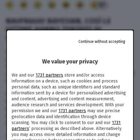
97
NAUFRAGIO BAYESIAN, COSÌ LE
VITTIME HANNO TENTATO DI
SALVARSI
Continue without accepting
Intrappolati come topi mentre il Bayesian
affondava al largo di Palermo: è la drammatica
We value your privacy
ricostruzione del naufragio della barca a vela
avvenuto
nella notte tra domenica 18 e lunedì 19
We and our
1731 partners
store and/or access
agosto nel tratto di mare davanti a Porticello.
information on a device, such as cookies and process
personal data, such as unique identifiers and standard
information sent by a device for personalised advertising
Secondo la ricostruzione, possibile grazie alle
and content, advertising and content measurement,
testimonianze dei sopravvissuti e alle analisi
audience research and services development. With your
delle piante dello yacht, le persone rimaste vive
permission we and our
1731 partners
may use precise
sono riuscite a mettersi in salvo gettandosi in
geolocation data and identification through device
mare.
scanning. You may click to consent to our and our
1731
partners
’ processing as described above. Alternatively
you may access more detailed information and change
I 7 dispersi, di cui attualmente 6
ritrovati
senza