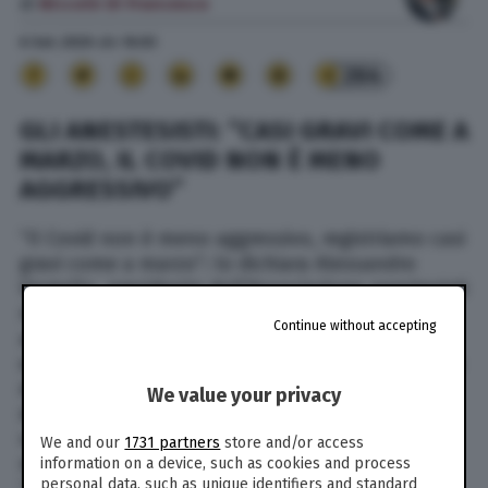
di
Niccolò Di Francesco
6 Set. 2020
alle
16:03
264
GLI ANESTESISTI: “CASI GRAVI COME A
MARZO, IL COVID NON È MENO
AGGRESSIVO”
“Il Covid non è meno aggressivo, registriamo casi
gravi come a marzo”: lo dichiara Alessandro
Vergallo, presidente dell’Associazione anestesisti
rianimatori ospedalieri italiani, che lancia un
Continue without accepting
appello a non abbassare la guardia. “La curva
epidemica si sta alzando, e così anche il numero
di persone ricoverate in terapia intensiva –
We value your privacy
dichiara Vergallo – E i malati di Covid-19 che
vengono ricoverati in questi reparti non sono
We and our
1731 partners
store and/or access
meno gravi di quelli arrivati a marzo o aprile”.
information on a device, such as cookies and process
personal data, such as unique identifiers and standard