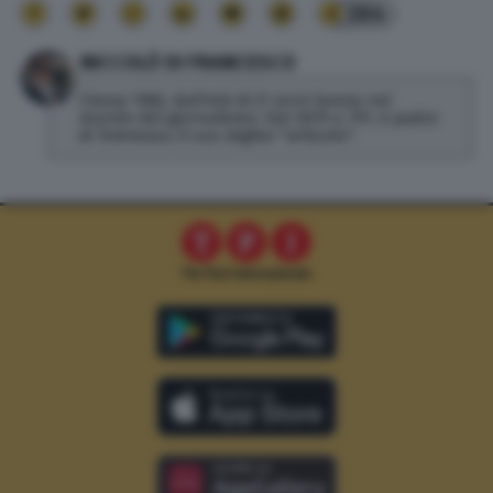
264
NICCOLÒ DI FRANCESCO
Classe 1982, dall'età di 21 anni lavora nel
mondo del giornalismo. Dal 2019 a TPI, è padre
di Tommaso, il suo miglior "articolo".