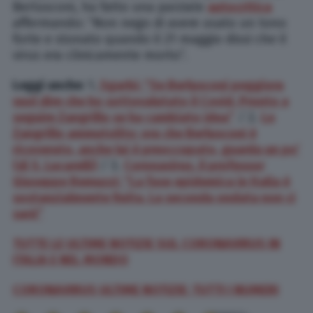
Berlusconi, ha fatto una parziale
autocritica
affermando: “Non nego di avere usato un tono
forte e stonato quando il 21 maggio dissi che il
virus era clinicamente morto”.
Leggi anche:
1.
Sgarbi: “Se Berlusconi peggiora
vuol dire che ho sottovalutato il Covid. Pronto a
seguire Zangrillo se ha cambiato idea”
/ 2.
Lo
Zangrillo ammutolito: ora che Berlusconi è
ricoverato, anche lui è preoccupato, guarda un po’
(di S. Lucarelli)
/ 3.
Coronavirus, il professor
Giuseppe Remuzzi: “La fase epidemica in Italia è
sostanzialmente finita. La seconda ondata non ci
sarà”
TUTTE LE ULTIME NOTIZIE SUL CORONAVIRUS IN
ITALIA E NEL MONDO
CORONAVIRUS ULTIME NOTIZIE: TUTTI I NUMERI