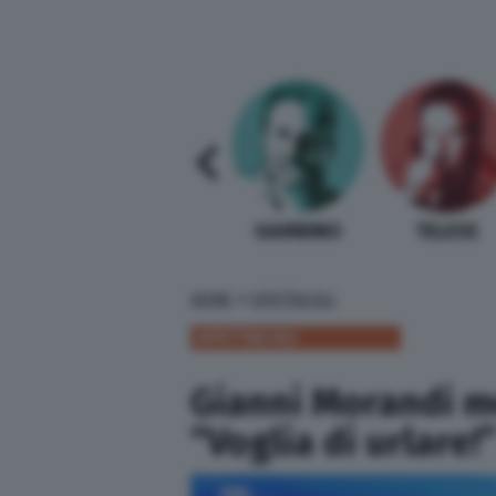
SABELLI FIORETTI
GUIDA BARDI
GAMBINO
TELESE
»
HOME
SPETTACOLI
SPETTACOLI
Gianni Morandi m
“Voglia di urlare!