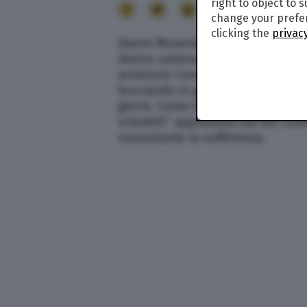
right to object to 
13
change your prefer
clicking the
privacy
Gianni Morandi ha mostrato con 
destra ustionata. Ha rivendicato c
avvenuto l’anno scorso, quando è
bruciando in giardino, finendo co
giorni. Come didascalia accanto a
urlare!!!!” apprezzata dai fan c
nonostante la sofferenza.