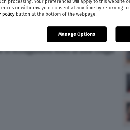
such processing. Your preferences will apply to this website o
1
ences or withdraw your consent at any time by returning to 
 policy
button at the bottom of the webpage.
una foto pubblicata su Facebook la sua mano
osi la cicatrice riportata in un incidente
 caduto in delle sterpaglie che stava
Manage Options
sì nel reparto grandi ustionati di Cesena per 27
lla foto ha scritto “1 settembre. Voglia di
ome un incoraggiamento ironico ad avere coraggio