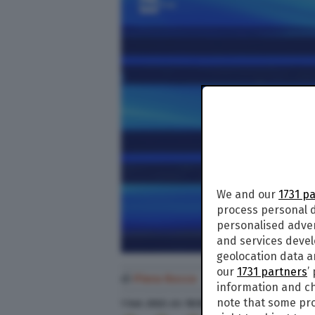
We and our
1731 p
process personal d
personalised adve
and services deve
geolocation data a
our
1731 partners
’
di
Piera Rocco
information and ch
note that some pro
1 Set. 2022
alle
18:56