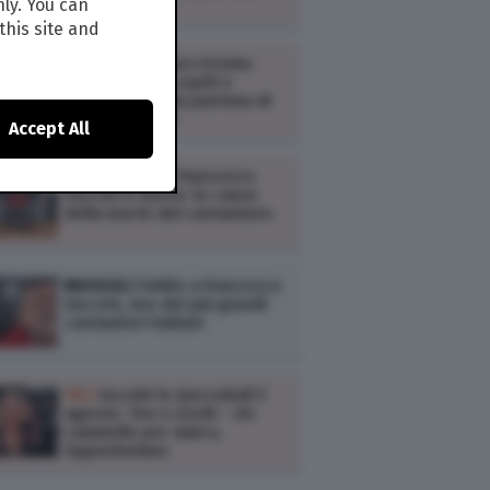
nly. You can
(replica)
this site and
TV /
Kilimangiaro Estate:
anticipazioni, ospiti e
argomenti della puntata di
oggi, 6 agosto
Accept All
SPETTACOLI /
Francesco
Guccini è morto: le cause
della morte del cantautore
MUSICA /
Addio a Francesco
Guccini, uno dei più grandi
cantautori italiani
TV /
Ascolti tv mercoledì 5
agosto: Teo e Zordì – Un
cammello per amico,
Oppenheimer