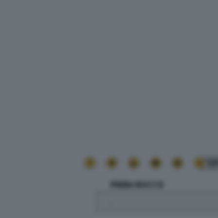
13
PIERA ROCCO
.