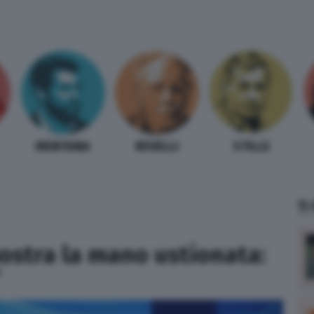
MENTANA
REVELLI
STILLE
TI
ostra la mano ustionata:
”