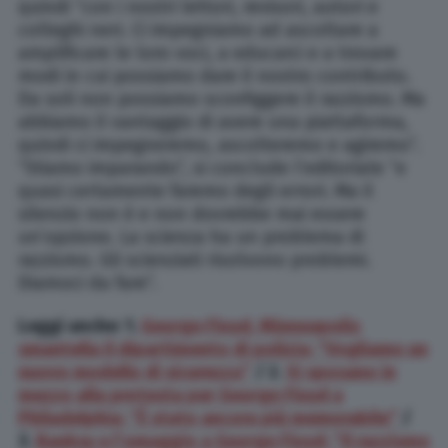
quindi “con i nostri lettori, revisori, autori e
colleghi neri. Ci impegniamo ad ascoltare a
amplificare le loro voci, a educarci e a trovare
modi in cui possiamo dare il nostro contributo.
Da soli non possiamo sconfiggere il razzismo. Ma
abbiamo il vantaggio di avere una piattaforma,
quindi ci impegneremo, ascolteremo e agiremo”.
“Stiamo imparando”, si conclude l’editoriale “e
quasi certamente faremo degli errori. Ma il
silenzio non è e non dovrebbe mai essere
un’opzione. La scienza ha un problema di
razzismo. Gli scienziati risolvono problemi.
Diamoci da fare”.
Leggi anche: 1.
George Floyd, Minneapolis
smantella il dipartimento di polizia: “Vogliamo un
nuovo modello di sicurezza”
/ 2.
Si sposano in
mezzo alla protesta per George Floyd a
Philadelphia: “È stato ancora più memorabile”
/
3.
Banksy e l’omaggio a George Floyd: “Il razzismo