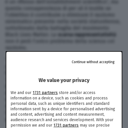
è un riflesso dell’establishment scientifico”, ma
questa consapevolezza di per sé è inutile se
l’obiettivo è contribuire a eliminare il razzismo
sistematico presente nella società statunitense,
sottolineato dalla battaglia del movimento
Black Lives Matter. La
scarsa rappresentatività
non è però l’unico problema della scienza col
razzismo.
“Guardiamo alla
storia delle genetica umana
, un
Continue without accepting
campo che è stato ripetutamente usato come
fondamento scientifico per la definizione di
‘razze’ umane e per sostenere diseguaglianze
We value your privacy
intrinseche”, proseguono gli autori. “I sostenitori
dell’eugenetica usano gli alleli che portiamo
We and our
1731 partners
store and/or access
information on a device, such as cookies and process
come ragione per dichiarare una superiorità
personal data, such as unique identifiers and standard
razziale, come se l’espressione di un gene della
information sent by a device for personalised advertising
lattasi avesse a che fare con l’umanità di una
and content, advertising and content measurement,
persona. La razza non è genetica”.
audience research and services development. With your
permission we and our
1731 partners
may use precise