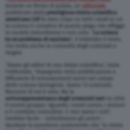
durante un fermo di polizia, un
editoriale
pubblicato dalla
prestigiosa rivista scientifica
americana
Cell
fa mea culpa su tutti i modi in cui
la scienza è complice di questa piaga che affligge
la società statunitense e non solo. “
La scienza
ha un problema di razzismo
“, è intitolato il testo,
che invita anche la comunità degli scienziati a
reagire.
“Siamo gli editor di una rivista scientifica”, inizia
l’editoriale, “impegnata nella pubblicazione e
diffusione di entusiasmanti lavori nel campo
delle scienze biologiche. Siamo 13 scienziati.
Nessuno di noi è nero. Ma la
sottorappresentanza degli scienziati neri
va oltre
il nostro gruppo: riguarda i nostri autori, i revisori
e il comitato consultivo. E non siamo i soli”.
Sarebbe facile – sottolineano gli autori –
liquidare la questione sostenendo che “la rivista