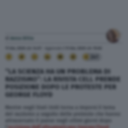
di
Anna Ditta
11 Giu. 2020
alle
14:57
- Aggiornato il
11 Giu. 2020
alle
15:02
241
“LA SCIENZA HA UN PROBLEMA DI
RAZZISMO”: LA RIVISTA CELL PRENDE
POSIZIONE DOPO LE PROTESTE PER
GEORGE FLOYD
Mentre negli Stati Uniti torna a imporsi il tema
del razzismo a seguito delle proteste che hanno
attraversato il paese negli ultimi giorni dopo
l’
uccisione dell’afroamericano George Floyd