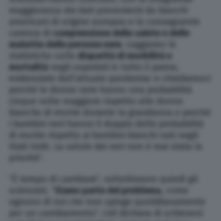
maggioranza dei dati provenienti da bianchi
americani di origine europea e la conseguente
carenza di
comprensione della salute e delle
malattie delle persone nere
. Leggiamo le
statistiche sulle
disparità di morbilità e
mortalità
negli ospedali in tutto il paese,
evidenziate dall’attuale pandemia: e chiediamoci
perché le donne nere hanno una probabilità
cinque volte maggiore rispetto alle donne
bianche di morire durante la gravidanza o perché
i bambini neri hanno il doppio delle probabilità
di morire rispetto ai bambini bianchi nati negli
Stati Uniti. La salute dei neri non è mai stata la
priorità”.
“È tempo di cambiare”, sottolineano quindi gli
scienziati. “
Siamo parte del problema
, come
ognuno di noi che non spinge quotidianamente
per un cambiamento”.
Cell
dichiara di schierarsi