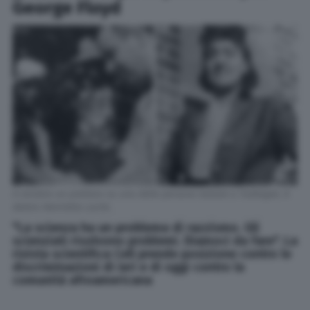
George Floyd
A sinistra un prelievo su una delle persone testate a Tuskegee. A
destra Henrietta Lacks
"La scienza ha un problema di razzismo. Gli
scienziati risolvono problemi. Diamoci da fare". La
rivista scientifica Cell prende posizione contro le
discriminazioni di ieri e di oggi contro la
comunità afroamericana