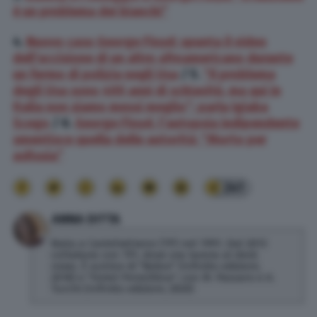
è un problema dei bianchi”
4.
Nuovo caso George Floyd: spunta il video
dell’uccisione di un altro afroamericano durante
un fermo di polizia negli Usa
/ 5.
“Il problema
degli Usa sono 400 anni di schiavitù, ma qui in
Italia non siamo messi meglio”: parla Igiaba
Scego
/ 6.
George Floyd, l’autopsia indipendente
smentisce quella delle autorità: “Morto per
asfissia”
241
ANNA DITTA
Nata a Castelvetrano (TP) nel 1991. Dal 2013
collabora con TPI, dove ora lavora al desk
news. È autrice di "Belice" (Infinito edizioni,
2018) e "Hotel Penicillina", con M. Passaro e A.
Turchi (Infinito edizioni, 2020)