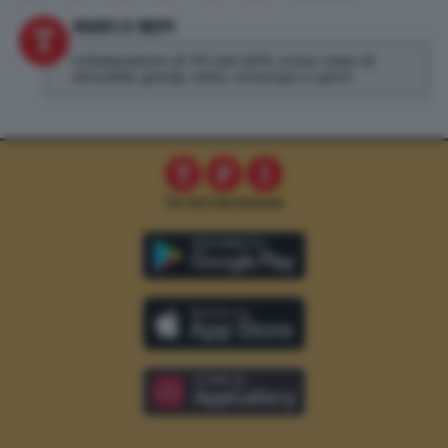
MARCO NEPI
Collaboratore di TPI dal 2019, scrivo news di
attualità, gossip, lotto, oroscopo e sport.