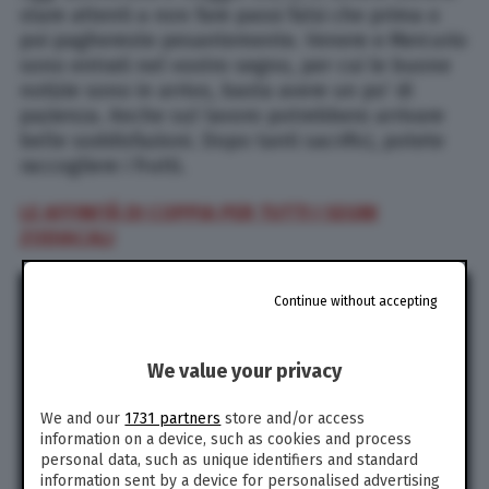
stare attenti a non fare passi falsi che prima o
poi paghereste pesantemente. Venere e Mercurio
sono entrati nel vostro segno, per cui le buone
notizie sono in arrivo, basta avere un po’ di
pazienza. Anche sul lavoro potrebbero arrivare
belle soddisfazioni. Dopo tanti sacrifici, potete
raccogliere i frutti.
LE AFFINITÀ DI COPPIA PER TUTTI I SEGNI
ZODIACALI
Continue without accepting
We value your privacy
We and our
1731 partners
store and/or access
information on a device, such as cookies and process
personal data, such as unique identifiers and standard
information sent by a device for personalised advertising