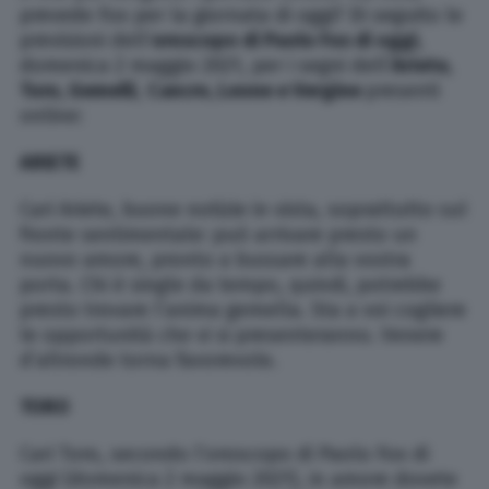
prevede Fox per la giornata di oggi? Di seguito le
previsioni dell’
oroscopo di Paolo Fox di oggi
,
domenica 2 maggio 2021, per i segni dell’
Ariete,
Toro, Gemelli
,
Cancro, Leone e Vergine
presenti
online:
ARIETE
Cari Ariete, buone notizie in vista, soprattutto sul
fronte sentimentale: può arrivare presto un
nuovo amore, pronto a bussare alla vostra
porta. Chi è single da tempo, quindi, potrebbe
presto trovare l’anima gemella. Sta a voi cogliere
le opportunità che vi si presenteranno. Venere
d’altronde torna favorevole.
TORO
Cari Toro, secondo l’oroscopo di Paolo Fox di
oggi (domenica 2 maggio 2021), in amore dovete