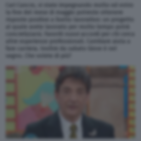
Cari Cancro, vi state impegnando molto ed entro
la fine del mese di maggio potreste ottenere
risposte positive a livello lavorativo: un progetto
al quale avete lavorato per molto tempo potrà
concretizzarsi. Favoriti nuovi accordi per chi cerca
altre esperienze professionali. Cambiare aiuta a
fare carriera. Inoltre da sabato Giove è nel
segno. Che volete di più?