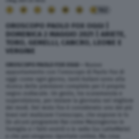
2 Mag. 2021
alle
06:22
162
OROSCOPO PAOLO FOX OGGI |
DOMENICA 2 MAGGIO 2021 | ARIETE,
TORO, GEMELLI, CANCRO, LEONE E
VERGINE
OROSCOPO PAOLO FOX OGGI
–
Nuovo
appuntamento con l’oroscopo di Paolo Fox di
oggi: come ogni giorno, tanti italiani sono alla
ricerca delle previsioni complete per il proprio
segno zodiacale. Un gesto, tra scaramanzia e
superstizione, per iniziare la giornata nel migliore
dei modi. Del resto Fox è considerato uno dei più
bravi nel realizzare l’oroscopo, che espone in tv
(in alcuni programmi Rai come Mezzogiorno in
Famiglia e I fatti vostri) o in radio (su LatteMiele)
e che poi vengono riportate online. Ma cosa