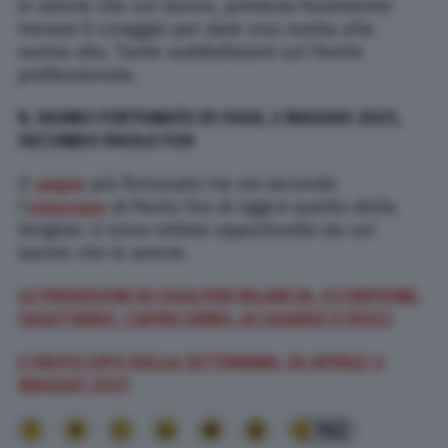
in amore che sul lavoro, potreste finalmente
trovare il coraggio per dare una svolta alla
vostra vita. Tante soddisfazioni sul fronte
professionale.
IL SEGNO FORTUNATO DI OGGI, 2 MAGGIO 2021,
SECONDO PAOLO FOX
Il
segno
più fortunato tra voi secondo
l’
oroscopo
di Paolo Fox di oggi è quello della
Vergine: ci sono ottime opportunità sia sul
lavoro che in amore.
LE PREVISIONI DI OGGI PER BILANCIA, SCORPIONE,
SAGITTARIO, CAPRICORNO, ACQUARIO E PESCI
L’OROSCOPO DELLA SETTIMANA: 26 APRILE-2
MAGGIO 2021
162