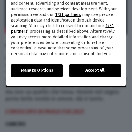
and content, advertising and content measurement,
audience research and services development. With your
permission we and our
1731 partners
may use precise
geolocation data and identification through device
scanning. You may click to consent to our and our
1731
partners
’ processing as described above. Alternatively
you may access more detailed information and change
your preferences before consenting or to refuse
GEMELLI
consenting. Please note that some processing of your
personal data may not require your consent, but you
Cari Gemelli, sul lavoro non prendete decisioni
have a right to object to such processing. Your
affrettate. Se vi è stata proposta una nuova
preferences will apply to this website only. You can
Manage Options
Accept All
change your preferences or withdraw your consent at
occasione per la carriera, valutate pro e contro
any time by returning to this site and clicking the
privacy
prima di accettare. Come si suol dire, chi lascia la
policy
button at the bottom of the webpage.
strada vecchia per la nuova, sa quello che lascia
ma non sa quello che trova. Venere nel segno
porta belle novità in amore. Già è tanto.
L’OROSCOPO DI PAOLO FOX 2021
CANCRO