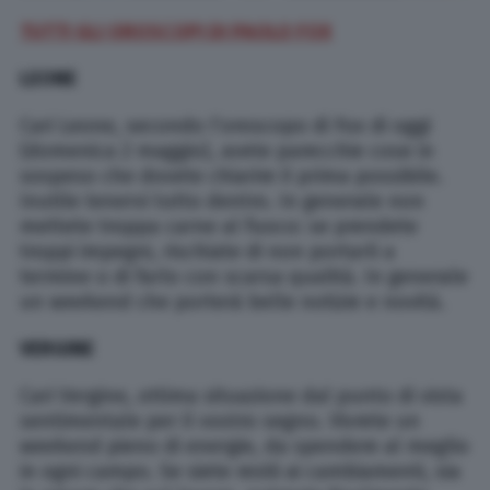
TUTTI GLI OROSCOPI DI PAOLO FOX
LEONE
Cari Leone, secondo l’oroscopo di Fox di oggi
(domenica 2 maggio), avete parecchie cose in
sospeso che dovete chiarire il prima possibile.
Inutile tenervi tutto dentro. In generale non
mettete troppa carne al fuoco: se prendete
troppi impegni, rischiate di non portarli a
termine o di farlo con scarsa qualità. In generale
un weekend che porterà belle notizie e novità.
VERGINE
Cari Vergine, ottima situazione dal punto di vista
sentimentale per il vostro segno. Vivrete un
weekend pieno di energie, da spendere al meglio
in ogni campo. Se siete restii ai cambiamenti, sia