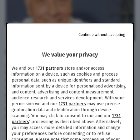
Continue without accepting
Leone
We value your privacy
Cari amici del Leone, secondo l’oroscopo di
We and our
1731 partners
store and/or access
Branko di oggi (sabato 26 aprile 2025), avrete un
information on a device, such as cookies and process
weekend energico e produttivo, soprattutto oggi,
personal data, such as unique identifiers and standard
information sent by a device for personalised advertising
quando potrete mettere in pratica i vostri
and content, advertising and content measurement,
progetti. La giornata di domani, domenica, però,
audience research and services development. With your
richiederà un po’ di calma, poiché potrebbero
permission we and our
1731 partners
may use precise
emergere delle piccole tensioni nelle relazioni
geolocation data and identification through device
personali.
scanning. You may click to consent to our and our
1731
partners
’ processing as described above. Alternatively
you may access more detailed information and change
LE AFFINITÀ DI COPPIA PER TUTTI I SEGNI
your preferences before consenting or to refuse
ZODIACALI
consenting. Please note that some processing of your