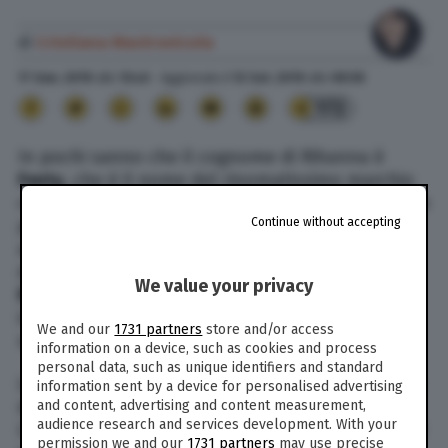
di
Cristiana Mastronicola
17 Gen. 2019
alle
13:46
- Aggiornato il
12 Set. 2019
alle
08:58
172
In pochi sanno che il cognome di Rihanna è
Fenty
, che è il nome del rinomatissimo marchio
con cui la cantante statunitense si è costruita un
Continue without accepting
piccolo impero economico. Un impero
appetitoso anche per i familiari stessi
dell’artista, in particolar modo per
il padre
We value your privacy
Ronald
, che ha pensato bene di appropriarsi
indebitamente del marchio per creare una
We and our
1731 partners
store and/or access
società di talent scout.
information on a device, such as cookies and process
personal data, such as unique identifiers and standard
La cantante, però, non l’ha presa bene e così ha
information sent by a device for personalised advertising
deciso di trascinare il papà davanti ai giudici.
and content, advertising and content measurement,
audience research and services development. With your
L’accusa è quella pesante di essersi ingrossato il
permission we and our
1731 partners
may use precise