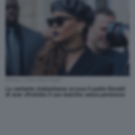
Rihanna. Credit: Getty Images
La cantante statunitense accusa il padre Ronald
di aver sfruttato il suo marchio senza permesso