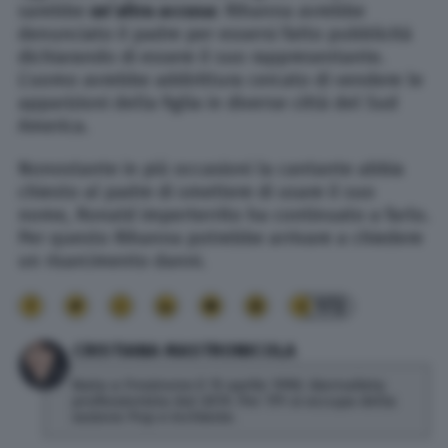
sarebbe
un’altra accusa
: Rihanna avrebbe
denunciato il padre per essersi fatto pubblicità
dichiarando di essere il suo rappresentante.
L’uomo avrebbe addirittura cercato di vendere le
apparizioni della figlia in diverse città del Sud
America.
Nonostante in più occasioni la cantante abbia
chiesto al padre di smettere di usare il suo
nome, Ronald imperterrito ha continuato a farlo.
Per questo Rihanna potrebbe arrivare a chiedere
un risarcimento danni.
172
CRISTIANA MASTRONICOLA
Nata a Frosinone il 15 aprile 1990. Giornalista
professionista dal 2019. Per TPI si occupa della
sezione Pop e inchieste.