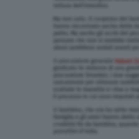
rottura dell’intestino.
Ma non solo. Il corpicino del bam
hanno riscontrato anche delle imp
petto. Ma anche gli occhi del pic
pensare che non si sarebbe tratta
abusi sarebbero andati avanti per
Il procuratore generale
Hubert S
giudicato le violenze di una grav
procuratore Stroeber, i due sogge
unicamente per ottenere soddisf
scattate le manette e i due a ma
il processo in cui sono imputati 
Il bambino, che ora ha sette mes
famiglia e gli amici hanno detto 
crudeltà fin da bambina, quando
porcellini d’India.