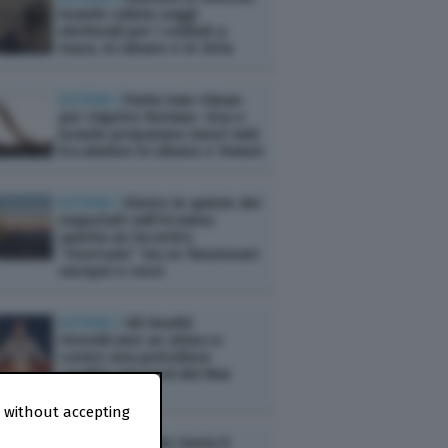
Israele valuta seggi
elettorali per i soldati a
Gaza, in Libano e in Siria
ESTERI /
Patto Iran-Oman
per riaprire Hormuz. Usa e
Israele preparano nuovi raid.
Escalation in Libano e Yemen
ESTERI /
Dietro le quinte dei
negoziati sull’Ucraina:
spunta un incontro
“riservato” tra ex funzionari
europei e russi
ESTERI /
Gli Houthi
rivendicano un attacco
contro una petroliera
saudita nel nord del Mar
Rosso
 without accepting
ESTERI /
Israele rinvia il