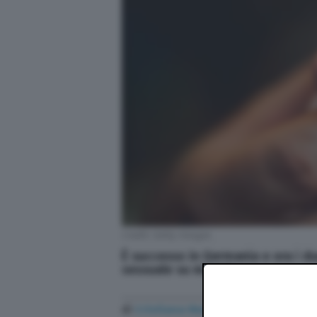
Credit: Getty Images
È successo in Germania e ora i du
sessuale su minore
di
Cristiana Mastronicola