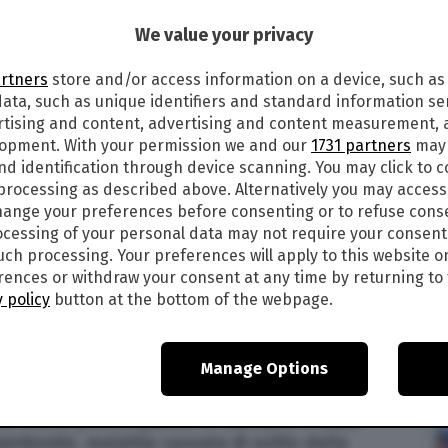
19
alle
20:34
We value your privacy
0
artners
store and/or access information on a device, such as
ata, such as unique identifiers and standard information sen
appena sei settimane, ripetutamente, in una
rtising and content, advertising and content measurement,
ibile arriva dalla cittadina di Ludwigshafen, nello
lopment. With your permission we and our
1731 partners
may 
Renania-Palatino.
nd identification through device scanning. You may click to 
 processing as described above. Alternatively you may acces
 e Nina di tre anni più grande, dovranno
ange your preferences before consenting or to refuse cons
reati di lesioni e violenza sessuale su minore.
cessing of your personal data may not require your consent
i che hanno preso in cura il piccolo, il
such processing. Your preferences will apply to this website o
avissime quando è stato trasportato in
ences or withdraw your consent at any time by returning to 
 policy
button at the bottom of the webpage.
nato sarebbero state talmente crudeli da
a una delicata operazione di ricostruzione
Manage Options
l padre del bambino, secondo le indagini,
 il figlio. I dottori che per primi hanno visitato
osi molto preoccupante: al bambino è stata
eritonite, malattia causata di solito dalla