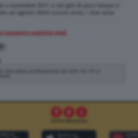
l a novembre 2017, e nel giro di poco tempo è
nato ad agosto dello scorso anno. I due sono
e trasmette malattie virali
0
A
0. Giornalista professionista dal 2019. Per TPI si
ieste.