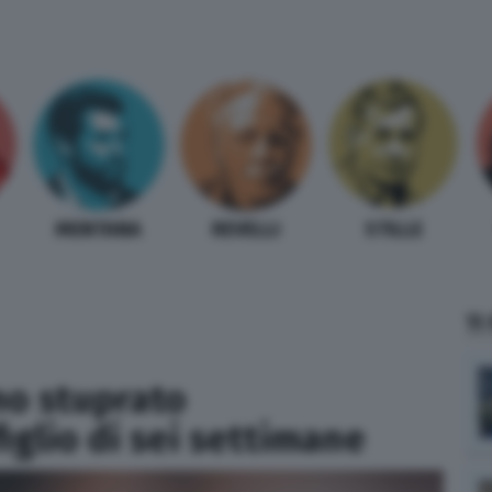
MENTANA
REVELLI
STILLE
TI
no stuprato
iglio di sei settimane