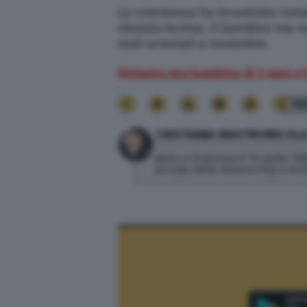
La commessa ha incontrato Ismai
rimasta incinta. Il bambino era 
stati arrestati a novembre.
Violenta una bambina di 3 anni e l
10
CRISTIANA MASTRONICOL
Nata a Frosinone il 15 aprile 199
occupa della sezione Pop e inch