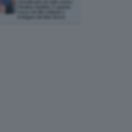
rivendicano un raid contro
l'Arabia Saudita. E spunta
l'asse tra Bin Salman e
Erdogan nel Mar Rosso