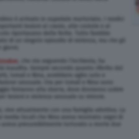
bino è arrivato in ospedale martoriato. I medici
ortanti lesioni al cranio, alle costole e al
colo riportavano delle ferite. Tutto farebbe
to di un singolo episodio di violenza, ma che gli
 giorni.
troeber
, che sta seguendo l’inchiesta, ha
ità inaudita. Sempre secondo quanto riferito dal
tti, Ismail e Nina, avrebbero agito solo e
azione sessuale. Ora per Ismail e Nina sono
ggio finiranno alla sbarra, dove dovranno subire
per lesioni e violenza sessuale su minore.
i, vive attualmente con una famiglia adottiva. La
ai media locali che Nina aveva mostrato segni di
 aveva presumibilmente torturato a morte due