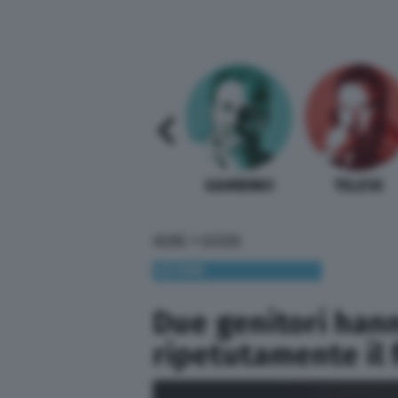
SABELLI FIORETTI
GUIDA BARDI
GAMBINO
TELESE
»
HOME
ESTERI
ESTERI
Due genitori han
ripetutamente il f