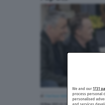
We and our
1731 p
process personal d
di
Clarissa Valia
personalised adve
and services deve
28 Mag. 2021
alle
14:51