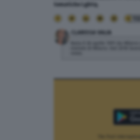
tematiche Lgbtq
.
13
CLARISSA VALIA
Nata il 26 aprile 1991 da Milano
statale di Milano. Dal 2018 lav
news.
The Post Internaziona