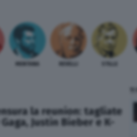
MENTANA
REVELLI
STILLE
TI
ensura la reunion: tagliate
 Gaga, Justin Bieber e K-