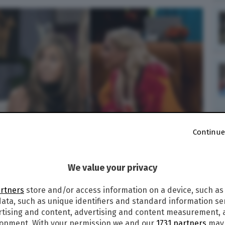
Continue
We value your privacy
artners
store and/or access information on a device, such as
ata, such as unique identifiers and standard information sen
rtising and content, advertising and content measurement,
lopment. With your permission we and our
1731 partners
may 