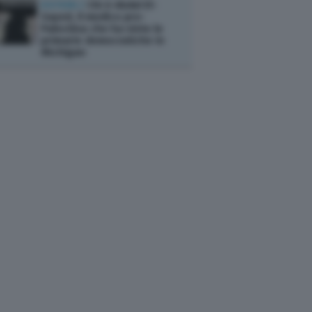
ESTERI /
Chi è Abdul El-
Sayed, il medico pro-
Palestina che ha vinto le
primarie democratiche in
Michigan