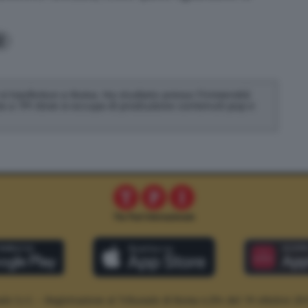
2
 si trasferisce a Roma. Ha studiato presso l'Università
ora a TPI dove si occupa di produzione contenuti pop e
le S.r.l. – Registrazione al Tribunale di Roma n.294 del 19 ottobre 20