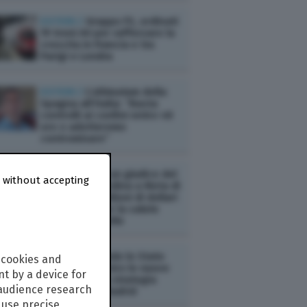
ESTERI /
Gruppo FS, ordinati
19 treni AV per rafforzare la
crescita in Francia e tra
Parigi e Londra
ESTERI /
L’ultimatum della
Spagna all’Italia: “Basta
controlli ai confini entro 48
ore o adotteremo
contromisure”
ESTERI /
Usa: un giudice del
 without accepting
New Mexico ordina a Meta di
versare 567 milioni di dollari
in un fondo per la salute
mentale infantile
ESTERI /
Quando lo Stato
 cookies and
interviene contro le nuove
t by a device for
"solitudini": la strategia
 audience research
nazionale di Madrid
use precise