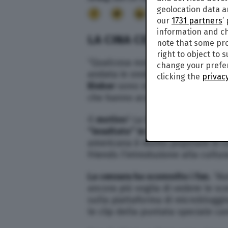
geolocation data a
13
our
1731 partners
’
information and ch
LA CINA CENSURA LA PUN
note that some pro
right to object to 
“Qualcosa non andava” nell’atte
change your prefer
andata in onda in
Cina
: le scene
clicking the
privacy
Bieber
sono state tagliate, o me
che hanno acquistato i diritti di 
Il
motivo
? La band K-Pop Bts, Lad
“insultato” in qualche modo Pech
americana è molto popolare in Cin
Friends l’introduzione alla cultu
La censura ha sconvolto i fan.
“Ai
ancora più voglia di vedere le s
sulla piattaforma di microbloggi
le clip della puntata speciale ca