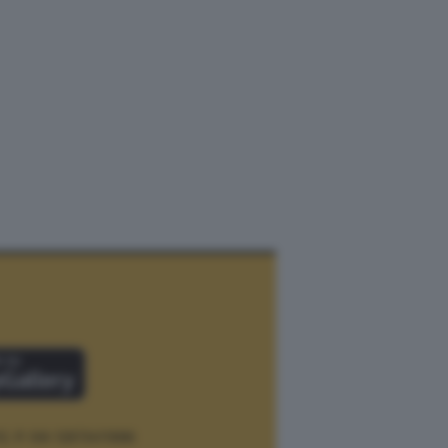
12.
P. IVA 12073411006