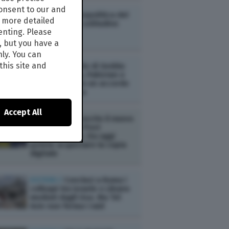
consent to our and
ESTERI /
La geopolitica del
s more detailed
contrasto alla solitudine
enting. Please
, but you have a
nly. You can
this site and
ESTERI /
Il Patto di Gedda:
Arabia Saudita, Pakistan e
Turchia firmano un accordo
di mutua difesa
Accept All
AMBIENTE /
È uscito il nuovo
numero di The Post
Internazionale. Da oggi
potete acquistare la copia
digitale
ESTERI /
Conclusi a Roma i
colloqui tra Israele e Libano
mediati dagli Usa. Ma Tel
Aviv non ferma i raid