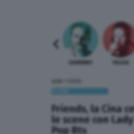
SABELLI FIORETTI
GUIDA BARDI
GAMBINO
TELESE
»
HOME
ESTERI
ESTERI
Friends, la Cina c
le scene con Lady
Pop Bts