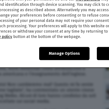
nd identification through device scanning. You may click to 
2
 processing as described above. Alternatively you may acces
ange your preferences before consenting or to refuse cons
TATA SPECIALE DI FRIENDS
cessing of your personal data may not require your consent
such processing. Your preferences will apply to this website o
sissima puntata speciale sulla
reunion di Friends
ences or withdraw your consent at any time by returning to 
 con le guest star
K-Pop Bts
,
Lady Gaga
e
Justin
 policy
button at the bottom of the webpage.
glio
censurate
, su tutti e tre gli streamer cinesi
trasmissione.
Manage Options
y Gaga e Justin Bieber si ritene che abbiano
ino in passato.
Lo riporta la
Bbc
. La sitcom
a, molti millennial cinesi attribuiscono a
ra americana e l’insegnamento dell’inglese.
uto! Non cambieremo mai? Questo mi fa venire
cene tagliate”, ha commentato un utente cinese
ng Weibo. Alcuni di loro hanno condiviso da soli
ncellate sui social media.