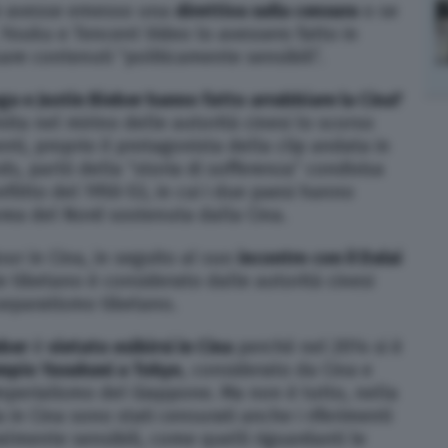
se avesse emesso una
direttiva sulla censura
o se
, Youku e Tencent Video lo avessero fatto in
are contenuti “politicamente sensibili”.
a e Justin Bieber hanno fatto arrabbiare la Cina?
nita nel mirino delle autorità cinesi lo scorso
, proprio il protagonista della clip andata in
ds, parlò della “storia di sofferenza” condivisa
flitto del 1950-53, in cui i due paesi hanno
rea del Nord sostenuta dalla Cina.
our in Cina, in seguito al suo
incontro con il Dalai
le tibetano è considerato dalle autorità cinesi
 separatismo tibetano.
eber
è
vietato esibirsi in Cina
perché nel 2014 si è
mpio Yasukuni a Tokyo
, considerato da Cina e
mperialismo del Giappone. Ma non è tutto, nella
 in Cina sono stati censurati anche i riferimenti
almente sensibili, come quelli riguardanti le