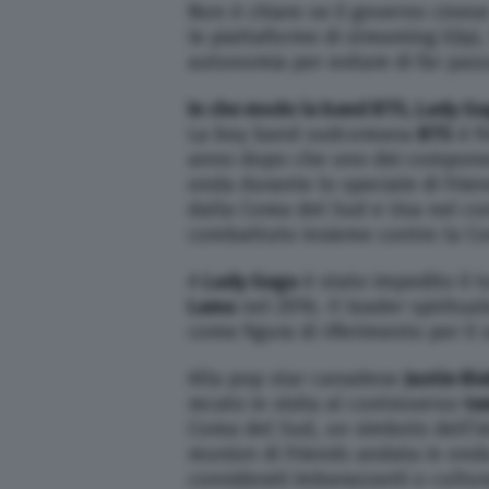
Non è chiaro se il governo cine
le piattaforme di streaming iQiyi
autonomia per evitare di far pass
In che modo la band BTS, Lady Gag
La boy band sudcoreana
BTS
è fi
anno dopo che uno dei componenti
onda durante lo speciale di Frien
dalla Corea del Sud e Usa nel con
combattuto insieme contro la Co
A
Lady Gaga
è stato impedito il t
Lama
nel 2016. Il leader spiritua
come figura di riferimento per il
Alla pop star canadese
Justin Bi
recato in visita al controverso
te
Corea del Sud, un simbolo dell’i
reunion di Friends andata in onda
considerati imbarazzanti o cultur