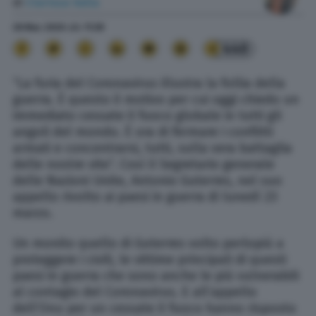
di
Clarissa Valia
28 Mar. 2020
alle
11:39
440
“La furia del Coronavirus illustra la follia della
guerra. È questo il motivo per cui oggi chiedo un
immediato cessate il fuoco globale in tutti gli
angoli del mondo. È ora di fermare i conflitti
armati e concentrarsi, tutti, sulla vera battaglia
delle nostre vite”. Così il Segretario generale
delle Nazioni Unite, Antonio Guterres, nel suo
appello rivolto ai paesi in guerra di lunedì 23
marzo.
Un monito quello di Guterres volto perlopiù a
proteggere i civili, le vittime principali di questi
paesi in guerra che sono anche le più vulnerabili
al contagio del Coronavirus. E all’appello
dell’Onu per un cessate il fuoco hanno risposto