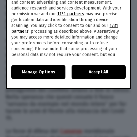
and content, advertising and content measurement,
segretario generale delle Nazioni Unite Antonio
audience research and services development. With your
Guterres per un cessate il fuoco globale tra le
permission we and our
1731 partners
may use precise
geolocation data and identification through device
parti in guerra allo scopo comune di combattere
scanning. You may click to consent to our and our
1731
la pandemia di Covid-19”.
partners
’ processing as described above. Alternatively
you may access more detailed information and change
In
Siria
la grave guerra civile che imperversa da
your preferences before consenting or to refuse
un decennio ha subito un
rallentamento
, anche
consenting. Please note that some processing of your
se non si può parlare di una vera tregua al
personal data may not require your consent, but you
have a right to object to such processing. Your
momento. Le Forze democratiche siriane (Sdf) si
preferences will apply to this website only. You can
sono dette disponibili “a fermare ogni azione
Manage Options
Accept All
change your preferences or withdraw your consent at
militare” nel nord-est del Paese, mentre il
any time by returning to this site and clicking the
privacy
Segretario generale Guterres ha invitato gli altri
policy
button at the bottom of the webpage.
protagonisti del conflitto siriano a fare lo stesso.
Nella speranza che questi cessate il fuoco
“servano da esempio nel mondo intero” per far
tacere le armi di fronte alla minaccia del Covid-
19.
Le forze di difesa del
Camerun
meridionale