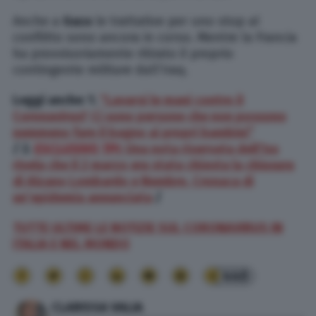
Anche a
Gaza
le trattative per uno stop al
conflitto sono ancora in corso. Mentre la Francia
ha provvisoriamente ritirato il proprio
contingente militare dall’Iraq.
Leggi anche: 1.
“Lavarsi le mani contro il
Coronavirus? Ci sono persone che non possono
nemmeno fare il bagno ai propri bambini”
/
2.
ESCLUSIVO TPI
: Una nota riservata dell’Iss
rivela che il 2 marzo era stata chiesta la chiusura
di Alzano Lombardo e Nembro. Cronaca di
un’epidemia annunciata
/
TUTTE ULTIME LE NOTIZIE SUL CORONAVIRUS IN
ITALIA E NEL MONDO
440
CLARISSA VALIA