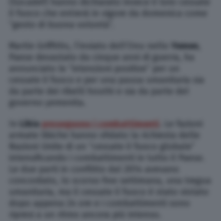
(Socadef) hanno dichiarato invece il loro cessate
il fuoco che entrerà in vigore da domenica come
“gesto di buona volontà”.
Martin Griffiths, l’inviato dell’Onu nello
Yemen
,
Paese devastato da cinque anni di guerra, ha
annunciato le “intenzioni positive” per un
cessate il fuoco e per una pausa umanitaria sia
da parte dei ribelli houthi e sia da parte del
governo yemenita.
In
Libia
proseguono i combattimenti
. Le fazioni
armate libiche hanno sfidato la richiesta delle
Nazioni Unite di un “cessate il fuoco globale”
intensificando i combattimenti in tutto il Paese.
Le due parti in conflitto dal 2014 avevano
concordato, lo scorso fine settimana, una tregua
umanitaria, ma il cessate il fuoco è stato violato
dopo appena 24 ore e i combattimenti sono
ripresi a un ritmo ancora più intenso.