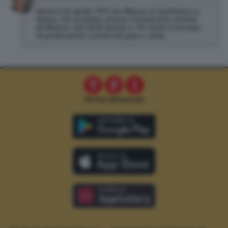
Nata il 26 aprile 1991 da Milano si trasferisce a
Roma. Ha studiato presso l'Università statale
di Milano. Dal 2018 lavora a TPI dove si occupa
di produzione contenuti pop e news.