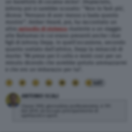
un barattolo di cocaina vicino”. Dispiaciuto,
Johnny poi si sarebbe scusato: “‘Non lo farò più’,
diceva: ‘Pensavo di aver messo a bada questo
mostro'”. Amber Heard, poi, ha raccontato un
altro
episodio di violenza
risalente a un viaggio
alle Bahamas in cui erano presenti anche i due
figli di Johnny Depp. In quell’occasione, secondo
quanto svelato dall’attrice, Depp la minacciò di
morte: “Mi prese per il collo e restò così per un
minuto dicendo che avrebbe potuto ammazzarmi
e che ero un imbarazzo per lui”.
461
ANTONIO SCALI
Classe 1992, giornalista professionista. A TPI
dal 2019, mi occupo principalmente di
spettacoli e sport.