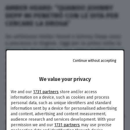
AMBER HEARD: “QUANDO JOHNNY
DEPP MI PENETRÒ CON LE DITA PER
CERCARE LA DROGA”
Da settimane Amber Heard e Johnny Depp sono
a processo in Virginia. Oggi per la prima volta la
donna ha depositato la sua prima testimonianza
sulle presunte violenze fisiche e sessuali che
Continue without accepting
avrebbe subito da parte dell’ex marito. In
lacrime l’attrice non ha lesinato alcuni dettagli
sulle serate a base di droga che li vedevano
We value your privacy
protagonisti e che sarebbero sfociate in violente
liti. In particolare Amber Heard ha raccontato di
We and our
1731 partners
store and/or access
quando Depp l’avrebbe penetrata con le dita
information on a device, such as cookies and process
cercando la sua cocaina.
personal data, such as unique identifiers and standard
information sent by a device for personalised advertising
and content, advertising and content measurement,
“Mi ha strappato la parte sopra del vestito, poi la
audience research and services development. With your
biancheria intima e ha continuato “cercando
permission we and our
1731 partners
may use precise
nella cavità”. Diceva di cercare la sua cocaina.