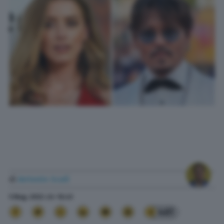
di
Antonio Scali
5 Mag. 2022
alle
16:45
461