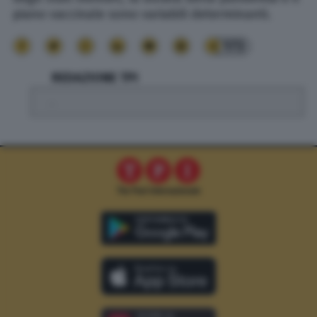
piano vaccinale sono variabili determinanti.
173
REDAZIONE TPI
.