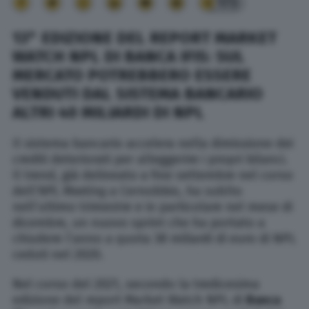
173
13° EDIZIONE DEL REPORT MARKET
WATCH NPL DI BANCA IFIS: SUL
MERCATO POTREBBERO ESSERE
VENDUTI DAL SISTEMA BANCARIO
ALTRI 40 MILIARDI DI NPL
Il sistema bancario accelera nella dimissione dei
crediti deteriorati per alleggerire i propri bilanci.
Il trend, già delineato a fine settembre nel corso
dell’
NPL Meeting
a Cernobbio, ha subìto
nell’ultimo trimestre e in particolare nel mese di
dicembre, un nuovo sprint che ha portato a
chiudere l’anno a quota 38 miliardi di euro di NPL
ceduti nel 2020.
Nel corso del 2021, secondo la tredicesima
edizione del report Market Watch NPL di
Banca