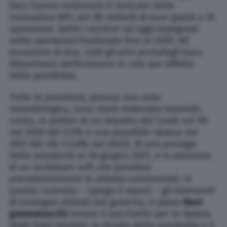
Gacs hanno sostenuto il mercato delle
transazioni NPL per 85 miliardi di euro grazie a 35
operazioni. Sette i servicer ad oggi impegnati
nelle operazioni finalizzate fino al 2020. Ad
eccezione di due, tutti gli altri portafogli Gacs
dimostrano performance in calo per effetto
della pandemia.
Tutte le previsioni, precisa una nota
metodologica, sono state elaborate tenendo
conto, in primis: di un impatto del Covid sul Pil
nel 2020 del 9,5% e una possibile ripresa nel
2021 del 4% (+3,8% nel 2022), di una proroga
delle moratorie al 30 giugno 2021, e in presenza
di un lockdown soft che penalizzi
prevalentemente le attività commerciali. In
questo scenario – spiega il report – gli interventi
di sostegno attivati dal governo, il piano
Next
generation EU
ovvero il pacchetto per la ripresa
degli Stati membri, la durata della pandemia e il