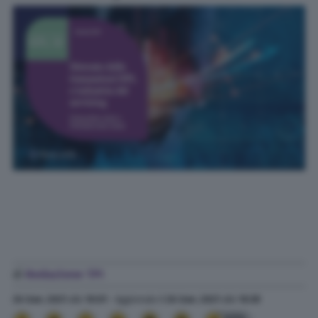
di
Redazione TPI
26 Gen. 2021
alle
10:01
- Aggiornato il
26 Gen. 2021
alle
10:39