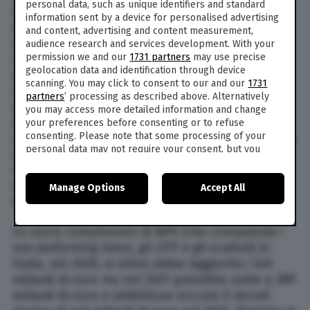
personal data, such as unique identifiers and standard
deteriorato nei bilanci bancari con un tasso di
information sent by a device for personalised advertising
deterioramento o default rate, cioè i crediti
and content, advertising and content measurement,
performing
che passano a
non performing
, in
audience research and services development. With your
permission we and our
1731 partners
may use precise
crescita al 2,6% nel 2021 e al 3% nel 2022,
geolocation data and identification through device
prevalentemente per effetto del default dei
scanning. You may click to consent to our and our
1731
crediti relativi al comparto Imprese, con circa 80
partners
’ processing as described above. Alternatively
miliardi di euro di nuovi flussi attesi nel biennio
you may access more detailed information and change
2021-2022. Le previsioni tuttavia ci dicono che
your preferences before consenting or to refuse
consenting. Please note that some processing of your
non dovrebbe essere raggiunto il picco registrato
personal data may not require your consent, but you
nel 2013 (4,5%); nel corso 2020, il default rate è
have a right to object to such processing. Your
rimasto invariato rispetto al 2019 (1,1%)
preferences will apply to this website only. You can
soprattutto per effetto degli interventi pubblici
Manage Options
Accept All
change your preferences or withdraw your consent at
(moratorie, decreti etc).
any time by returning to this site and clicking the
privacy
policy
button at the bottom of the webpage.
Lo stock complessivo di NPE (che comprende i
non performing loans
, gli UTP e gli scaduti) in
Italia, nel 2020, si stima abbia raggiunto i 340
miliardi di euro ma nel 2021 potrebbe salire a 389
miliardi di euro e addirittura toccare il record