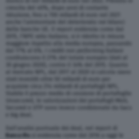
storico di 441 miliardi di euro nel 2022. Previsto in
crescita del 40%, dopo anni di costante
riduzione, fino a 700 miliardi di euro nel 2021
anche l’ammontare del deteriorato nei bilanci
delle banche UE. Il report evidenzia come dal
2015, l’NPE ratio italiano, si è ridotto in misura
maggiore rispetto alla media europea, passando
dal 17% al 6%. I crediti
non performing
italiani
costituiscono il 21% del totale europeo (dati al
30 giugno 2020), contro il 34% del 2015. Quanto
al mercato NPL, dal 2017 al 2020 si calcola siano
stati investiti oltre 50 miliardi di euro per
acquisire circa 214 miliardi di portafogli NPL.
Stabile il prezzo medio di cessione di portafoglio
Unsecured, le valorizzazioni dei portafogli Misti,
Secured e UTP sono invece condizionate da Gacs
e big deal.
Dall’analisi puntuale dei deal, nel report di
Banca Ifis
si evidenzia come dal 2016 a oggi le