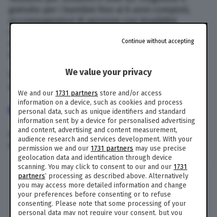
gratuito per i bambini fino ai 6 anni compiuti,
accompagnatori di persone con invalidità
certificata, studenti delle scuole primarie e
Continue without accepting
secondarie di primo grado che usufruiscono dei
servizi educational.
We value your privacy
Su prenotazione è possibile prendere parte
anche a visite guidate in italiano e in inglese.
We and our
1731 partners
store and/or access
information on a device, such as cookies and process
BIENNALE DI VENEZIA 2019 | ARTISTI
personal data, such as unique identifiers and standard
information sent by a device for personalised advertising
and content, advertising and content measurement,
Gli artisti che prenderanno parte a questa
audience research and services development. With your
edizione a cura di Ralph Rugoff sono:
permission we and our
1731 partners
may use precise
geolocation data and identification through device
scanning. You may click to consent to our and our
1731
TPI esce in edicola ogni venerdì
partners
’ processing as described above. Alternatively
you may access more detailed information and change
your preferences before consenting or to refuse
Puoi
abbonarti
o acquistare un
singolo
consenting. Please note that some processing of your
numero
a €2,49 dalla nostra app gratuita:
personal data may not require your consent, but you