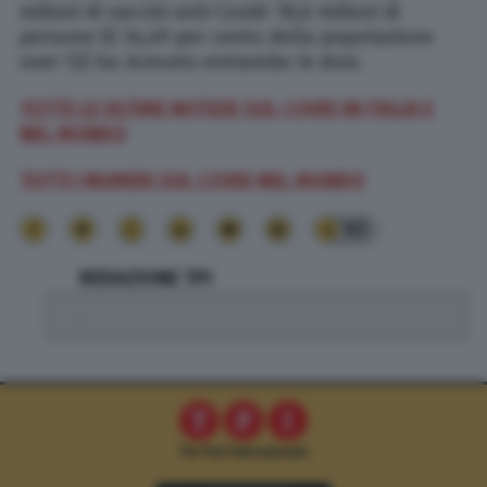
milioni di vaccini anti-Covid: 18,6 milioni di
persone (il 34,49 per cento della popolazione
over 12) ha ricevuto entrambe le dosi.
TUTTE LE ULTIME NOTIZIE SUL COVID IN ITALIA E
NEL MONDO
TUTTI I NUMERI SUL COVID NEL MONDO
93
REDAZIONE TPI
.