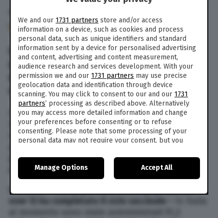
30 Giu. 2021
alle
06:00
- Aggiornato il
30 Giu. 2021
alle
22:43
We and our
1731 partners
store and/or access
93
information on a device, such as cookies and process
personal data, such as unique identifiers and standard
information sent by a device for personalised advertising
VACCINI ANTI-COVID IN ITALIA:
and content, advertising and content measurement,
L’AGGIORNAMENTO SULLE DOSI
audience research and services development. With your
CONSEGNATE E SOMMINISTRATE | 30
permission we and our
1731 partners
may use precise
geolocation data and identification through device
GIUGNO 2021
scanning. You may click to consent to our and our
1731
partners
’ processing as described above. Alternatively
Qual è la situazione dei vaccini in Italia ad oggi,
you may access more detailed information and change
your preferences before consenting or to refuse
30 giugno 2021? Il piano per la distribuzione e la
consenting. Please note that some processing of your
somministrazione dei vaccini anti-Covid in Italia
personal data may not require your consent, but you
prosegue (
qui i dati in tempo reale
), sotto la
have a right to object to such processing. Your
guida del commissario per l’emergenza, il
preferences will apply to this website only. You can
generale Francesco Paolo Figliuolo.
Manage Options
Accept All
change your preferences or withdraw your consent at
any time by returning to this site and clicking the
privacy
policy
button at the bottom of the webpage.
Ore 21.00 – Il 34,5 per cento della popolazione
over 12 ha completato il ciclo vaccinale –
In Italia
al momento sono state somministrati 51,3