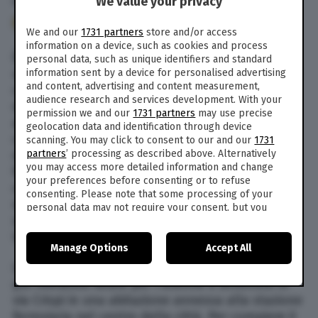
We value your privacy
21 Nov. 2023
alle
13:17
125
We and our
1731 partners
store and/or access
information on a device, such as cookies and process
È morto stanotte all’ospedale di Teramo, un
personal data, such as unique identifiers and standard
uomo di 83 anni che, nella tarda serata di ieri, al
information sent by a device for personalised advertising
and content, advertising and content measurement,
culmine di un litigio sarebbe stato accoltellato
audience research and services development. With your
dal figlio. Le ferite riportate dall’anziano erano
permission we and our
1731 partners
may use precise
apparse subito gravi e nella notte il quadro
geolocation data and identification through device
clinico è peggiorato e l’uomo è morto. Il figlio
scanning. You may click to consent to our and our
1731
dell’ 83enne, un uomo di 49 anni, è stato
partners
’ processing as described above. Alternatively
you may access more detailed information and change
fermato dai carabinieri di Teramo. Gli inquirenti
your preferences before consenting or to refuse
coordinati dal Pm della Procura di Teramo
consenting. Please note that some processing of your
stanno ricostruendo quanto accaduto nella
personal data may not require your consent, but you
serata di ieri e i motivi che avrebbero scatenato
have a right to object to such processing. Your
preferences will apply to this website only. You can
la lite.
Manage Options
Accept All
change your preferences or withdraw your consent at
any time by returning to this site and clicking the
privacy
La vittima è Mario Di Rocco e l’accoltellamento
policy
button at the bottom of the webpage.
poi rivelatosi fatale per l’83enne è avvenuto in
via Crispi in una abitazione annessa alla stazione
ferroviaria nel centro della città. Per compiere il