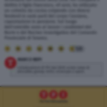
delitto il figlio Francesco, 49 anni, ha utilizzato
un coltello da cucina colpendo con diversi
fendenti in varie parti del corpo l’anziano,
capostazione in pensione. Sul luogo
dell’omicidio sono al lavoro i carabinieri del
Norm e del Nucleo Investigativo del Comando
Provinciale di Teramo.
125
MARCO NEPI
Collaboratore di TPI dal 2019, scrivo news di
attualità, gossip, lotto, oroscopo e sport.