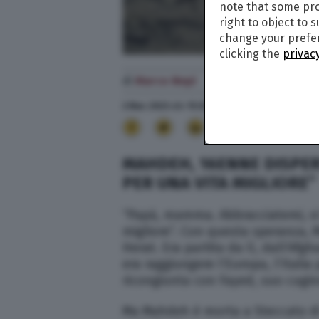
note that some pro
right to object to 
change your prefer
clicking the
privacy
di
Marco Nepi
2 Mar. 2023
alle
15:33
95
MAHDEH, 16ENNE DISPER
PER UNA VITA MIGLIORE”
“Papà, mamma. Abbracciatemi, vi 
migliore”. Con questa speranza, M
Herat. Era partita da lì, dall’Afgh
era raggiungere l’Europa, l’Itali
ricongiunta con Fayed, suo cugin
Ma Mahdeh è morta a Steccato di 