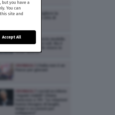
Millennials
, but you have a
nly. You can
CRONACA /
Scegliere la
this site and
semplicità è un atto di
resistenza
Accept All
CRONACA /
Questo modello
di vita ci ha resi soli. Ma è
ancora possibile vivere in
modo diverso
CRONACA /
L’Italia non è un
Paese per giovani
CRONACA /
I social uccidono
i legami stabili? Chiara
Saraceno a TPI: “Le relazioni
hanno bisogno di luoghi,
tempi e occasioni per
svilupparsi”