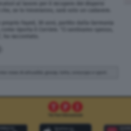
rcatori al lavoro per il recupero dei dispersi
 che, se lo troveranno, sarà solo un cadavere.
o proprio Fayed, 30 anni, partito dalla Germania
, come riporta il
Corriere
. “Ci sentivamo spesso,
, ha raccontato.
rivo news di attualità, gossip, lotto, oroscopo e sport.