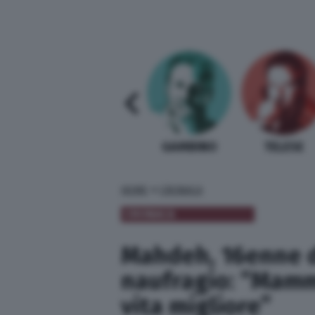
SABELLI FIORETTI
GUIDA BARDI
GAMBINO
TELESE
»
HOME
CRONACA
CRONACA
Mahdeh, 16enne d
naufragio: “Mamm
vita migliore”