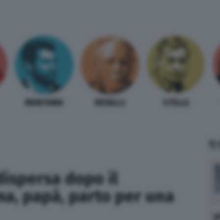
MENTANA
REVELLI
STILLE
TI
ispersa dopo il
a, papà, parto per una