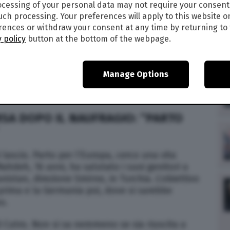
cessing of your personal data may not require your consent
such processing. Your preferences will apply to this website o
ences or withdraw your consent at any time by returning to 
 policy
button at the bottom of the webpage.
Manage Options
SA DOPO IL NAUFRAGIO: “PARTO
lascio. Parto per l’Europa, cerco una vita
ahdeh, 16 anni, ha salutato i suoi genitori a
anistan, direzione Smirne, in Turchia. L’obiettivo
a prima e la Germania poi, dove si sarebbe
o.
Cutro. Non si sa nemmeno se sia riuscita a