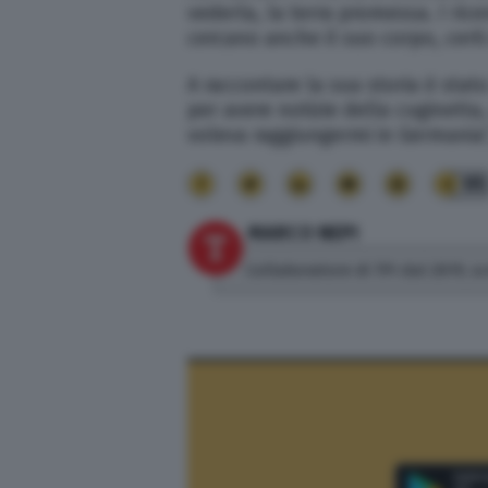
vederla, la terra promessa. I rice
cercano anche il suo corpo, certi
A raccontare la sua storia è stat
per avere notizie della cuginetta
voleva raggiungermi in Germania”
95
MARCO NEPI
Collaboratore di TPI dal 2019, sc