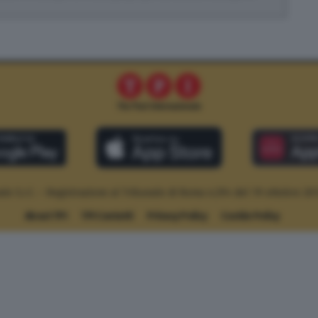
le S.r.l. – Registrazione al Tribunale di Roma n.294 del 19 ottobre 20
About TPI
TPI Contatti
Privacy Policy
Cookie Policy