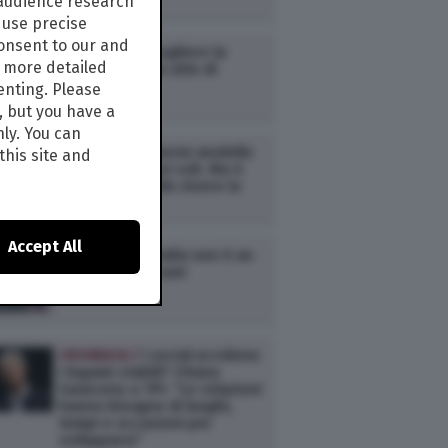
Millennials
 audience research
use precise
consent to our and
CRONACA /
Scegliere la
s more detailed
semplicità è un atto di
resistenza
enting. Please
, but you have a
nly. You can
CRONACA /
Questo modello
this site and
di vita ci ha resi soli. Ma è
ancora possibile vivere in
modo diverso
Accept All
CRONACA /
L’Italia non è un
Paese per giovani
CRONACA /
I social uccidono
i legami stabili? Chiara
Saraceno a TPI: “Le relazioni
hanno bisogno di luoghi,
tempi e occasioni per
svilupparsi”