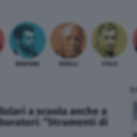
MENTANA
REVELLI
STILLE
TI
llulari a scuola anche a
aboratori: “Strumenti di