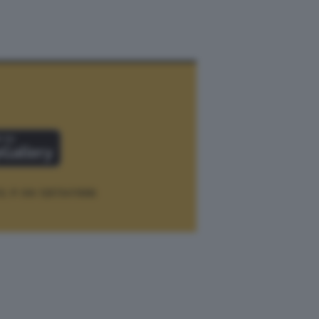
12.
P. IVA 12073411006