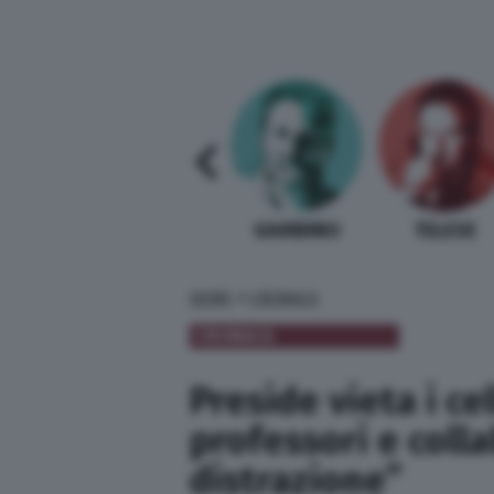
SABELLI FIORETTI
GUIDA BARDI
GAMBINO
TELESE
»
HOME
CRONACA
CRONACA
Preside vieta i ce
professori e coll
distrazione”