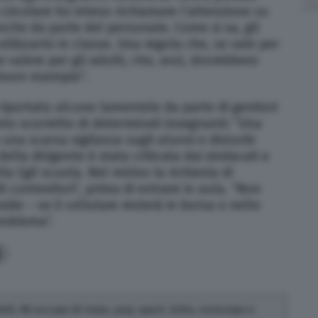
 circolare ho inteso richiamare l’attenzione su
nche da parte del personale. Come si sa, gli
tilizzarlo in classe. Una regola che, se vale per
 valere per gli adulti, che, anzi, dovrebbero
l buon esempio”.
riportato alcune lamentele da parte di genitori
o scorretto di determinati insegnanti: “Una
na scarsa vigilanza sugli alunni e disturbi
 della dirigente è stata criticata dai sindacati e
a Cgil scuola. Nel mirino la richiesta di
ti contenitori”, prima di entrare in aula. “Non
side – se il cellulare resterà in borsa o nello
roblema”.
6
fatti. Mi occupo di news, pop, sport, lotto, oroscopo e