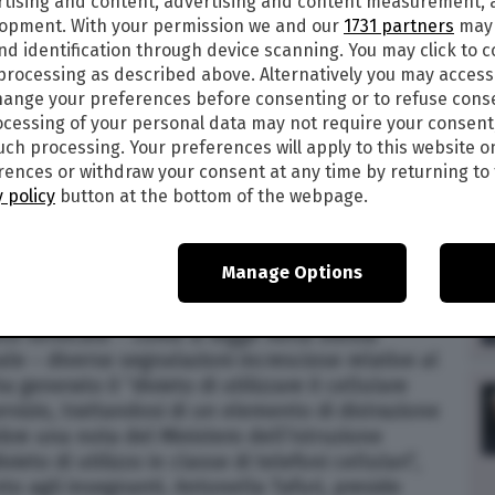
rtising and content, advertising and content measurement,
lopment. With your permission we and our
1731 partners
may 
nd identification through device scanning. You may click to 
 processing as described above. Alternatively you may acces
23
alle
14:53
ange your preferences before consenting or to refuse cons
6
cessing of your personal data may not require your consent
such processing. Your preferences will apply to this website o
are in classe: la preside dell’Istituto
ences or withdraw your consent at any time by returning to 
ola, Liberi, Pontelatone», nel Casertano, ha
 policy
button at the bottom of the webpage.
 a tutti di utilizzare gli smartphone all’interno
tivi dovranno essere riposti “in un apposito
icio, e ripresi all’uscita. Anche i collaboratori
Manage Options
provvedimento.
osi verificate – come si legge nella stessa
nale – diverse segnalazioni incresciose relative al
 generato il “divieto di utilizzare il cellulare
servizio, trattandosi di un elemento di distrazione
mbre una nota del Ministero dell’Istruzione
eto di utilizzo in classe di telefoni cellulari”,
to agli insegnanti. Antonella Tafuri, preside