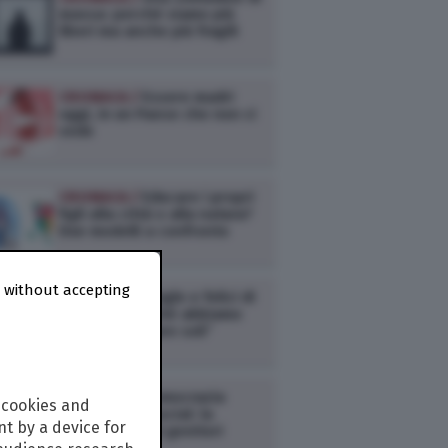
massa: perché siamo più
liberi ma anche più fragili
CRONACA /
Essere madri
oggi, in un Paese che non ci
vede
CRONACA /
Educare i propri
figli alla città o alla natura?
Due modelli a confronto
 without accepting
CRONACA /
Single e felici di
esserlo: “Perché abbiamo
scelto di restare soli”
CRONACA /
Democrazia
 cookies and
domestica e social: la
t by a device for
rivoluzione dei genitori