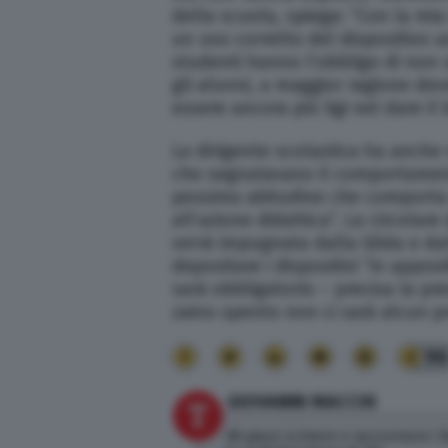
della scuola, spiega: “Con la mia
un uso corretto del dispositivo a
studenti hanno l’obbligo di non u
gli alunni, a maggior ragione deve
essere ancora più ligi nel dare i
La dirigente scolastica ha anche 
che segnalavano il comportament
pessima abitudine che comporta u
all’azione didattica”. La circolare
verrà impugnata dalla Gilda e dall
depositare i dispositivi “in apposi
sarà obbligatorio – precisa la pre
zaino spento non ci sarà alcun p
9
GIOVANNI MACCHI
Mi piace scrivere e raccontare i 