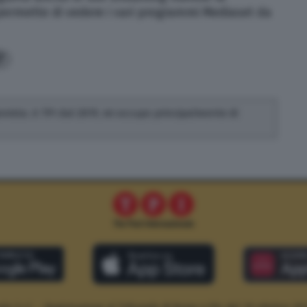
permette di vedere i vari programmi Mediaset da
7
ionista. A TPI dal 2019, mi occupo principalmente di