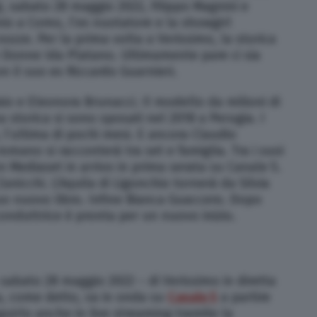
ggi, sabato 28 maggio 2022, Filippo Magnini e
io a Como, l’ex nuotatore e la showgirl
zze. Per la prima volta a Verissimo, la storica
 Donne Ida Platano. Ultimamente pare ci sia
n il suo ex Riccardo Guarnieri.
aio e Eleonora Brunacci. Il modello da milioni di
storica si sono sposati nel 2018 a Perugia. I
, l’ultima di pochi mesi. E ancora Claudio
omano si racconterà tra set e famiglia. Tra i suoi
ion Mediaset in arrivo in prima serata su Canale 5.
Zanicchi. L’Aquila di Ligonchio tornerà da Silvia
uo nuovo libro. Infine Bianca Guaccero. Dopo
 conduttrice è pronta per un nuovo inizio.
sabato 28 maggio 2022 – di Verissimo in diretta
a, come detto, va in onda su
Canale 5
a partire
guirlo anche in live streaming tramite la