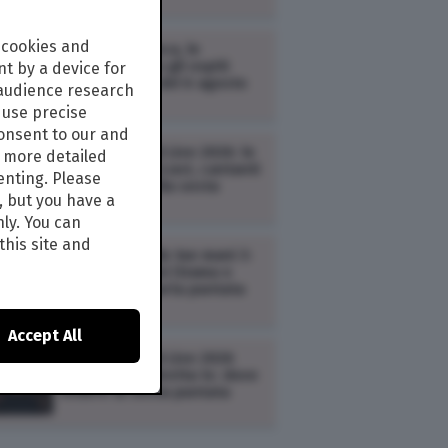
 cookies and
TV /
Zona Bianca, le
anticipazioni e gli ospiti
t by a device for
della puntata del 6 agosto
 audience research
2026
use precise
consent to our and
TV /
Tim Battiti Live 2026: le
s more detailed
anticipazioni (cast, cantanti
enting. Please
e scaletta) della sesta
, but you have a
puntata
nly. You can
this site and
TV /
Doc – Nelle tue mani 3:
le anticipazioni (trama e
cast) della quarta puntata
(replica)
Accept All
TV /
Tim Battiti Live 2026
streaming e diretta tv: dove
vedere la sesta puntata