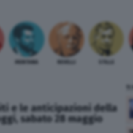
MENTANA
REVELLI
STILLE
TI
iti e le anticipazioni della
oggi, sabato 28 maggio