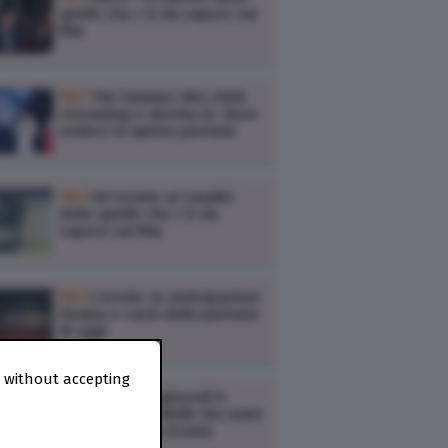
quello che c’è da sapere sul
film
TV /
Tim Summer Hits 2026
streaming e diretta tv: dove
vedere la quinta puntata
TV /
Un’estate ai Caraibi:
tutto quello che c’è da
sapere sul film
TV /
L’erede: le anticipazioni
(trama e cast) della puntata
di oggi
 without accepting
TV /
Ascolti tv giovedì 6
agosto: Doc – Nelle tue mani
3, Kilimangiaro Estate