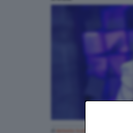
di
Antonio Scali