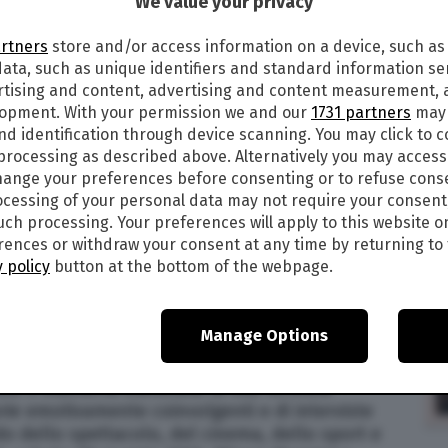
We value your privacy
artners
store and/or access information on a device, such as
7
ata, such as unique identifiers and standard information sen
rtising and content, advertising and content measurement,
TICIPAZIONI DELLA PUNTATA DEL 28
lopment. With your permission we and our
1731 partners
may 
 5
nd identification through device scanning. You may click to 
 processing as described above. Alternatively you may acces
ange your preferences before consenting or to refuse cons
 ore 16,30 su Canale 5 va in onda Verissimo, il
cessing of your personal data may not require your consent
 guidato da Silvia Toffanin, volto iconico del
such processing. Your preferences will apply to this website o
 questa puntata, la conduttrice ospiterà
ences or withdraw your consent at any time by returning to 
ondo del gossip e dello spettacolo, che
 policy
button at the bottom of the webpage.
o schermo. Di seguito, le anticipazioni e gli
o in onda sabato 28 maggio 2022 su
Canale 5.
Manage Options
le 5 manterrà inalterata la sua formula
orie emotivamente coinvolgenti e di interviste
o dello spettacolo, del cinema, dello sport e