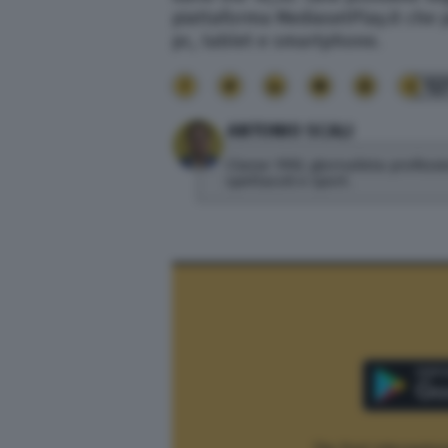
piattaforma MediasetPlay.it che 
pc, tablet e smartphone.
12
ANTONIO SCALI
Classe 1992, giornalista profess
spettacoli e sport.