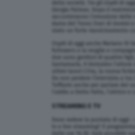
della società. Tra gli ospiti di o
Giorgia Palmas. Dopo il matrimon
racconteranno l’emozione delle no
dama del Trono Over di Uomini e
stato un forte riavvicinamento co
Ospiti di oggi anche Mariano Di V
followers e la moglie e compagna 
due sono genitori di quattro figli
Santamaria. A Verissimo l’attore r
ultimi lavori L’Ora, la nuova fict
Da non perdere l’intervista a Iva 
Toffanin anche per parlare del s
l’addio a Detto Fatto, l’attrice e
STREAMING E TV
Dove vedere la puntata di oggi – 
tv e live streaming? Il programm
dalle ore 16,30. Sarà possibile se