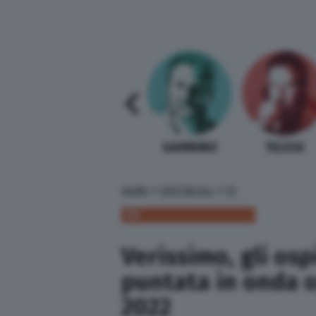
SABELLI FIORETTI
GUIDA BARDI
GAMBINO
TELESE
»
»
HOME
SPETTACOLI
TV
TV
Verissimo, gli osp
puntata in onda 
2022