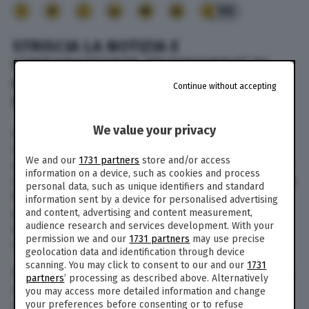
90
STRISCIA LA NOTIZIA E
L’IMBARAZZANTE “FUORIONDA” DI
MARIOTTO A BALLANDO CON LE
Continue without accepting
STELLE | VIDEO
We value your privacy
Ancora guai per Guillermo Mariotto? Ieri sera lo
stilista, dopo aver chiesto scusa a Milly Carlucci,
We and our
1731 partners
store and/or access
alla Rai e al pubblico per la fuga dello scorso 30
information on a device, such as cookies and process
novembre, è tornato a sedere in giuria. Striscia la
personal data, such as unique identifiers and standard
Notizia però ha colto un particolare, una frase
information sent by a device for personalised advertising
pronunciata dal giudice mentre era dietro le
and content, advertising and content measurement,
audience research and services development. With your
quinte, pochi istanti prima di “scendere in pista”
permission we and our
1731 partners
may use precise
con un mazzo di fiori per la conduttrice…
geolocation data and identification through device
scanning. You may click to consent to our and our
1731
Proprio mentre Milly Carlucci spiegava in diretta i
partners
’ processing as described above. Alternatively
motivi che hanno indotto alla riflessione,
you may access more detailed information and change
ufficializzando il “cartellino giallo” per il giudice,
your preferences before consenting or to refuse