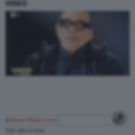
VIDEO
di
Anton Filippo Ferrari
15 Dic. 2024
alle
10:49