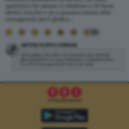
spettatori che adesso si chiedono a chi fosse
diretto l’insulto e se ci possano essere altre
conseguenze per il giudice…
90
ANTON FILIPPO FERRARI
Giornalista dal 2014. Ha lavorato per testate
giornalistiche on line, televisive e radiofoniche.
Su TPI si occupa di SEO ma non solo.