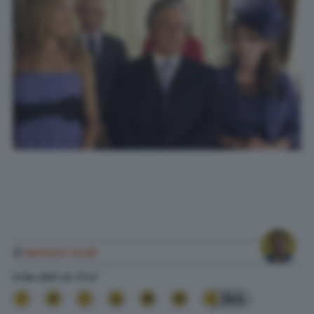
di
Antonio Scali
9 Giu. 2021
alle
17:47
244