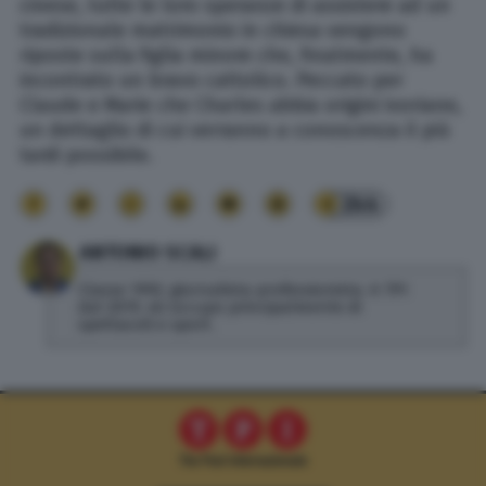
cinese, tutte le loro speranze di assistere ad un
tradizionale matrimonio in chiesa vengono
riposte sulla figlia minore che, finalmente, ha
incontrato un bravo cattolico. Peccato per
Claude e Marie che Charles abbia origini ivoriane,
un dettaglio di cui verranno a conoscenza il più
tardi possibile.
244
ANTONIO SCALI
Classe 1992, giornalista professionista. A TPI
dal 2019, mi occupo principalmente di
spettacoli e sport.