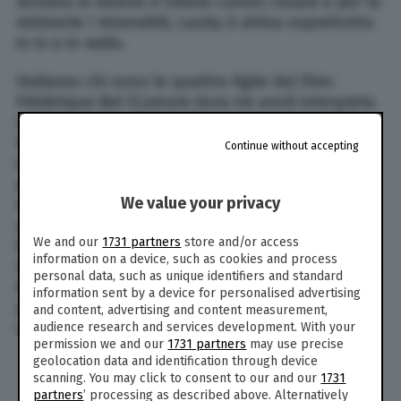
recitato in Asterix e Obelix contro Cesare e per la
miniserie I miserabili, Lauby è attiva soprattutto
in tv e in radio.
Vediamo chi sono le quattro figlie del film:
Frédérique Bel (L’amore dura tre anni) interpreta
Isabelle Verneuil, Julia Piaton interpreta Odile
Verneuil, Emilie Caen è Ségolène Verneuil e
Continue without accepting
infine Elodie Fontan è Laure Verneuil. E poi
abbiamo i quattro generi. Nel cast del film Non
We value your privacy
sposate le mie figlie vediamo Ary Abittan nelle
vesti di David Benichou, Medi Sadoun come
We and our
1731 partners
store and/or access
Rachid Benassem, Frédéric Chau che interpreta
information on a device, such as cookies and process
Chao Ling, Noom Diawara che interpreta Charles
personal data, such as unique identifiers and standard
Koffi. Di seguito tutti gli attori e i relativi
information sent by a device for personalised advertising
personaggi interpretati nel cast del film Non
and content, advertising and content measurement,
sposate le mie figlie.
audience research and services development. With your
permission we and our
1731 partners
may use precise
geolocation data and identification through device
Christian Clavier: Claude Verneuil
scanning. You may click to consent to our and our
1731
Chantal Lauby: Marie Verneuil
partners
’ processing as described above. Alternatively