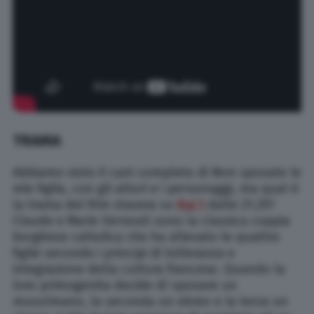
TRAMA
Abbiamo visto il cast completo di Non sposate le
mie figlie, con gli attori e i personaggi, ma qual è
la trama del film stasera su
Rai 1
dalle 21.25?
Claude e Marie Verneuil sono la classica coppia
borghese cattolica che ha allevato le quattro
figlie secondo i principi di tolleranza e
integrazione della cultura francese. Quando la
loro primogenita decide dì sposare un
musulmano, la seconda un ebreo e la terza un