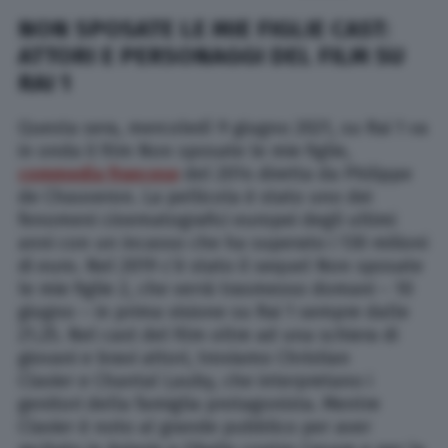
NON SPOSATE LE MIE FIGLIE CAST:
ATTORI E PERSONAGGI DEL FILM SU
RAI 1
Questa sera, mercoledì 9 giugno 2021, su Rai 1 va
in onda il film Non sposate le mie figlie,
commedia francese
del 2014 diretta da Philippe
de Chauveron. La pellicola è stato uno dei
fenomeni cinematografici europei degli ultimi
anni con un incasso che ha superato i 130 milioni
di euro. Nel 2019 c’è stato il sequel Non sposate
le mie figlie 2, che verrà trasmesso domani – 10
giugno – in prima visione su Rai 1 sempre dalle
21.25. Nel cast del film oltre ad una schiera di
giovani e bravi attori, troviamo Christian
Clavier e Chantal Lauby, che interpretano i
genitori della famiglia protagonista. Mentre
Clavier è noto al grande pubblico per aver