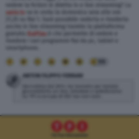
vedere la fiction in diretta tv e live streaming? La
serie tv
va in onda la domenica sera alle ore
21,25 su Rai 1. Sarà possibile vederla e rivederla
anche in live streaming tramite la piattaforma
gratuita
RaiPlay
.it che permette di vedere e
rivedere i vari programmi Rai da pc, tablet e
smartphone.
99
ANTON FILIPPO FERRARI
Giornalista dal 2014. Ha lavorato per testate
giornalistiche on line, televisive e radiofoniche.
Su TPI si occupa di SEO ma non solo.