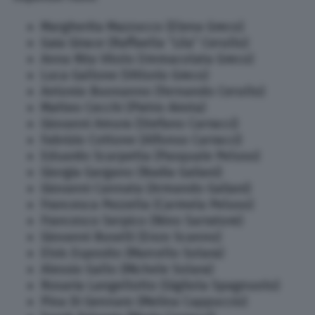
Margherita Mazzucco (Elena Greco)
Gaia Girace (Raffaella “Lila” Cerullo)
Anna Rita Vitolo (Immacolata Greco)
Luca Gallone (Vittorio Greco)
Antonio Buonanno (Fernando Cerullo)
Matteo Cecchi (Pietro Airota)
Giovanni Amura (Stefano Carracci)
Fabrizio Cottone (Alfonso Carracci)
Eduardo Scarpetta (Pasquale Peluso)
Giorgia Gargano (Nadia Galiani)
Giovanni Cannata (Armando Galiani)
Francesca Pezzella (Carmela Peluso)
Francesco Serpico (Nino Sarratore)
Giovanni Buselli (Enzo Scanno)
Elvis Esposito (Marcello Solara)
Alessio Gallo (Michele Solara)
Rosaria Langellotto (Gigliola Spagnuolo)
Pina Di Gennaro (Melina Cappuccio)