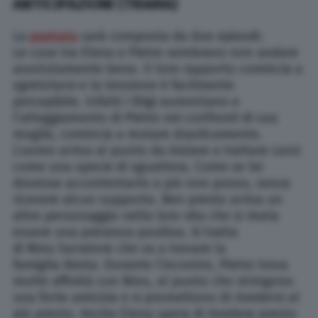
ANTICIPAZIONI (TRAMA)
La
puntata
sarà composta da due episodi.
Le cose tra Elena e Pietro sembrano non andare
assolutamente bene. Il loro rapporto comincia a
sgretolarsi e la tensione è facilmente
percepibile. Infatti i litigi aumentano e
l’atteggiamento di Pietro nei confronti di sua
moglie, comincia a mutare drasticamente.
L’uomo arriva al punto da iniziare a trattare Lenù
come una specie di sguattera. Come se lei
dovesse accontentarlo a più non posso, senza
ricevere alcun supporto. Ben presto arriva un
altro personaggio nella loro vita che si rivela
essere una presenza positiva. Si tratta
di Nino Sarratore che va a trovare la
famiglia Airota. Durante l’incontro, Pietro trova
molte affinità con Nino, al punto che stringono
una forte amicizia e si promettono di rivedersi al
più presto. Anche Elena spera di rivedere presto