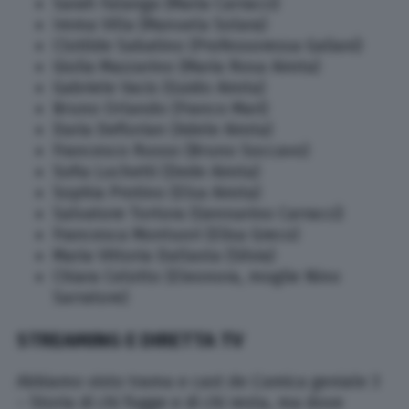
Sarah Falanga (Maria Carracci)
Imma Villa (Manuela Solara)
Clotilde Sabatino (Professoressa Galiani)
Giulia Mazzarino (Maria Rosa Airota)
Gabriele Vacis (Guido Airota)
Bruno Orlando (Franco Mari)
Daria Deflorian (Adele Airota)
Francesco Russo (Bruno Soccavo)
Sofia Luchetti (Dede Airota)
Sophia Protino (Elsa Airota)
Salvatore Tortora (Gennarino Carracci)
Francesca Montuori (Elisa Greco)
Maria Vittoria Dallasta (Silvia)
Chiara Celotto (Eleonora, moglie Nino
Sarratore)
STREAMING E DIRETTA TV
Abbiamo visto trama e cast de L’amica geniale 3
– Storia di chi fugge e di chi resta, ma dove