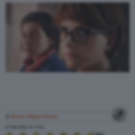
di
Anton Filippo Ferrari
27 Feb. 2022
alle
17:44