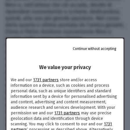
Nino e, nell’attesa che ciò accada, decide di
riprendere nuovamente a scrivere, dedicandosi,
quindi, alla sua più grande passione. Nel corso
della quarta e ultima puntata de l’amica geniale,
Elena e Pietro rivedono nuovamente Nino e
questa volta conoscono l’intera
famiglia Sarratore. Per l’occasione, Lenù decide
Continue without accepting
di sottoporre il suo scritto all’occhio critico
di Nino, il quale le dà dei suggerimenti molto
utili per migliorarlo. Intanto, se da una
We value your privacy
parte Elena è molto felice per aver trovato
qualcuno che la prenda in considerazione in
We and our
1731 partners
store and/or access
quel modo, dandole ottimi consigli. Dall’altra
information on a device, such as cookies and process
personal data, such as unique identifiers and standard
parte, non è per niente soddisfatta del rapporto
information sent by a device for personalised advertising
che sta vivendo con suo marito. Pietro, infatti,
and content, advertising and content measurement,
non ha neanche letto il manoscritto di sua
audience research and services development. With your
moglie. Quando Lenù scopre che Pietro non ha
permission we and our
1731 partners
may use precise
minimamente preso in considerazione l’idea di
geolocation data and identification through device
scanning. You may click to consent to our and our
1731
leggerlo, comincia a comportarsi in modo
partners
’ processing as described above. Alternatively