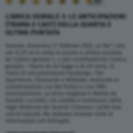
99
L’AMICA GENIALE 3: LE ANTICIPAZIONI
(TRAMA E CAST) DELLA QUARTA E
ULTIMA PUNTATA
Stasera, domenica 27 febbraio 2022, su Rai 1 alle
ore 21,25 va in onda la quarta e ultima puntata
de L’amica geniale 3, o più correttamente L’amica
geniale – Storia di chi fugge e di chi resta. Si
tratta di una produzione Fandango, The
Apartment, Fremantle e Wildside, realizzata in
collaborazione con Rai Fiction e con HBO
Entertainment. La terza stagione è diretta da
Daniele Luchetti, che eredita il testimone della
regia detenuto da Saverio Costanzo i primi due
cicli di episodi. Ma vediamo insieme tutte le
informazioni nel dettaglio.