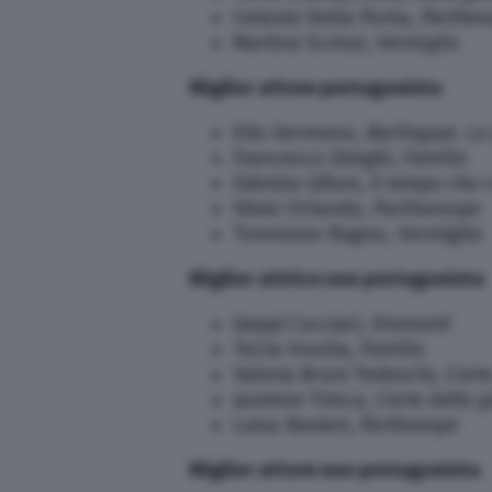
Celeste Della Porta,
Parthen
Martina Scrinzi,
Vermiglio
Miglior attore protagonista
Elio Germano,
Berlinguer. L
Francesco Gheghi,
Familia
Fabrizio Gifuni,
Il tempo che c
Silvio Orlando, Parthenope
Tommaso Ragno, Vermiglio
Miglior attrice non protagonista
Geppi Cucciari,
Diamanti
Tecla Insolia,
Familia
Valeria Bruni Tedeschi,
L’art
Jasmine Trinca,
L’arte della g
Luisa Ranieri,
Parthenope
Miglior attore non protagonista