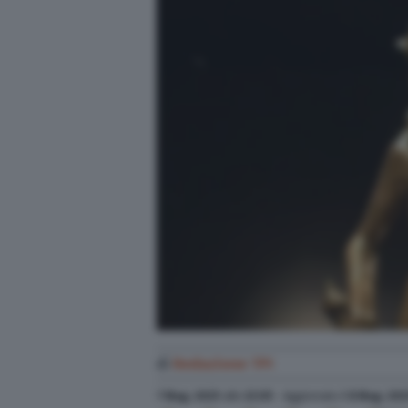
di
Redazione TPI
7 Mag. 2025
alle
22:05
- Aggiornato il
8 Mag. 202