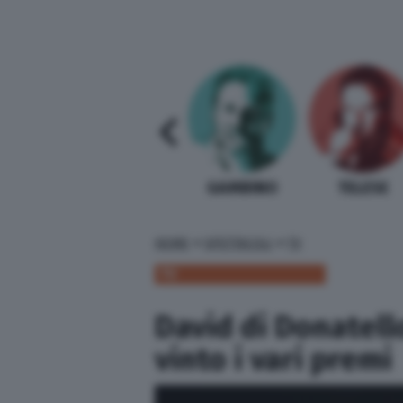
SABELLI FIORETTI
GUIDA BARDI
GAMBINO
TELESE
»
»
HOME
SPETTACOLI
TV
TV
David di Donatello
vinto i vari premi