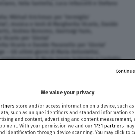
ciano, Valia Santella, Luca Infascelli e Stefano
fia: Mikhail Krichman per ‘Vermiglio’
ia!’; musica e testi di Margherita Vicario, Davide
rts, Andrea Bonomo, Gianluigi Fazio,
Vicario per ‘Gloria!’
ita Vicario e Davide Pavanello per ‘Gloria!’
e – Gli ultimi giorni di Maria Antonietta’,
 arredamento di Maria Grazia Schirripa e Carlotta
Continue
tini Parrini per ‘Le déluge – Gli ultimi giorni di
essandra Vita, trucco prostetico/special make-up
We value your privacy
 ‘Le déluge – Gli ultimi giorni di Maria Antonietta’
ignoretti e Domingo Santoro per ‘Le déluge – Gli
artners
store and/or access information on a device, such as
tta’
ata, such as unique identifiers and standard information sen
uadri per ‘Berlinguer – La grande ambizione’
rtising and content, advertising and content measurement,
 Cecilia Mangini: ‘Lirica Ucraina’ di Francesca
lopment. With your permission we and our
1731 partners
may 
nd identification through device scanning. You may click to 
menica Sera’ di Matteo Tortone