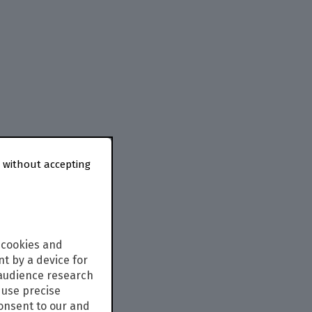
 without accepting
 cookies and
t by a device for
 audience research
use precise
consent to our and