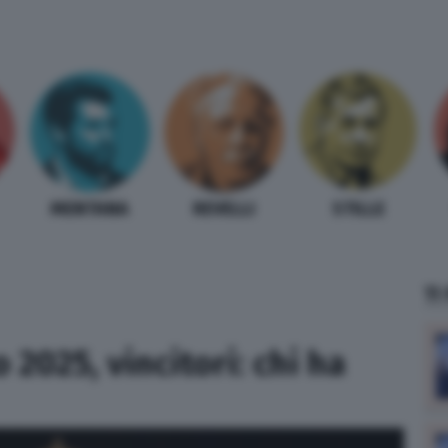
MENTANA
REVELLI
STILLE
TI
 2025, vincitori: chi ha