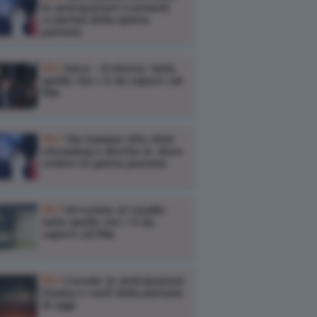
le anticipazioni (cantanti,
scaletta) della quinta
puntata
TV /
Itaca – Il ritorno: tutto
quello che c’è da sapere sul
film
TV /
Tim Summer Hits 2026
streaming e diretta tv: dove
vedere la quinta puntata
TV /
Un’estate ai Caraibi:
tutto quello che c’è da
sapere sul film
TV /
L’erede: le anticipazioni
(trama e cast) della puntata
di oggi