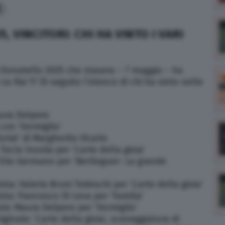
8
, VINCITORI: CHI HA VINTO I VARI
di Donatello 2025 che stasera – 7 maggio – ha
su Rai 1? Di seguito l’elenco di chi ha vinto nelle
Maura Delpero
con ‘Vermiglio’
loria!’ di Margherita Vicario
Tecla Insolia per ‘L’arte della gioia’
 Elio Germano per ‘Berlinguer- La grande
sta: Valeria Bruni Tedeschi per ‘L’arte della gioia’
sta: Francesco Di Leva per ‘Familia’
ale: Maura Delpero per ‘Vermiglio’
ginale: ‘L’arte della gioia’, sceneggiatura di