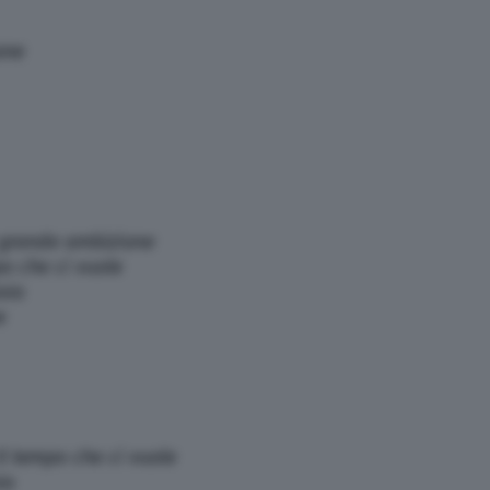
one
 grande ambizione
po che ci vuole
oia
e
Il tempo che ci vuole
ia