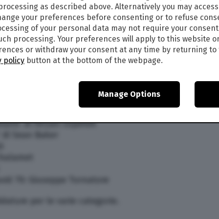
 processing as described above. Alternatively you may acces
l supervisore Victor Perez per ‘Napoli – New York’
ange your preferences before consenting or to refuse cons
resa diretta Dana Farzanehpour; Montaggio del
cessing of your personal data may not require your consent
ione suoni Hervé Guyader; Mix Emmanuel De
such processing. Your preferences will apply to this website o
ences or withdraw your consent at any time by returning to 
dà, Maurilio Mangano per ‘Vermiglio’
 policy
button at the bottom of the webpage.
io’, produzione Francesca Andreoli, Leonardo
Fondevila Sancet, Maura Delpero per Cinedora,
azione con Charades (coproduzione con la
Manage Options
one con il Belgio)
 York’ di Gabriele Salvatores
manti’ di Ferzan Ozpetek
’ di Sean Baker
i
Chalamet
avid 70: Giuseppe Tornatore
idature per le varie categorie.