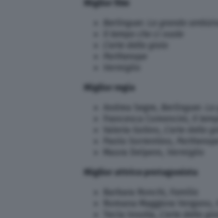
Miglior film
Berlinguer. La grande ambizi
Il tempo che ci vuole
L’arte della gioia
Parthenope
Vermiglio
Miglior regia
Andrea Segre,
Berlinguer. La
Francesca Comencini,
Il tem
Valeria Golino,
L’arte della gi
Paolo Sorrentino,
Parthenop
Maura Delpero,
Vermiglio
Miglior attrice protagonista
Barbara Ronchi,
Familia
Romana Maggiora Vergano,
Tecla Insolia,
L’arte della gio