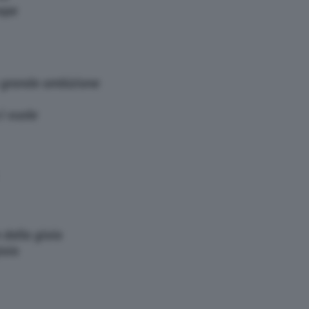
ope
a grande ambizione
i vuole
e della gioia
ioia