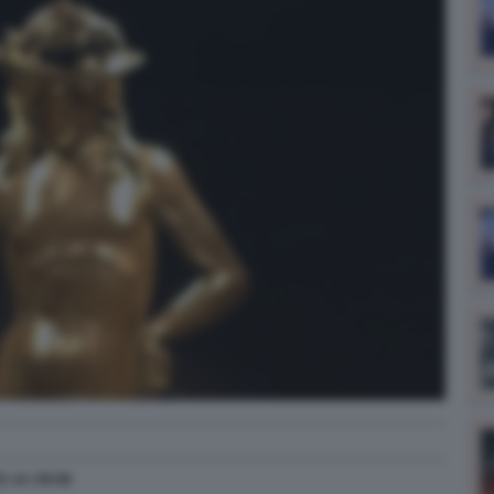
5
alle
09:30