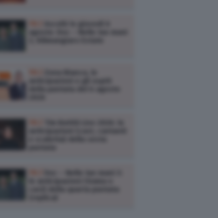
TV /
Ascolti tv giovedì 6
agosto: Doc – Nelle tue mani
3, Kilimangiaro Estate
TV /
Zona Bianca, le
anticipazioni e gli ospiti
della puntata del 6 agosto
2026
TV /
Tim Battiti Live 2026: le
anticipazioni (cast, cantanti
e scaletta) della sesta
puntata
TV /
Doc – Nelle tue mani 3:
le anticipazioni (trama e
cast) della quarta puntata
(replica)