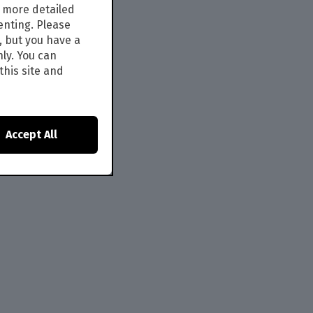
s more detailed
enting. Please
, but you have a
nly. You can
this site and
Accept All