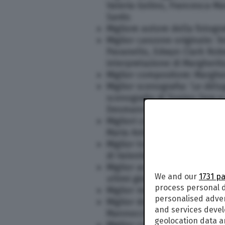
Valeria Golino, Francesca Mar
Sardo
Migliore autore della fotogra
Miglior canzone originale: ‘Ar
Pavanello, Edwyn Clark Robe
interpretazione di Margherita 
Miglior compositore: Margher
Miglior scenografia: ‘Le délug
scenografia di Tonino Zera e
Desmann
Migliori costumi: Massimo Can
Maria Antonietta’
Miglior trucco: trucco di Al
di Valentina Visintin per ‘per
Miglior acconciatura: Aldo S
We and our
1731 p
ultimi giorni di Maria Antonie
process personal d
Miglior montaggio: Jacopo Q
personalised adve
Miglior documentario – Premio
and services deve
Mannocchi
geolocation data a
Miglior cortometraggio: ‘Do