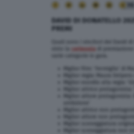
9
DAVID DI DONATELLO 2025
PREMI
Quali sono i vincitori dei David 
visto la
cerimonia
di premiazione 
varie categorie in gara.
Miglior film: ‘Vermiglio’ di 
Miglior regia: Maura Delpero 
Miglior esordio alla regia: ‘G
Miglior attrice protagonista: 
Miglior attore protagonista:
ambizione’
Miglior attrice non protagoni
Miglior attore non protagoni
Miglior sceneggiatura origin
Miglior sceneggiatura non ori