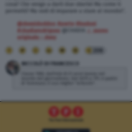
cosa? Che vengo a darti due sberle! Ma come ti
permetti? Ma vedi di imparare a stare al mondo!”.
@deenidoddoo
#perte
#budoni
#chadiarodriguez
@CHADIA
♬ suono
originale – deny
208
NICCOLÒ DI FRANCESCO
Classe 1982, dall'età di 21 anni lavora nel
mondo del giornalismo. Dal 2019 a TPI, è padre
di Tommaso, il suo miglior "articolo".