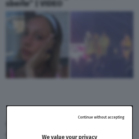
sberle” | VIDEO
Continue without accepting
di
Niccolò Di Francesco
27 Ago. 2024
alle
10:56
We value your privacy