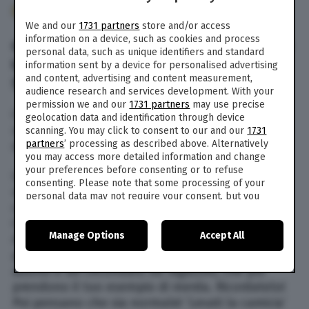
208
We and our
1731 partners
store and/or access
information on a device, such as cookies and process
CHADIA RODRIGUEZ SBOTTA CONTRO
personal data, such as unique identifiers and standard
UN FAN CHE LE CHIEDEVA DI
information sent by a device for personalised advertising
and content, advertising and content measurement,
SPOGLIARSI
audience research and services development. With your
permission we and our
1731 partners
may use precise
Chadia Rodriguez sbotta contro un fan durante
geolocation data and identification through device
un concerto in Sardegna, a Budoni, in occasione
scanning. You may click to consent to our and our
1731
partners
’ processing as described above. Alternatively
dell’Holi Dance Festival.
you may access more detailed information and change
your preferences before consenting or to refuse
La rapper ha interrotto la musica per riprendere
consenting. Please note that some processing of your
uno spettatore che le ha urlato di togliersi la
personal data may not require your consent, but you
camicia. “Cos’è che hai detto tu? – afferma
have a right to object to such processing. Your
Chadia Rodriguez interrompendo lo show –
preferences will apply to this website only. You can
Manage Options
Accept All
change your preferences or withdraw your consent at
Amore se mi togliessi la camicia poi sarebbe un
any time by returning to this site and clicking the
privacy
problema per te. Porta rispetto, perché sei
policy
button at the bottom of the webpage.
adulto e sei circondato da ragazzini, che poi
prendono il tuo esempio di merda. Ricordatelo!
Poi pensano che sia normale! ‘Levati la camicia’