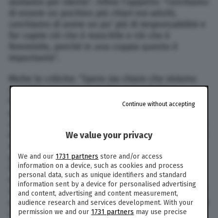
aiutiamo per niente”. Infine l’appello: “Cerchiamo
di essere un pochino più chiari noi adulti,
cerchiamo di avere un po’ più di responsabilità e
far capire ciò che è maschile e ciò che è
femminile, perché in una coppia questo è
importante”.
Molte le critiche: “Spero sia chiaro che viviamo
nel 2023, ma cosa vuol dire mascolinità e
femminilità” fa notare un follower, e ancora: “È
Continue without accepting
proprio tartassando i bambini, poi ragazzi e poi
uomini con questi concetti stereotipati di ciò che
è maschile e ciò che è femminile che creiamo dei
We value your privacy
mostri disadattati, incapaci di abbracciare la
propria realtà, troppo frustrati per esprimere la
We and our
1731 partners
store and/or access
information on a device, such as cookies and process
loro essenza perché torturati e costretti
personal data, such as unique identifiers and standard
dall’immagine che la società ha scelto per loro”.
information sent by a device for personalised advertising
Le affermazioni di Walter Nudo sono “terrificanti”
and content, advertising and content measurement,
per molti e tra questi anche diversi nomi noti, tra
audience research and services development. With your
cui i designer Marcelo Burlon, che commenta
permission we and our
1731 partners
may use precise