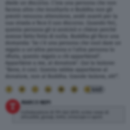
diede un discorso. C’era una persona che non
faceva altro che insultarlo e Buddha non gli
prestò nessuna attenzione, andò avanti per la
sua strada e fece il suo discorso. Quando finì,
questa persona gli si avvicinò e chiese perché
avesse fatto finta di nulla. Buddha gli fece una
domanda: ‘Se c’è una persona che vuol dare un
regalo a un’altra persona e l’altra persona lo
rifiuta, questo regalo a chi appartiene?’.
Appartiene a me, al donatore”. Qui la lezione:
“Bene, è così. Questa rabbia appartiene al
donatore, non al Buddha. Grande lezione, eh?”.
440
MARCO NEPI
Collaboratore di TPI dal 2019, scrivo news di
attualità, gossip, lotto, oroscopo e sport.