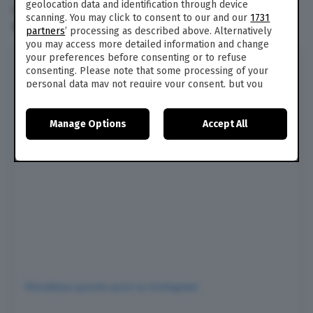
geolocation data and identification through device
senza mezzi termini: “Sei uno sfigato. Punto”. Un
scanning. You may click to consent to our and our
1731
altro sentenzia: “Sarebbe meglio Walter Muto”.
partners
’ processing as described above. Alternatively
you may access more detailed information and change
your preferences before consenting or to refuse
consenting. Please note that some processing of your
personal data may not require your consent, but you
have a right to object to such processing. Your
preferences will apply to this website only. You can
Manage Options
Accept All
change your preferences or withdraw your consent at
any time by returning to this site and clicking the
privacy
policy
button at the bottom of the webpage.
Visualizza questo post su Instagram