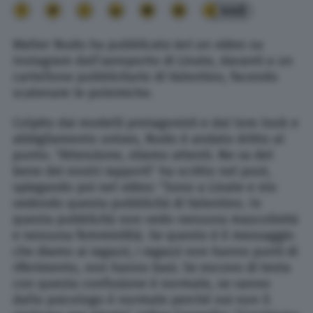
440
Walter Nudo ha pubblicato ieri un video su
Instagram dall’aeroporto di Linate, davanti a un
cartellone pubblicitario di Valentino, facendo
scatenare le polemiche.
Colpito dai modelli protagonisti e dal loro look e
abbigliamento unisex, Nudo è andato dritto al
punto. “Attenzione, stiamo attenti. Ne va del
bene dei nostri rapporti” ha scritto nel post,
spiegando poi nel video: “Sono a Linate e sto
vedendo questa pubblicità di Valentino. In
questa pubblicità non vedo nessuna mascolinità
e nessuna femminilità. Se questo è il messaggio
che diamo ai ragazzi, i ragazzi non hanno punti di
riferimento, non hanno basi. Se escono di testa
con questa confusione è normale, se vanno
dallo psicologo è normale perché noi non li