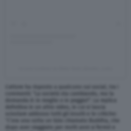
Un post condiviso da Walter Nudo (@walter_nudo)
L’attore ha risposto a qualcuno sui social, tra i
commenti: “La società sta cambiando, ma la
domanda è: in meglio o in peggio?”. La replica
definitiva in un altro video, in cui si lascia
scivolare addosso tutti gli insulti e le critiche:
“C’era una volta un tizio chiamato Buddha, che
dopo aver viaggiato per molti anni si fermò e