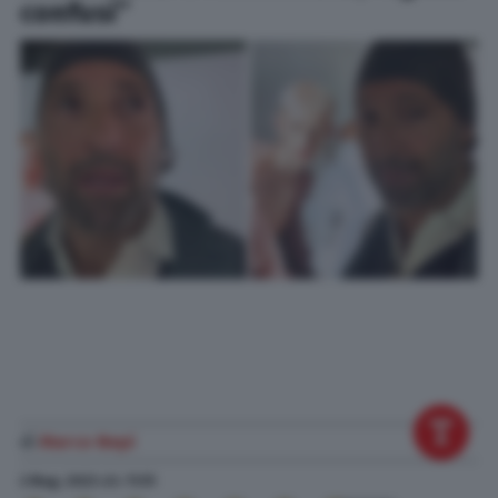
confusi”
di
Marco Nepi
2 Mag. 2023
alle
11:51