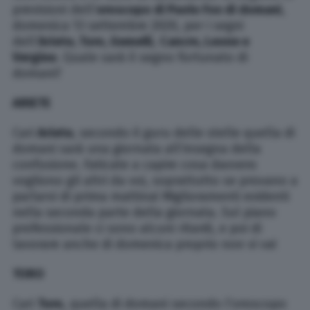
previsioni dell’
oroscopo di Paolo Fox di domani
,
domenica 13 settembre 2020, per i segni
dell’
Ariete, Toro, Gemelli
,
Cancro, Leone e
Vergine
. Quale sarà il segno fortunato di
domani?
ARIETE
Cari
Ariete
, secondo il guru delle stelle quella di
domani sarà una giornata all’insegna della
confusione. Faticate a capire cosa davvero
vogliono gli altri da voi, soprattutto se provano a
parlarvi di prima mattina! Miglioramenti evidenti
nella seconda parte della giornata. Sul piano
professionale ci sono alcuni ritardi, e poi di
lavorare anche di domenica proprio non vi va!
TORO
Cari
Toro
, quella di domani secondo l’oroscopo