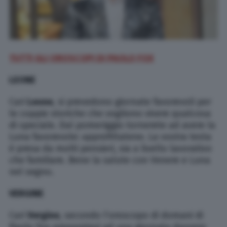
TUTTI GLI OROSCOPI DI PAOLO FOX
LEONE
Cari
Leone
, si prevedono giornate favorevoli per
le coppie storiche che vogliono vivere qualcosa
di speciale. Dal pomeriggio tornerete ad avere la
Luna favorevole: approfittatene. La vostra testa
è presa da molti pensieri, sia a livello lavorativo
che familiare. Bene la salute con Venere e Luna
nel segno.
VERGINE
Cari
Vergine
, secondo l’oroscopo di domani di