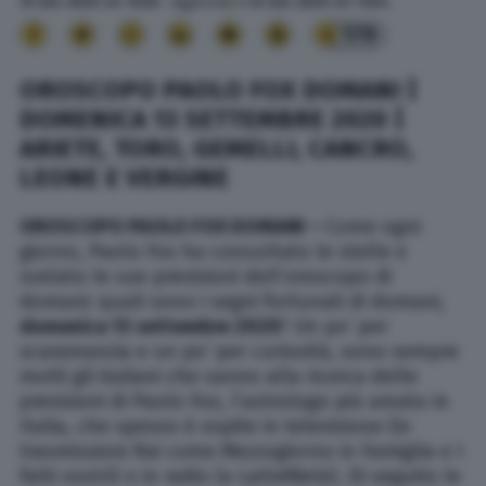
12 Set. 2020
alle
13:26
- Aggiornato il
12 Set. 2020
alle
13:54
179
OROSCOPO PAOLO FOX DOMANI |
DOMENICA 13 SETTEMBRE 2020 |
ARIETE, TORO, GEMELLI, CANCRO,
LEONE E VERGINE
OROSCOPO PAOLO FOX DOMANI –
Come ogni
giorno, Paolo Fox ha consultato le stelle e
svelato le sue previsioni dell’oroscopo di
domani: quali sono i segni fortunati di domani,
domenica 13 settembre
2020
? Un po’ per
scaramanzia e un po’ per curiosità, sono sempre
molti gli italiani che vanno alla ricerca delle
previsioni di Paolo Fox, l’astrologo più amato in
Italia, che spesso è ospite in televisione (in
trasmissioni Rai come Mezzogiorno in Famiglia e I
fatti vostri) o in radio (a LatteMiele). Di seguito le