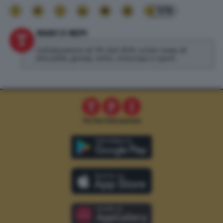
179
MARCO NEPI
Collaboratore di TPI dal 2019, scrivo news di
attualità, gossip, lotto, oroscopo e sport.