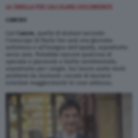
LA TABELLA PER CALCOLARE L’ASCENDENTE
CANCRO
Cari
Cancro
, quella di domani secondo
l’oroscopo di Paolo Fox sarà una giornata
sottotono e all’insegna dell’apatia, soprattutto
verso sera. Potrebbe nascere qualcosa di
speciale e piacevole a livello sentimentale,
soprattutto per i single. Sul lavoro avete molti
problemi da risolvere: cercate di lasciarvi
scivolare maggiormente le cose addosso.