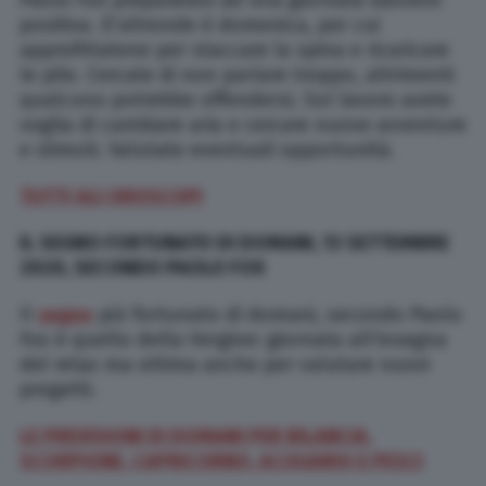
Paolo Fox preparatevi ad una giornata davvero
positiva. D’altronde è domenica, per cui
approfittatene per staccare la spina e ricaricare
le pile. Cercate di non parlare troppo, altrimenti
qualcuno potrebbe offendersi. Sul lavoro avete
voglia di cambiare aria e cercare nuove avventure
e stimoli. Valutate eventuali opportunità.
TUTTI GLI OROSCOPI
IL SEGNO FORTUNATO DI DOMANI, 13 SETTEMBRE
2020, SECONDO PAOLO FOX
Il
segno
più fortunato di domani, secondo Paolo
Fox è quello della Vergine: giornata all’insegna
del relax ma ottima anche per valutare nuovi
progetti.
LE PREVISIONI DI DOMANI PER BILANCIA,
SCORPIONE, CAPRICORNO, ACQUARIO E PESCI