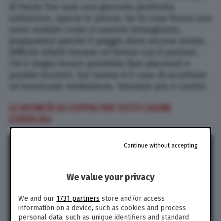
di Paolo Fox sarà una giornata piuttosto
sottotono, specie in amore. Se le cose finora non
sono andate come vi sareste immaginato,
preparatevi perché il peggio deve ancora venire.
Difficile infatti trovare un’intesa con il partner.
Chi è single invece potrebbe fare piacevoli e
positivi incontri. Sul lavoro è il caso di accettare
un’eventuale mediazione. Valutate pro e contro.
LE AFFINITÀ DI COPPIA PER TUTTI I SEGNI
ZODIACALI
Continue without accepting
We value your privacy
We and our
1731 partners
store and/or access
information on a device, such as cookies and process
personal data, such as unique identifiers and standard