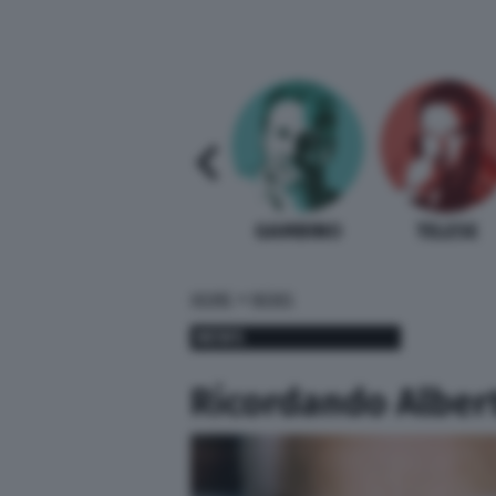
SABELLI FIORETTI
GUIDA BARDI
GAMBINO
TELESE
»
HOME
NEWS
NEWS
Ricordando Alber