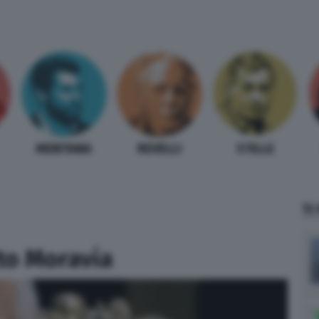
MENTANA
REVELLI
STILLE
TI
to Moravia