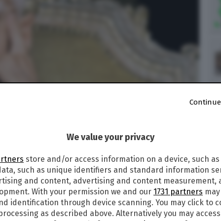
Continue
We value your privacy
de Gli indifferenti
artners
store and/or access information on a device, such as
ata, such as unique identifiers and standard information sen
rtising and content, advertising and content measurement,
lopment. With your permission we and our
1731 partners
may 
017
alle
15:38
nd identification through device scanning. You may click to 
4
 processing as described above. Alternatively you may acces