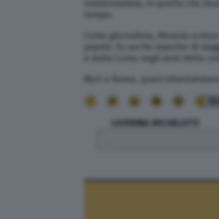
esistenzialista, in quella che ris
tempo.
Come giornalista, Moravia scriss
popolo
. Fu anche reporter di via
e dalla Corea negli anni della co
Morì a Roma, quasi ottantatreenn
35
CATERINA MICHELOTTI
.