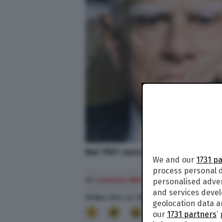
Nel 1907 nasceva a Roma l'autore 
We and our
1731 p
process personal d
di
Caterina Michelotti
personalised adve
and services deve
28 Nov. 2014
alle
13:04
- Aggiornato il
26 Set. 2
geolocation data a
35
our
1731 partners
’