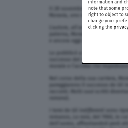
information and ch
Il 28 novembre 1907 nasceva lo s
note that some pro
right to object to 
Moravia, uno dei romanzieri più 
change your prefer
L’autore, all’anagrafe Alberto P
clicking the
privacy
paterna, Moravia. Si fece conosc
e ancora oggi uno delle opere it
Lo pubblicò a sue spese quando a
successo del romanzo fu la sua ca
morale e l’accidia che impedivano
Nel corso della sua carriera, Mo
pareggiarono il successo de
Gli i
racconti
. Molti suoi scritti divent
romana
).
I temi de
Gli indifferenti
sono ripr
romanzo,
La noia
, del 1960, in cu
dell’uomo, affrontandoli però at