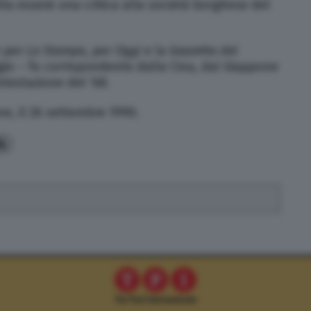
ulta essere una critica alla società borghese del
e per
La Stampa
, per
Oggi
e la
Gazzetta del
ggio – fu corrispondente dalla Cina, dal Giappone
ntestazione del ’68.
e, il 26 settembre 1990.
4