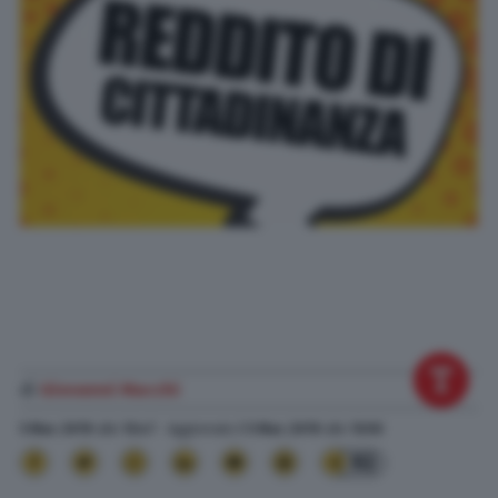
di
Giovanni Macchi
5 Mar. 2019
alle
13:47
- Aggiornato il
5 Mar. 2019
alle
13:50
92