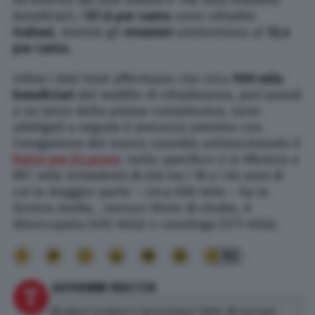
beneficiari, l’
87,6 per cento
sono cittadini
italiani
, mentre gli
stranieri
ammontano al
12,4
per cento
.
Infine i dati Istat affermano che circa
900 mila
beneficiari
del reddito di cittadinanza, pari quindi
a un terzo della platea complessiva, sono
obbligati a seguire il percorso previsto con
l’erogazione del nuovo sussidio sottoscrivendo il
Patto per il Lavoro
: nello specifico ci si riferisce a
897 mila richiedenti di età tra i 18 e i 64 anni di
cui la maggior parte – circa 600 mila – ha la
licenza media , nessun titolo di studio, è
disoccupata (492 mila) o casalinga (373 mila).
92
GIOVANNI MACCHI
Mi piace scrivere e raccontare i fatti. Mi occupo