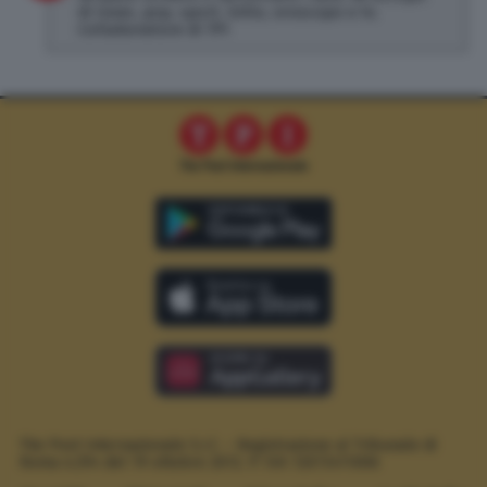
di news, pop, sport, lotto, oroscopo e tv.
Collaboratore di TPI
The Post Internazionale S.r.l. – Registrazione al Tribunale di
Roma n.294 del 19 ottobre 2012.
P. IVA 12073411006