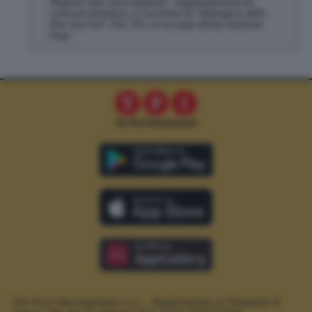
Maison des Journalistes”. Appassionata di
cultura islamica, è l’autrice di “Dialogue with
the Qur’an”. Per TPI, si occupa della sezione
Pop.
The Post Internazionale S.r.l. – Registrazione al Tribunale di