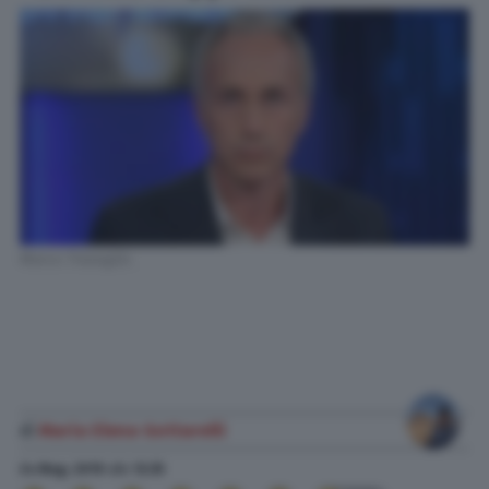
Marco Travaglio
di
Maria Elena Gottarelli
24 Mag. 2019
alle
12:35