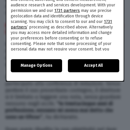
audience research and services development. With your
diretto da Travaglio di essere sempre di più un
permission we and our
1731 partners
may use precise
megafono del Movimento Cinque Stelle.
geolocation data and identification through device
scanning. You may click to consent to our and our
1731
Nuova bordata della Gruber a Salvini in diretta tv:
partners
’ processing as described above. Alternatively
la giornalista bacchetta (ancora) il vicepremier
you may access more detailed information and change
your preferences before consenting or to refuse
consenting. Please note that some processing of your
Pare che diversi giornalisti non politicamente
personal data may not require your consent, but you
schierati del
Fatto
abbiano riscontrato serie
have a right to object to such processing. Your
difficoltà nel garantire un’informazione obiettiva
preferences will apply to this website only. You can
e non schierata.
Manage Options
Accept All
change your preferences or withdraw your consent at
any time by returning to this site and clicking the
privacy
Giovedì 23 maggio mattina, Marco Travaglio ha
policy
button at the bottom of the webpage.
partecipato alla conferenza di redazione. Senza
perdere il suo proverbiale contegno, il direttore
si è limitato a leggere una nota, senza guardare
nessuno negli occhi.
“In trentacinque anni di
professione, nessuno mi aveva mai detto che
sono un tifoso”
, ha dichiarato.
Dopo avere ribadito la sua obiettività nel dare