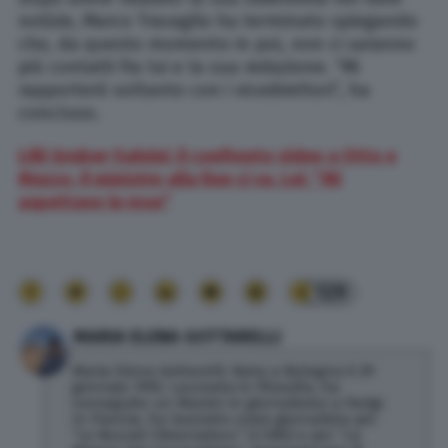
notizie, Marco Travaglio ha terminato spiegando
che, da questo momento in poi, non ci saranno
più contatti fra lui e la sua redazione. “Mi
rapporterò soltanto con i vicedirettori”, ha
concluso.
Lilli Gruber-Salvini: il confronto video a Otto e
Mezzo. Il ministro alla fine ci va. Lei: “Mi
aspettavo le rose”
129
MARIA ELENA GOTTARELLI
Maria Elena Gottarelli. Nata a Bologna il 29
gennaio 1992. Laureata in Filosofia, ha
conseguito un Master in giornalismo a Parigi.
In Francia, ha lavorato come giornalista per
“Le Nouvel Observateur” (L’OBS) e per “La