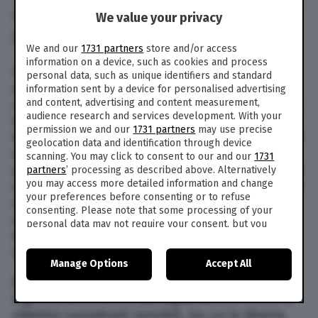
We value your privacy
1 Gen. 2017
alle
12:00
353
We and our
1731 partners
store and/or access
information on a device, such as cookies and process
Intorno alle 5.30 del mattino un ordigno è
personal data, such as unique identifiers and standard
esploso di fronte alla libreria Il Bargello,
information sent by a device for personalised advertising
and content, advertising and content measurement,
considerata vicina al gruppo politico CasaPound,
audience research and services development. With your
in Via Leonardo da Vinci, a Firenze.
permission we and our
1731 partners
may use precise
Nell’esplosione è rimasto ferito un artificiere che
geolocation data and identification through device
era appena arrivato per analizzare l’ordigno da
scanning. You may click to consent to our and our
1731
poco rinvenuto: l’uomo non ha fatto a tempo ad
partners
’ processing as described above. Alternatively
you may access more detailed information and change
accorgersi che esso era collegato a un timer che
your preferences before consenting or to refuse
ne ha causato l’esplosione. L’artificiere si trova
consenting. Please note that some processing of your
adesso ricoverato presso l’ospedale di Careggi
personal data may not require your consent, but you
dove rischia di perdere un occhio e con danni
have a right to object to such processing. Your
seri a una mano.
preferences will apply to this website only. You can
Manage Options
Accept All
change your preferences or withdraw your consent at
any time by returning to this site and clicking the
privacy
il pacco sospetto era stato individuato dalla
policy
button at the bottom of the webpage.
Digos durante alcuni pattugliamenti di fronte a
obiettivi considerati sensibili, tra cui la libreria.