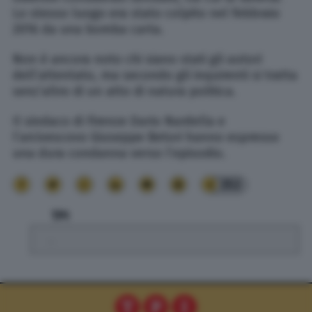
Lo stesso luogo era stato colpito nel febbraio
2016 da una bomba carta.
Non è ancora noto chi siano stati gli autori
dell’attentato, ma secondo gli inquirenti si tratta
senz’altro di un atto di natura politica.
Il sindaco di Firenze Dario Nardella e
l’arcivescovo Giuseppe Betori hanno espresso
una dura condanna verso l’episodio.
353
TPI
.