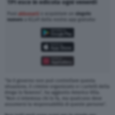
TPI esce in edicola ogni venerdì
Puoi
abbonarti
o acquistare un
singolo
numero
a €2,49 dalla nostra app gratuita:
“Se il governo non può controllare questa
situazione, il crimine organizzato e i cartelli della
droga lo faranno”, ha aggiunto America Villa.
“Non ci interessa chi lo fa, ma qualcuno deve
assumersi la responsabilità di queste persone”.