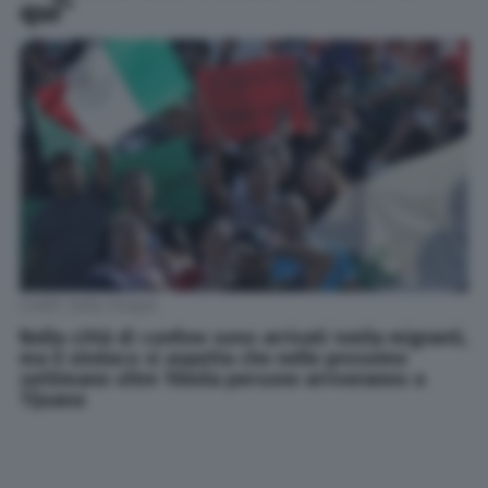
qui”
Credit: Getty Images
Nella città di confine sono arrivati 4mila migranti,
ma il sindaco si aspetta che nelle prossime
settimane oltre 10mila persone arriveranno a
Tijuana