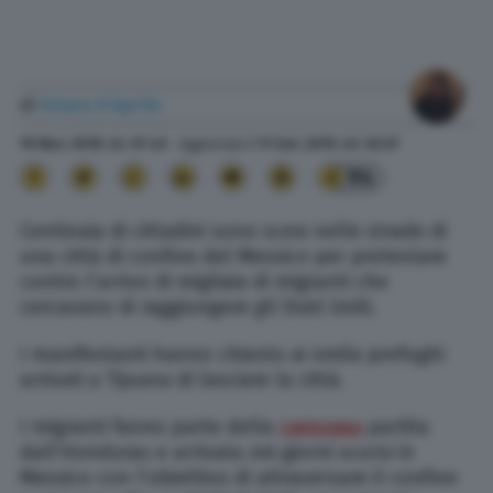
di
Futura D'Aprile
19 Nov. 2018
alle
07:45
- Aggiornato il
11 Set. 2019
alle
02:37
94
Centinaia di cittadini sono scesi nelle strade di
una città di confine del Messico per protestare
contro l’arrivo di migliaia di migranti che
cercavano di raggiungere gli Stati Uniti.
I manifestanti hanno chiesto ai 4mila profughi
arrivati a Tijuana di lasciare la città.
I migranti fanno parte della
carovana
partita
dall’Honduras e arrivata nei giorni scorsi in
Messico con l’obiettivo di attraversare il confine