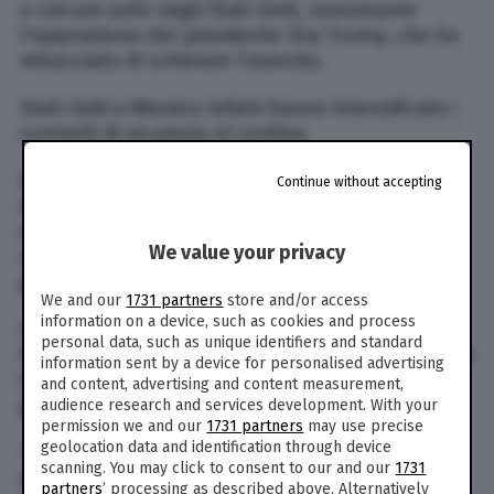
e cercare asilo negli Stati Uniti, nonostante
l’opposizione del presidente Usa Trump, che ha
minacciato di schierare l’esercito.
Stati Uniti e Messico infatti hanno intensificato i
controlli di sicurezza al confine.
Il sindaco di Tijuana, Juan Manuel Gastelum, ha
Continue without accepting
detto che si aspetta che nelle prossime
settimane oltre 10mila persone arriveranno in
We value your privacy
città e ha ammesso di non essere pronto a
gestire una simile “ondata”.
We and our
1731 partners
store and/or access
information on a device, such as cookies and process
I centri di accoglienza della città stanno già
personal data, such as unique identifiers and standard
facendo fatica ad accogliere tutti i migranti che si
information sent by a device for personalised advertising
trovano già in città e hanno chiesto aiuto al
and content, advertising and content measurement,
governo.
audience research and services development. With your
permission we and our
1731 partners
may use precise
geolocation data and identification through device
“Il sindaco di Tijuana, in Messico, ha appena
scanning. You may click to consent to our and our
1731
dichiarato che la città non è pronta a gestire
partners
’ processing as described above. Alternatively