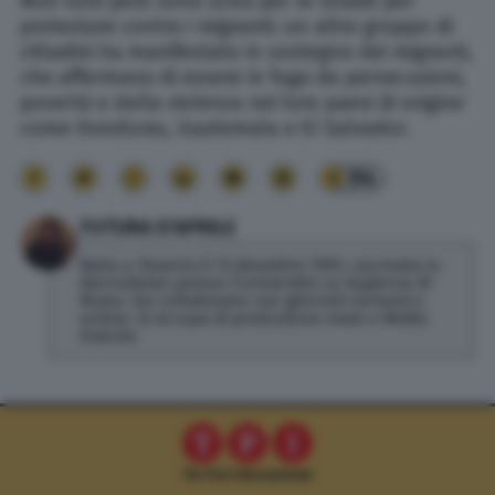
Non tutti però sono scesi per le strade per
protestare contro i migranti: un altro gruppo di
cittadini ha manifestato in sostegno dei migranti,
che affermano di essere in fuga da persecuzioni,
povertà e dalla violenza nei loro paesi di origine
come Honduras, Guatemala e El Salvador.
94
FUTURA D'APRILE
Nata a Taranto il 13 dicembre 1993. Laureata in
Giornalismo presso l'università La Sapienza di
Roma. Ha collaborato con giornali cartacei e
online. Si occupa di produzione news e Medio
Oriente.