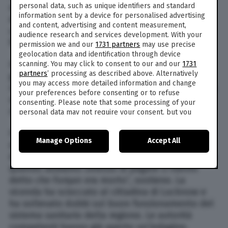
personal data, such as unique identifiers and standard
morto, lo abbiamo portato subito all’ospedale
information sent by a device for personalised advertising
di Ram Manohar Lohia e i dottori ci hanno
and content, advertising and content measurement,
confermato che era ancora vivo”, dichiara il
audience research and services development. With your
fratello maggiore Mohammed Irfan.
permission we and our
1731 partners
may use precise
geolocation data and identification through device
Il ragazzo era stato trasportato in clinica il 21
scanning. You may click to consent to our and our
1731
partners
’ processing as described above. Alternatively
giugno a seguito di un incidente e da allora era
you may access more detailed information and change
rimasto senza coscienza. Si stava per svolgere la
your preferences before consenting or to refuse
sepoltura ma all’improvviso il ragazzo si è
consenting. Please note that some processing of your
risvegliato tra lo stupore dei presenti.
personal data may not require your consent, but you
have a right to object to such processing. Your
preferences will apply to this website only. You can
Il fratello Mohammed dubita della buona fede
Manage Options
Accept All
change your preferences or withdraw your consent at
della clinica: “La nostra famiglia è sotto shock.
any time by returning to this site and clicking the
privacy
Avevamo già versato 8,9mila euro alla clinica ma
policy
button at the bottom of the webpage.
quando abbiamo smesso di pagare ci hanno
detto che Furqan era morto”, sostiene. La
vicenda ha scioccato al cittadina di Lucknow e
ha sollevato dubbi sul buon funzionamento del
sistema sanitario della regione. Le autorità
competenti hanno già aperto un’indagine.