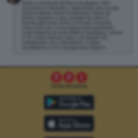
Nata in provincia di Pisa il 26 giugno 1991.
Laureata in Filosofia e diplomata alla scuola
di Giornalismo della Fondazione Basso di
Roma. Assieme a due colleghi ha vinto il
Premio Morrione 2018 e il Premio Colombe
d'Oro 2019 con un’inchiesta internazionale
sulla fabbrica di armi RWM in Sardegna. Lavora
a TPI nella sezione news e inchieste. Ha
collaborato con il Manifesto, il Fatto
Quotidiano e con il programma Report.