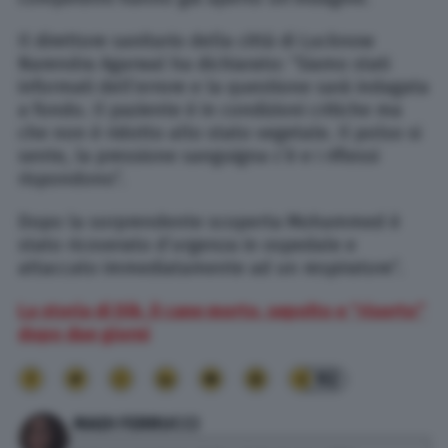
Il direttore sanitario della città di Lucknow
Narendra Agarwal ha dichiarato: “Siamo stati
informati dell’errore e la questione sarà indagata
a fondo. Il paziente è in condizioni critiche ma
che non è ridotto allo stato vegetale. Il polso si
sente, la pressione sanguigna c’è e i riflessi
rispondono”.
Dopo la sorprendente scoperta Mohammed è
stato ricoverato d’urgenza in ospedale e
attaccato immediatamente ad un respiratore”.
La storia di Dik, il cane morto, sepolto e “risorto”
dopo due giorni
92
MADI FERRUCCI