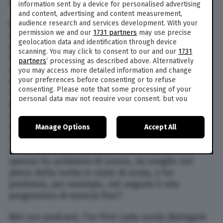
demoralizzante”.
information sent by a device for personalised advertising
and content, advertising and content measurement,
Michelle Obama ha proseguito spiegando la sua
audience research and services development. With your
permission we and our
1731 partners
may use precise
condizione: “È estenuante, svegliarsi e
geolocation data and identification through device
apprendere che un’altra persona nera è stata
scanning. You may click to consent to our and our
1731
disumanizzata, ferita, uccisa o accusata
partners
’ processing as described above. Alternatively
ingiustamente di qualcosa”, l’ex First Lady si
you may access more detailed information and change
riferisce al caso George Floyd, la cui morte ha
your preferences before consenting or to refuse
consenting. Please note that some processing of your
scatenato una serie di proteste in tutta America
personal data may not require your consent, but you
e non solo. Secondo Michelle, per uscire da
have a right to object to such processing. Your
questo stato di malessere è necessario creare
preferences will apply to this website only. You can
una routine, un programma ben definito da
Manage Options
Accept All
change your preferences or withdraw your consent at
any time by returning to this site and clicking the
privacy
seguire nel minimo dettaglio. “Cerco di
policy
button at the bottom of the webpage.
combattere questo stato con la routine ma
spesso ho problemi di sonno, mi sveglio nel
pieno della notte in stato di ansia, e ho
problemi, per esempio, nel seguire il mio
programma di esercizi fisici”.
Nel suo podcast, l’ex First Lady vuole dialogare