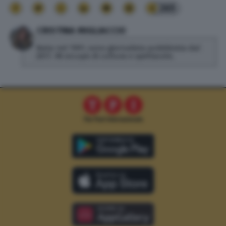
265
CRISTINA MIGLIACCIO
Nata nel 1991, sono giornalista pubblicista dal
2017. Mi occupo di cultura e spettacolo.