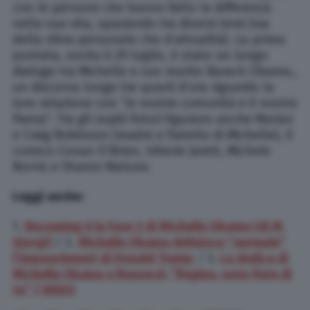
con le persone che hanno fatto la differenza
nella sua vita, spaziando tra diversi temi (sia
della sfera personale che d’attualità). La prima
puntata, uscita il 29 luglio, è stato un lungo
dialogo tra Michelle e suo marito Barack Obama.,
un discorso lungo tre quarti d’ora riguardo la
loro relazione con “le nostre comunità e il nostro
Paese”. Tra gli ospiti futuri figurano anche Marian
e Craig Robinson (madre e fratello di Michelle), il
comico Conan O’Brien, VAlerie Jarett, Michele
Norris e Sharon Malone.
Leggi anche:
1.
Becoming è la Fase 2 di Michelle Obama (di M.
Giorgi)
/ 2.
Michelle Obama definisce “surreale”
l’impeachment di Donald Trump
/ 3.
La dedica di
Michelle Obama a Beyoncè: “Regina, sono fiera di
te” | VIDEO