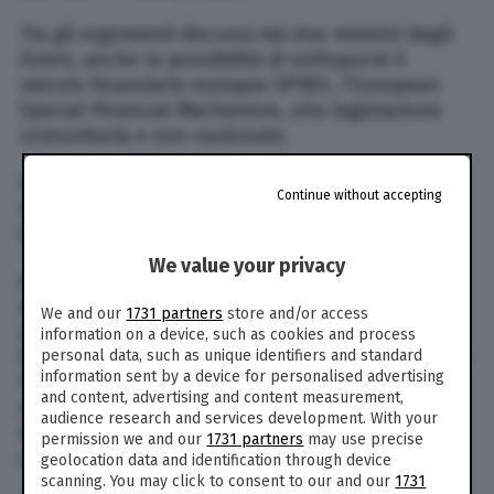
Tra gli argomenti discussi dai due ministri degli
Esteri, anche la possibilità di sottoporre il
veicolo finanziario europea SPIRO, l’European
Special Financial Mechanism, alla legislazione
comunitaria e non nazionale.
In questo modo il paese iraniano spera di
Continue without accepting
riuscire ad aggirare le sanzioni unilaterali
imposte a Teheran dagli Stati Uniti.
We value your privacy
A maggio del 2018 l’amministrazione Trump ha
abbandonato l’accordo sul nucleare firmato nel
We and our
1731 partners
store and/or access
2015 dall’allora presidente Obama e il 7 agosto
information on a device, such as cookies and process
ha introdotto la prima tranche di sanzioni contro
personal data, such as unique identifiers and standard
information sent by a device for personalised advertising
l’Iran, colpendo i settori del dollaro, dell’oro, di
and content, advertising and content measurement,
software per la gestione di processi industriali e
audience research and services development. With your
di diversi minerali come grafite, metalli grezzi e
permission we and our
1731 partners
may use precise
carbone.
geolocation data and identification through device
scanning. You may click to consent to our and our
1731