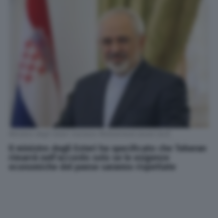
Ministro degli Esteri iraniano Mohammad Javad Zarif
Il ministro degli Esteri ha specificato che Teheran
rimarrà nell'accordo solo se le esigenze
economiche del paese saranno rispettate