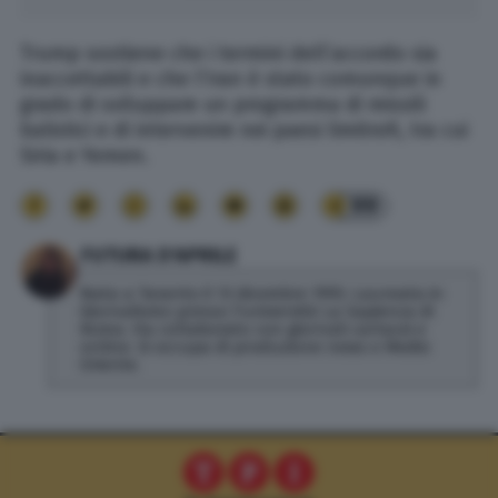
Trump sostiene che i termini dell’accordo sia
inaccettabili e che l’Iran è stato comunque in
grado di sviluppare un programma di missili
balistici e di intervenire nei paesi limitrofi, tra cui
Siria e Yemen.
99
FUTURA D'APRILE
Nata a Taranto il 13 dicembre 1993. Laureata in
Giornalismo presso l'università La Sapienza di
Roma. Ha collaborato con giornali cartacei e
online. Si occupa di produzione news e Medio
Oriente.