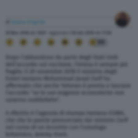
di
Futura D'Aprile
20 Nov. 2018
alle
13:01
- Aggiornato il
10 Set. 2019
alle
17:56
99
Dopo l’abbandono da parte degli Stati Uniti
dell’accordo sul nucleare, l’intesa è sempre più
fragile: il 20 novembre 2018 il ministro degli
Esteri iraniano Mohammad Javad Zarif ha
affermato che anche Teheran è pronta a lasciare
l’accordo “se le sue esigenze economiche non
saranno soddisfatte”.
A riferirlo è l’agenzia di stampa iraniana ICANA,
che cita le parole pronunciate dal ministro Zarif
nel corso di un incontro con l’omologo
britannico, Jeremy Hunt.