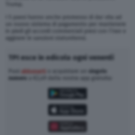
Trump.
I 5 paesi hanno anche promesso di dar vita ad
un nuovo sistema di pagamento per mantenere
in piedi gli accordi commerciali presi con l’Iran e
aggirare le sanzioni statunitensi.
TPI esce in edicola ogni venerdì
Puoi
abbonarti
o acquistare un
singolo
numero
a €2,49 dalla nostra app gratuita: