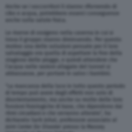
Anche se i soccorritori li stanno rifornendo di
cibo e acqua, potrebbero esserci conseguenze
anche sulla salute fisica.
Le riserve di ossigeno nella caverna in cui si
trova il gruppo stanno diminuendo. Per questo
motivo una delle soluzioni pensate per il loro
salvataggio era quella di aspettare la fine della
stagione delle piogge, e quindi attendere che
l’acqua nelle sezioni allagate del tunnel si
abbassasse, per portare in salvo i bambini.
“La mancanza della luce in tutto questo periodo
di tempo può avere degli effetti non solo di
disorientamento, ma anche su molte delle loro
funzioni fisiologiche di base, che dipendono dai
ritmi circadiani e che verranno alterate”, ha
dichiarato Sarb Johal, professore associato al
Joint Center for Disaster
presso la Massey