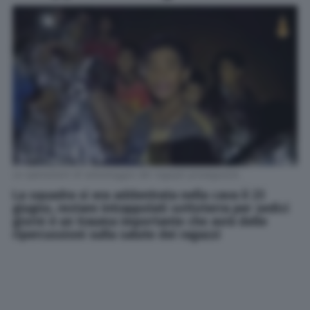
Le operazioni di salvataggio dei ragazzi proseguono
La squadra si era addentrata nella cava il 23
giugno, restare intrappolati sottoterra per sedici
giorni è un trauma importante che avrà delle
ripercussioni sulla salute dei ragazzi