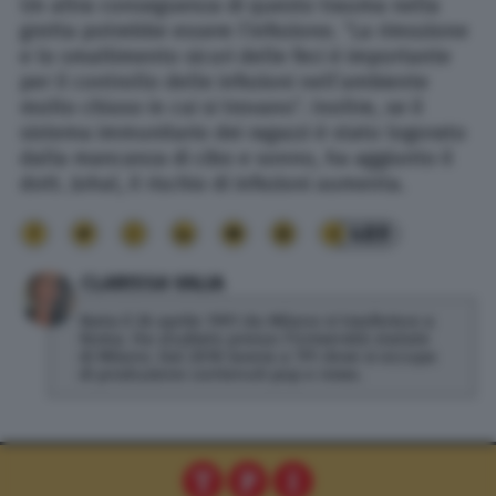
Un altra conseguenza di questo trauma nella
grotta potrebbe essere l’infezione. “La rimozione
e lo smaltimento sicuri delle feci è importante
per il controllo delle infezioni nell’ambiente
molto chiuso in cui si trovano”. Inoltre, se il
sistema immunitario dei ragazzi è stato logorato
dalla mancanza di cibo e sonno, ha aggiunto il
dott. Johal, il rischio di infezioni aumenta.
489
CLARISSA VALIA
Nata il 26 aprile 1991 da Milano si trasferisce a
Roma. Ha studiato presso l'Università statale
di Milano. Dal 2018 lavora a TPI dove si occupa
di produzione contenuti pop e news.