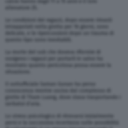
calcio hanno dagli 11 a 15 anni e il loro
allenatore 25.
Le condizioni dei ragazzi, dopo essere rimasti
intrappolati nella grotta per 16 giorni, sono
delicate, e le ripercussioni dopo un trauma di
questo tipo sono inevitabili.
La morte del sub che doveva rifornire di
ossigeno i ragazzi per portarli in salvo ha
mostrato quanto pericolosa possa essere la
situazione.
Il sottufficiale Saman Gunan ha perso
conoscenza mentre usciva dal complesso di
grotte di Tham Luang, dove stava trasportando i
serbatoi d’aria.
Lo stress psicologico di ritrovarsi inizialmente
persi e la successiva incertezza sulle possibilità