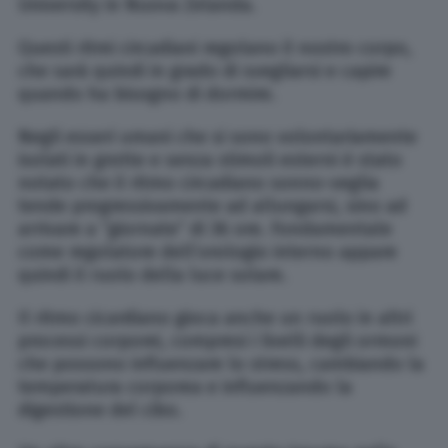
University in Nuova Zelanda.
Questi ritmi circadiani regolano il nostro corpo,
che sarà quindi in grado di svegliarsi e capire
quando ha bisogno di dormire.
Negli esseri umani che si sono volontariamente
isolati in grotte e senza stimoli esterni è stato
notato che il ritmo circadiano sonno-veglia
tende progressivamente ad allungarsi, sino ad
arrivare a “giornate” di 36 ore. Fondamentale
come regolatore dell’orologio interno appare
quindi il ruolo della luce solare.
Il ritmo cicardiano gioca anche un ruolo in altri
processi corporei, compresi i livelli degli ormoni
che possono influenzare lo stress, cambiando la
temperatura corporea e influenzando la
digestione del cibo.