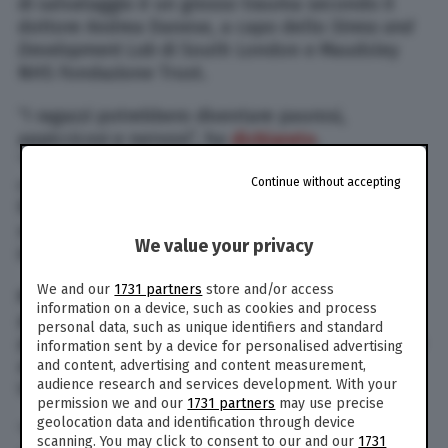
di salvataggio è un grosso trauma secondo il
dottore Andrea Danese, a capo dello
Stress and
Development Lab
di South London e Maudsley
NHS Fondazione Trust.
“I ragazzi potrebbero diventare paurosi,
appiccicosi e nervosi”, ha
dichiarato
.
“Probabilmente vivranno in uno stato di
costante paura; diventeranno molto lunatici o
Continue without accepting
facilmente irritabili o, al contrario, potrebbero
sviluppare un atteggiamento distaccato o
We value your privacy
insensibile”.
We and our
1731 partners
store and/or access
Mentre la maggior parte di queste ripercussioni
information on a device, such as cookies and process
psicologiche sarà temporanea e alleviata entro
personal data, such as unique identifiers and standard
poche settimane dal salvataggio, il dott. Danese
information sent by a device for personalised advertising
avverte che in alcuni bambini l’esperienza
and content, advertising and content measurement,
audience research and services development. With your
traumatica potrebbe avere un effetto duraturo.
permission we and our
1731 partners
may use precise
geolocation data and identification through device
“Possiamo aspettarci che un numero
scanning. You may click to consent to our and our
1731