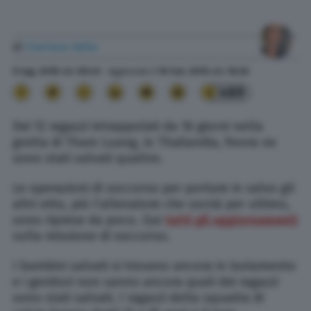
di
Clarissa Valia
9 Lug. 2018
alle
09:45
- Aggiornato il
10 Set. 2019
alle
16:26
489
Dei 12 ragazzi intrappolati da 16 giorni nella
grotta di Tham Luang, in Thailandia, finora ne
sono stati salvati quattro.
Le operazioni di soccorso per portare in salvo gli
altri otto, più l’allenatore che uscirà per ultimo,
sono riprese da poco. Qui
tutti gli aggiornamenti
sulla missione di soccorso.
I bambini salvati si trovano ancora in isolamento
e i genitori non sanno ancora quali dei ragazzi
sono stati salvati. I ragazzi della squadra di