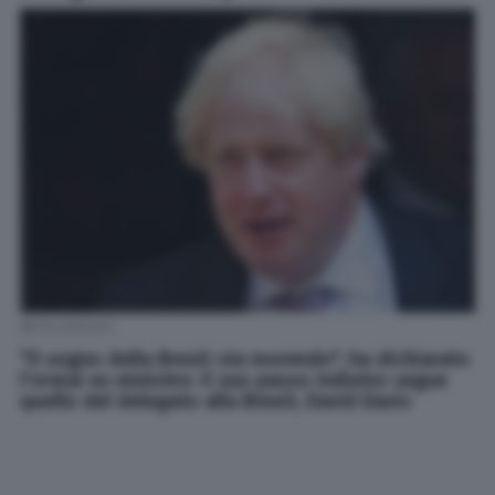
Boris Johnson
"Il sogno della Brexit sta morendo", ha dichiarato
l'ormai ex ministro: il suo passo indietro segue
quello del delegato alla Brexit, David Davis