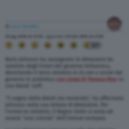
di
Luca Serafini
10 Lug. 2018
alle
07:53
- Aggiornato il
10 Set. 2019
alle
21:33
321
Boris Johnson ha rassegnato le dimissioni da
ministro degli Esteri del governo britannico,
diventando il terzo ministro in 24 ore a uscire dal
governo in polemica
con i piani di Theresa May
su
una Brexit ‘soft’.
“Il sogno della Brexit sta morendo”, ha affermato
Johnson nella sua lettera di dimissioni. Per
l’ormai ex ministro, il Regno Unito si avvia ad
essere “una colonia” dell’Unione europea.