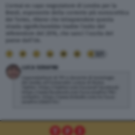
L’ormai ex capo negoziatore di Londra per la
Brexit, esponente della corrente più euroscettica
dei Tories, ritiene che intraprendere questa
strada significherebbe tradire l’esito del
referendum del 2016, che sancì l’uscita del
paese dall’Ue.
321
LUCA SERAFINI
Caporedattore di TPI e docente di Sociologia
dei media all'Università Lumsa di Roma.
Twitter: https://twitter.com/lucseraf Facebook:
https://www.facebook.com/luca.serafini.796/
LinkedIn: https://www.linkedin.com/in/luca-
serafini-23bb3734/