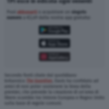
TPI esce in edicola ogni venerdì
Puoi
abbonarti
o acquistare un
singolo
numero
a €2,49 dalla nostra app gratuita:
Secondo fonti citate dal quotidiano
britannico
The Guardian
, Davis ha confidato ad
amici di non poter sostenere la linea della
premier, che prevede la creazione di un’area di
libero scambio tra Unione Europea e Regno Unito
sulla base di regole comuni.