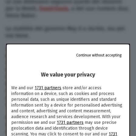
Le sue dimissioni seguono quelle del ministro
per la Brexit,
David Davis
, e del suo numero due,
Steve Baker.
La stabilità del governo May è a rischio, ma per
ora tiene.
La premier ha accettato il passo indietro di
Johnson al termine di un incontro con altri
Continue without accepting
membri del partito conservatore. Un portavoce
di Downing Street ha detto: “Questo pomeriggio,
We value your privacy
il primo ministro ha accettato le dimissioni di
Boris Johnson come segretario agli affari esteri.
We and our
1731 partners
store and/or access
La sua sostituzione sarà annunciata a breve. Il
information on a device, such as cookies and process
primo ministro ringrazia Boris per il suo lavoro
personal data, such as unique identifiers and standard
svolto”.
information sent by a device for personalised advertising
and content, advertising and content measurement,
audience research and services development. With your
Per la carica di nuovo ministro degli Esteri è
permission we and our
1731 partners
may use precise
stato nominato Jeremy Hunt, finora ministro
geolocation data and identification through device
della Sanità.
scanning. You may click to consent to our and our
1731