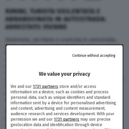
RIMINI, TURISTA VIOLENTATA E
ABBANDONATA IN AUTOSTRADA:
ARRESTATO 35ENNE
Violentata, picchiata e scaricata in autostrada.
Dopo quasi tre mesi di indagini è stato arrestato
il presunto autore della violenza che si era
Continue without accepting
consumata tra Rimini e Pesaro lo scorso primo
maggio. La vittima, una ragazza pugliese di 20
anni, aveva accettato un passaggio da un uomo
We value your privacy
conosciuto alla Festa dei lavoratori di Rimini, che
le avrebbe offerto cocaina per poi costringerla
We and our
1731 partners
store and/or access
information on a device, such as cookies and process
ad avere rapporti sessuali, prima di scaricarla
personal data, such as unique identifiers and standard
sull’A14.
information sent by a device for personalised advertising
and content, advertising and content measurement,
Il 35enne è stato identificato dopo mesi di
audience research and services development. With your
indagini, grazie al racconto della giovane e le
permission we and our
1731 partners
may use precise
immagini delle telecamere. Si tratta di un
geolocation data and identification through device