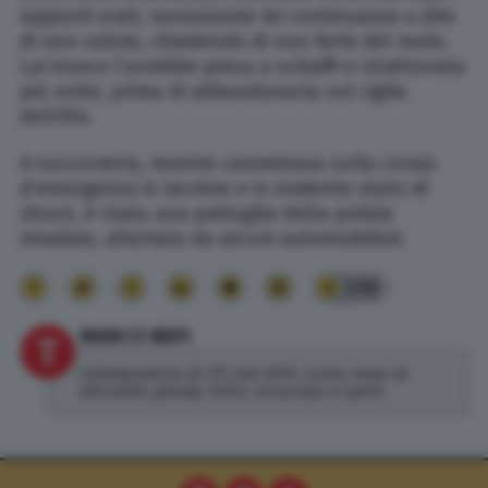
rapporti orali, nonostante lei continuasse a dire
di non volere, chiedendo di non farle del male.
Lui invece l’avrebbe presa a schiaffi e strattonata
più volte, prima di abbandonarla sul ciglio
dell’A14.
A soccorrerla, mentre camminava sulla corsia
d’emergenza in lacrime e in evidente stato di
shock, è stata una pattuglia della polizia
stradale, allertata da alcuni automobilisti.
230
MARCO NEPI
Collaboratore di TPI dal 2019, scrivo news di
attualità, gossip, lotto, oroscopo e sport.