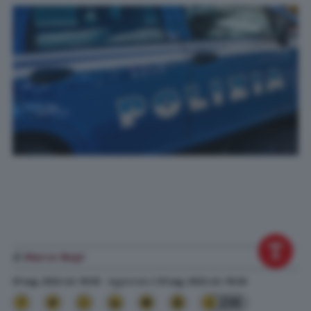
di
Marco Nepi
31 Lug. 2023
alle
10:55
- Aggiornato il
31 Lug. 2023
alle
19:26
230