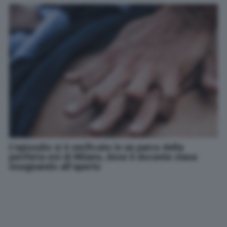
L'episodio si è verificato in un parco della
periferia est di Milano, dove il docente stava
insegnando all'aperto