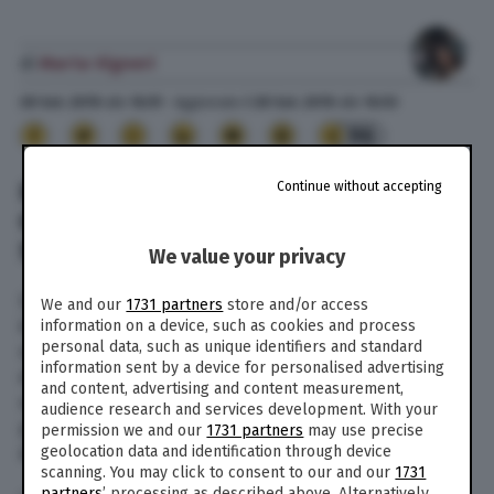
di
Marta Vigneri
28 Set. 2019
alle
16:51
- Aggiornato il
28 Set. 2019
alle
16:53
96
IL PROFESSORE HA UN INFARTO IN
Continue without accepting
CLASSE, I SUOI STUDENTI LO
SALVANO
We value your privacy
Un professore di 31 anni è stato colto da un
We and our
1731 partners
store and/or access
infarto in classe, mentre faceva lezione, e i suoi
information on a device, such as cookies and process
personal data, such as unique identifiers and standard
studenti lo hanno salvato. Sarebbe stata una
information sent by a device for personalised advertising
delle sue giovani alunne a prendere in mano la
and content, advertising and content measurement,
situazione e salvare il docente, eseguendo le
audience research and services development. With your
procedure di rianimazione guidata al telefono
permission we and our
1731 partners
may use precise
dalla centrale operativa.
geolocation data and identification through device
scanning. You may click to consent to our and our
1731
partners
’ processing as described above. Alternatively