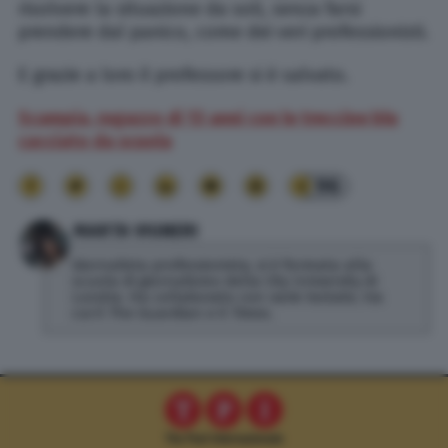
risolvere la situazione da soli, senza farsi
prendere dal panico, come dei veri professionisti.
E grazie a loro il professore si è salvato.
Scampia, ragazzo di 13 anni con le treccine blu
cacciato da scuola
96
MARTA VIGNERI
Giornalista professionista, si è formata alla
scuola di giornalismo della City University di
Londra. Ha collaborato con varie testate, tra
cui il The Guardian e il Times.