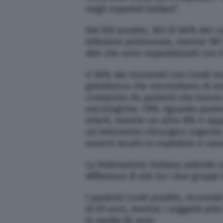
negli ospedali italiani”.
Dei 550 positivi, 363 (il 66% del
infezione polmonare, mentre 187 (
dire che sono ospedalizzati con il
Il 36% dei ricoverati con Covid m
gravidanza che necessitano di ass
composto da pazienti che hanno 
oncologiche, l’8% riguarda pazien
infarti, mentre un altro 8% è ra
un intervento chirurgico urgente.
essersi recato in ospedale a caus
La Federazione Italiana aziende sa
differenza di età tra i due gruppi 
I pazienti Covid positivi, ricovera
di 69 anni, mentre i soggetti priv
in media 56 anni.