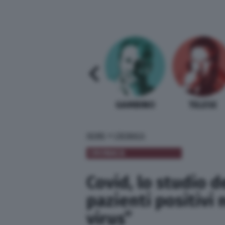
SABELLI FIORETTI
GUIDA BARDI
GAMBINO
TELESE
»
HOME
CRONACA
CRONACA
Covid, lo studio d
pazienti positivi 
virus”