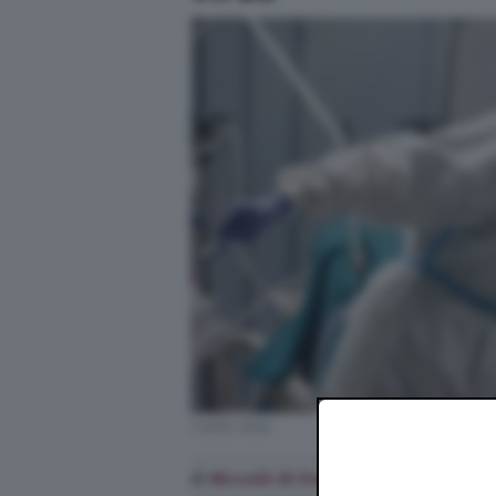
Credit: Ansa
di
Niccolò Di Francesco