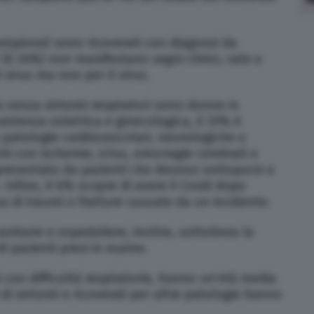
 campione) sono ricoverati con diagnosi da
il 34%) non manifestano segni clinici, vale a
 virus ma non per il virus.
a senza sintomi respiratori sono donne in
istenza ostetrica e ginecologica, il 33% è
patologie cardiovascolari, neurologiche o
ti con ischemie, ictus, emorragie cerebrali o
ppresentato da pazienti che devono sottoporsi a
 Infine, il 6% scopre di avere il Covid dopo
a di traumi o fratture causate da un incidente.
nitarie e ospedaliere, inoltre, sottolinea la
di pazienti presi in esame.
ti con difficoltà respiratorie, hanno un’età media
i di sintomi e ricoverati per altre patologie hanno