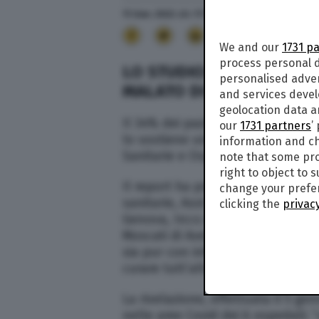
11 Gen. 2022
alle
17:11
57
We and our
1731 p
process personal d
LO STUDIO: “IL 34% DEI 
personalised adve
MALATO DI COVID”
and services deve
geolocation data a
Il 34% dei pazienti positivi ricove
our
1731 partners
’
lo sostiene uno studio realizzato
information and ch
Sanitarie e Ospedaliere.
note that some pro
right to object to 
Il report ha preso in esame i dati
change your prefer
sanitarie, Asst Spedali civili di B
clicking the
privacy
Genova, Irccs Aou di Bologna, Po
Moscati di Avellino e Policlinico 
sia pur con infezione accertata a
curare tutt’altro: traumi, infarti
La rivelazione, effettuata il 5 ge
nelle aree Covid dei 6 ospedali: 