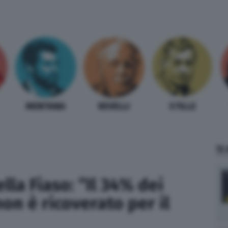
MENTANA
REVELLI
STILLE
TI
ella Fiaso: “Il 34% dei
non è ricoverato per il