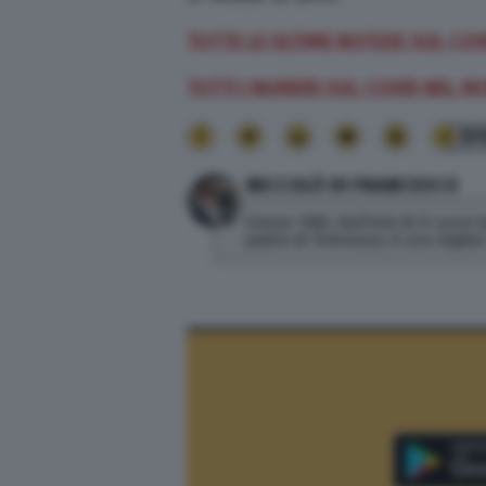
TUTTE LE ULTIME NOTIZIE SUL COV
TUTTI I NUMERI SUL COVID NEL 
57
NICCOLÒ DI FRANCESCO
Classe 1982, dall'età di 21 anni
padre di Tommaso, il suo miglior 