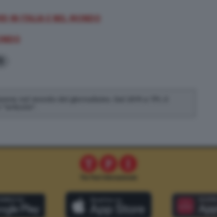
ID IN ITALIA E NEL MONDO
MONDO
0
 lavora nel mondo del giornalismo. Dal 2019 a TPI, è
"articolo".