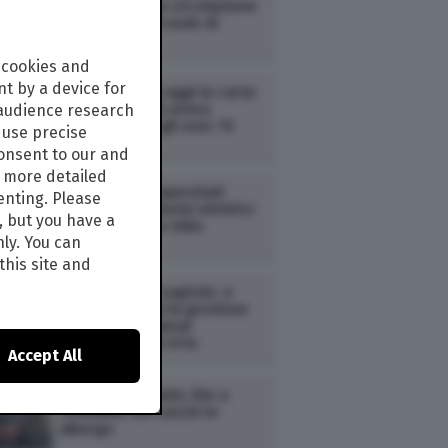
Pino: ripresa la circolazione
ferroviaria nel nodo di
Firenze
 cookies and
t by a device for
CRONACA /
Da oggi la carta
d’identità sarà senza
 audience research
scadenza per gli over 70
use precise
consent to our and
s more detailed
CRONACA /
Sequestrati
enting. Please
migliaia di motorini elettrici
, but you have a
venduti come e-bike
nly. You can
this site and
CRONACA /
Fs Logistix: a
Terminali Italia la gestione
del nuovo terminal
intermodale di Orte
Accept All
CRONACA /
Rimini, lite a
coltellate tra cuochi in
albergo