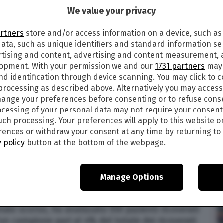
We value your privacy
0
artners
store and/or access information on a device, such as
ata, such as unique identifiers and standard information sen
PAZIENTI POSITIVI RICOVERATI NON È
rtising and content, advertising and content measurement,
lopment. With your permission we and our
1731 partners
may 
nd identification through device scanning. You may click to 
rati negli ospedali italiani non è malato di Covid:
 processing as described above. Alternatively you may acces
 dalla Fiaso, Federazione Italiana Aziende
ange your preferences before consenting or to refuse cons
cessing of your personal data may not require your consent
such processing. Your preferences will apply to this website o
 sui ricoveri di 6 grandi aziende ospedaliere e
ences or withdraw your consent at any time by returning to 
rescia, Irccs Ospedale Policlinico San Martino di
 policy
button at the bottom of the webpage.
liclinico Tor Vergata, Ospedale San Giuseppe
di Bari, da cui è emerso che “un paziente su tre
l virus Sars-CoV-2, viene ospedalizzato per
Manage Options
, emorragie, scompensi, tumori”.
nnaio scorso, ha analizzato 550 pazienti ricoverati
“un campione pari al 4% del totale dei ricoverati