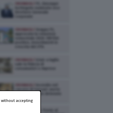
CRONACA /
FS, Giuseppe
Inchingolo nominato vice
Direttore Generale
Corporate
CRONACA /
Gruppo FS,
approvata la relazione
semestrale 2026: EBITDA
positivo, investimenti in
crescita del 21%
CRONACA /
Istat: a luglio
sale la fiducia di
consumatori e imprese
CRONACA /
Incendio nel
carcere di Sassari: morto
carbonizzato un detenuto
 without accepting
CRONACA /
RFI, Ponte al