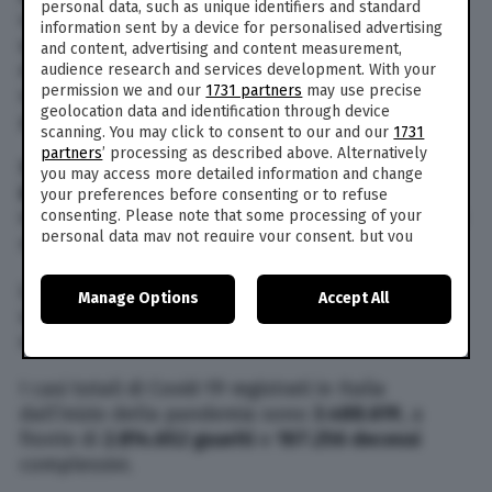
personal data, such as unique identifiers and standard
virus. È quanto emerge dal consueto bollettino
information sent by a device for personalised advertising
quotidiano sulla pandemia diffuso da Ministero
and content, advertising and content measurement,
della Salute e Protezione Civile. I dati si basano
audience research and services development. With your
permission we and our
1731 partners
may use precise
su
354.982 tamponi effettuati
. Il tasso di
geolocation data and identification through device
positività è al
6,7%
, a fronte del 6,8% di ieri.
scanning. You may click to consent to our and our
1731
partners
’ processing as described above. Alternatively
Nelle ultime 24 ore ci sono stati
288 nuovi
you may access more detailed information and change
ingressi in terapia intensiva
, mentre tra il saldo
your preferences before consenting or to refuse
consenting. Please note that some processing of your
tra ingressi e uscite è di
+8
. Sono
3.628
i pazienti
personal data may not require your consent, but you
ricoverati in rianimazione.
have a right to object to such processing. Your
preferences will apply to this website only. You can
Le persone attualmente ricoverate con sintomi
Manage Options
Accept All
change your preferences or withdraw your consent at
sono
28.472
(+48 rispetto a ieri), mentre
534.611
any time by returning to this site and clicking the
privacy
sono in isolamento domiciliare.
policy
button at the bottom of the webpage.
I casi totali di Covid-19 registrati in Italia
dall’inizio della pandemia sono
3.488.619
, a
fronte di
2.814.652 guariti
e
107.256 decessi
complessivi.