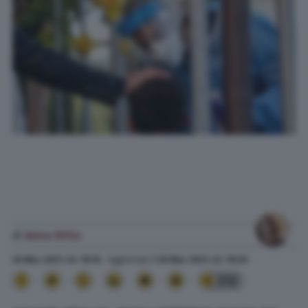
di
Anna Ditta
26 Mar. 2021
alle
18:15
- Aggiornato il
26 Mar. 2021
alle
18:20
232