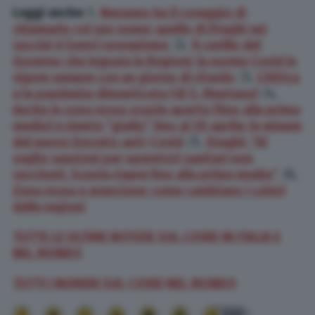
Leggi anche:
1.
Nessuno ha il coraggio di
chiamarlo col suo nome: quello di Draghi sui
vaccini è (vero) sovranismo
/2.
Il cavillo del
Governo che inguaia le Regioni: le norme Covid in
vigore sempre con un giorno di ritardo
/3.
L’Africa
e la pandemia dimenticata (di S. Mentana)
/4.
Anche in zona rossa scuole aperte (fino alla prima
media) e niente “giallo” fino al 30 aprile: le misure
del nuovo Decreto anti-Covid
/5.
Draghi: “Al
vaglio sanzioni per operatori sanitari non
vaccinati. Scuola riapre fino alla prima media”
/6.
Zona rossa e arancione: come cambiano i colori
delle regioni
TUTTE LE ULTIME NOTIZIE SUL COVID IN ITALIA E
NEL MONDO
TUTTI I NUMERI SUL COVID NEL MONDO