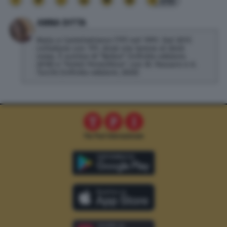
232
ANNA DITTA
Nata a Castelvetrano (TP) nel 1991. Dal 2013
collabora con TPI, dove ora lavora al desk
news. È autrice di "Belice" (Infinito edizioni,
2018) e "Hotel Penicillina", con M. Passaro e A.
Turchi (Infinito edizioni, 2020)