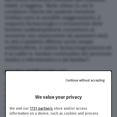
infatti, si leggeva: “Nelle ultime 24 ore le
condizioni cliniche del paziente Salvatore
Schillaci sono in sensibile peggioramento, il
supporto farmacologico e strumentale delle
funzioni cardiorespiratorie consentono al
momento una stazionarietà dei parametri vitali.
In atto il paziente effettua anche terapie
antidolorifiche, è sedato farmacologicamente ed
è accudito in maniera continuativa dal personale
medico e infermieristico e dai familiari”.
CHI ERA TOTÒ SCHILLACI
Continue without accepting
Salvatore Schillaci, detto Totò, era nato a
Palermo il 1º dicembre 1964. Cresciuto nel
quartiere popolare di San Giovanni Apostolo, ha
We value your privacy
iniziato a giocare nelle giovanili dell’AMAT
Palermo, squadra di quartiere che rappresentava
We and our
1731 partners
store and/or access
l’omonima azienda municipalizzata palermitana.
information on a device, such as cookies and process