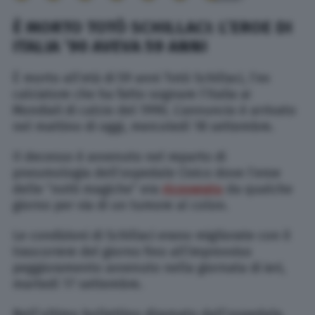
È MORTO TOTÒ SCHILLACI: L’EROE DI
ITALIA ’90 AVEVA 59 ANNI
È morto all’età di 59 anni Totò Schillaci, l’ex
calciatore che ha fatto sognare l’Italia ai
Mondiali di calcio del 1990. L’annuncio è arrivato
nel mattino di oggi, mercoledì 18 settembre.
Il decesso è avvenuto nel reparto di
pneumologia dell’ospedale Civico dove l’eroe
delle “notti magiche” era
ricoverato
da qualche
giorno per via di un tumore al colon.
Le condizioni di Schillaci erano migliorate con il
trascorrere del giorno fino all’improvviso
peggioramento avvenuto nella giornata di ieri,
martedì 17 settembre.
Nell’ultimo bollettino diramato dall’ospedale,