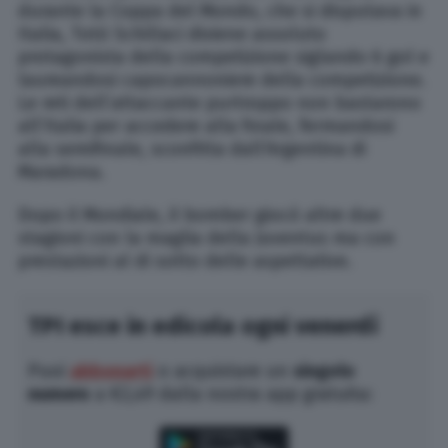
durante la Coppa del Mondo, che si disputava in
Italia, Totò Schillaci diviene assoluto
protagonista della competizione siglando 6 gol e
laureandosi capocannoniere della competizione.
Le reti dell’attaccante purtroppo non bastarono
all’Italia per accedere alla finale, fermandosi
alla semifinale, sconfitta dall’Argentina di
Maradona.
Dopo il Mondiale, il bomber giocò altre due
stagioni con la maglia della Juventus ma con
prestazioni al di sotto delle aspettative.
TPI esce in edicola ogni venerdì
Puoi
abbonarti
o acquistare un
singolo
numero
a €2,49 dalla nostra app gratuita: