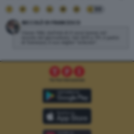
99
NICCOLÒ DI FRANCESCO
Classe 1982, dall'età di 21 anni lavora nel
mondo del giornalismo. Dal 2019 a TPI, è padre
di Tommaso, il suo miglior "articolo".