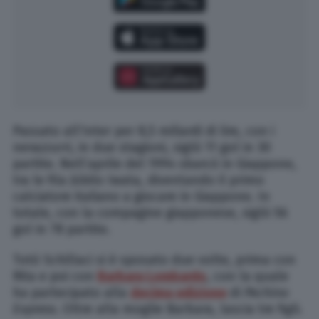
Passato all’Inter per 8,5 miliardi di lire, con i
nerazzurri, in due stagioni, siglò 11 gol in 30
partite. Nell’aprile del 1994 sbarcò in Giappone,
tra le fila Júbilo Iwata, diventando il primo
calciatore italiano a giocare in Giappone. In
totale, con la compagine giapponese, siglò 56
gol in 78 partite.
Totò Schillaci si è sposato due volte, prima con
Rita e poi con
Barbara Lombardo
, con la quale
ha partecipato alla
decima edizione
di
Pechino
Express
. Oltre alla moglie Barbara, lascia tre figli.