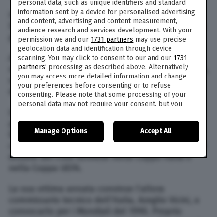
personal data, such as unique identifiers and standard
information sent by a device for personalised advertising
Ingaggiato dal Messina, che allora militava in
and content, advertising and content measurement,
Serie C2, Schillaci contribuisce con i suoi gol alla
audience research and services development. With your
promozione della compagine siciliana in Serie B.
permission we and our
1731 partners
may use precise
geolocation data and identification through device
Attaccante dotato di un grande fiuto per il gol,
scanning. You may click to consent to our and our
1731
partners
’ processing as described above. Alternatively
nel 1998-1999, sempre con la maglia del Messina,
you may access more detailed information and change
segna 23 gol e diviene, così, capocannoniere
your preferences before consenting or to refuse
della Serie B.
consenting. Please note that some processing of your
personal data may not require your consent, but you
L’anno seguente viene ingaggiato dalla Juventus
have a right to object to such processing. Your
preferences will apply to this website only. You can
per 6 miliardi di lire: nella sua prima stagione in
Manage Options
Accept All
change your preferences or withdraw your consent at
bianconero siglò 15 gol in 30 partite di
any time by returning to this site and clicking the
privacy
campionato, contribuendo in maniera decisiva al
policy
button at the bottom of the webpage.
double del club torinese nella Coppa Italia e
nella Coppa UEFA.
La sua ottima annata convinse l’allora
commissario tecnico dell’Italia, Azeglio Vicini, a
convocarlo per i Mondiali del 1990. Proprio