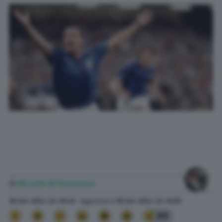
di
Niccolò Di Francesco
18 Set. 2024
alle
10:49
- Aggiornato il
18 Set. 2024
alle
10:50
99