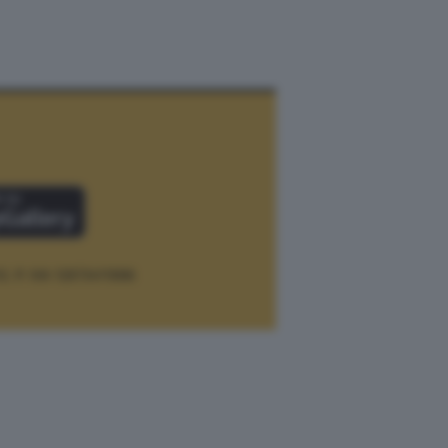
12.
P. IVA 12073411006