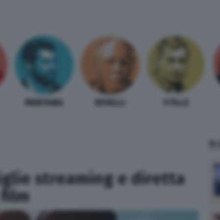
MENTANA
REVELLI
STILLE
TI
iglie streaming e diretta
 film