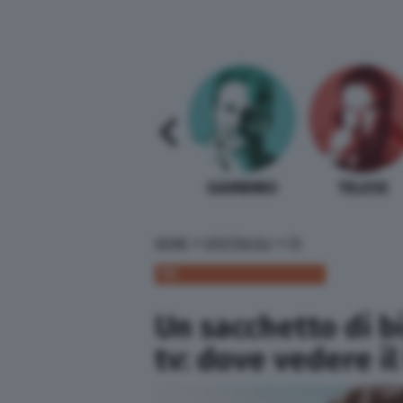
SABELLI FIORETTI
GUIDA BARDI
GAMBINO
TELESE
»
»
HOME
SPETTACOLI
TV
TV
Un sacchetto di b
tv: dove vedere il