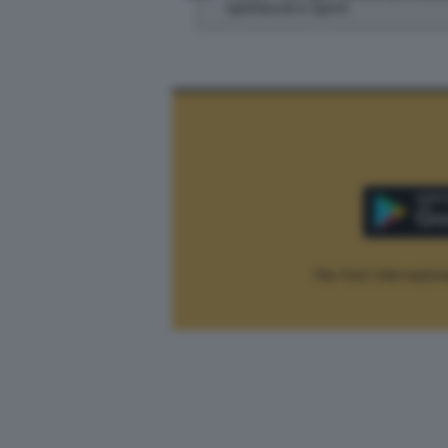
spettacoli e sport.
The Post Internaziona