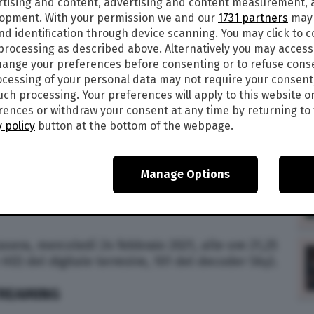
rtising and content, advertising and content measurement,
 STREAMING E DIRETTA TV: DOVE
lopment. With your permission we and our
1731 partners
may 
nd identification through device scanning. You may click to 
 processing as described above. Alternatively you may acces
ange your preferences before consenting or to refuse cons
n onda in prima visione questa sera – 24 febbraio
cessing of your personal data may not require your consent
atta di una pellicola drammatica del 2017 diretta
such processing. Your preferences will apply to this website o
nto del romanzo omonimo di Joseph Joffo del
ences or withdraw your consent at any time by returning to 
er la regia di Jacques Doillon. Il
film
è ispirato
 policy
button at the bottom of the webpage.
 Joffo e di suo fratello Maurice, come raccontato
ai nazisti, tra il 1942 e il 1944. Ma dove vedere
v e live streaming? Di seguito tutte le
Manage Options
asera, mercoledì 24 febbraio 2021, alle ore 21,25
 HD) del digitale terrestre, 101 del decoder Sky).
TREAMING