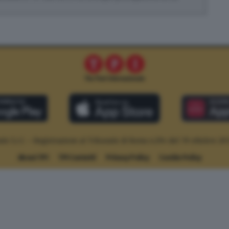
le S.r.l. – Registrazione al Tribunale di Roma n.294 del 19 ottobre 20
About TPI
TPI Contatti
Privacy Policy
Cookie Policy