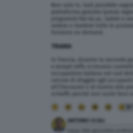
Non solo tv. Sarà possibile segui
piattaforma gratuita (previa regi
programmi Rai da pc, tablet e s
vedere o rivedere tutte le puntat
funzione on demand.
TRAMA
In Francia, durante la seconda gu
e Joseph Joffo si trovano costrett
occupazione italiana nel sud dell
cercare di sfuggire agli occupanti
all’Olocausto e di riunirsi alla pr
schiaffo perché non vuole farsi sc
97
ANTONIO SCALI
Classe 1992, giornalista profess