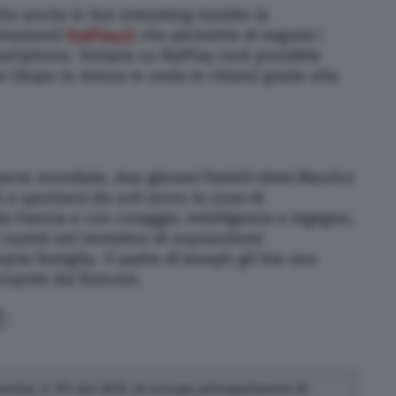
rlo anche in live streaming tramite la
strazione)
RaiPlay.it
che permette di seguire i
martphone. Sempre su RaiPlay sarà possibile
e (dopo la messa in onda in chiaro) grazie alla
erra mondiale, due giovani fratelli ebrei Maurice
i a spostarsi da soli verso la zona di
a Francia e con coraggio, intelligenza e ingegno,
 nazisti nel tentativo di sopravvivere
opria famiglia. Il padre di Joseph gli tira uno
oprire dai francesi.
ionista. A TPI dal 2019, mi occupo principalmente di