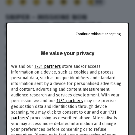
99
SNIPER – MISSIONE NON
AUTORIZZATA: TRAMA, CAST E
STREAMING DEL FILM SU SKY CINEMA
Continue without accepting
Sniper – Missione non autorizzata è il film in
We value your privacy
onda questa sera, mercoledì 6 settembre 2023,
alle ore 21.15 su Sky Cinema Uno. Si tratta di una
We and our
1731 partners
store and/or access
pellicola del 2022 diretta da Oliver Thompson. Di
information on a device, such as cookies and process
seguito tutte le informazioni, come la trama e il
personal data, such as unique identifiers and standard
cast.
information sent by a device for personalised advertising
and content, advertising and content measurement,
TRAMA
audience research and services development. With your
permission we and our
1731 partners
may use precise
geolocation data and identification through device
Un agente federale corrotto viene coinvolto in
scanning. You may click to consent to our and our
1731
un giro di traffico di esseri umani. Per catturarlo,
partners
’ processing as described above. Alternatively
il cecchino della CIA Brandon Beckett collabora
you may access more detailed information and change
your preferences before consenting or to refuse
con i suoi ex alleati: l’agente della sicurezza