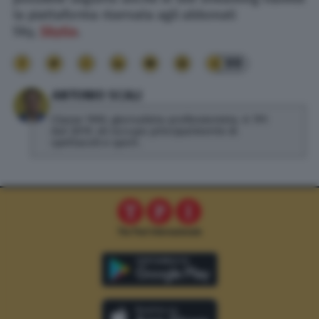
la piattaforma riservata agli abbonati
Sky,
SkyGo
.
99
ANTONIO SCALI
Classe 1992, giornalista professionista. A TPI
dal 2019, mi occupo principalmente di
spettacoli e sport.