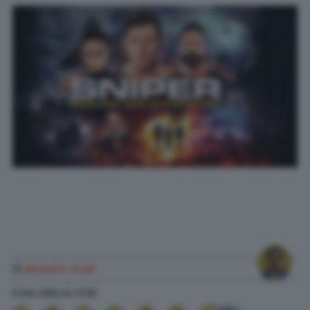
di
Antonio Scali
6 Set. 2023
alle
17:35