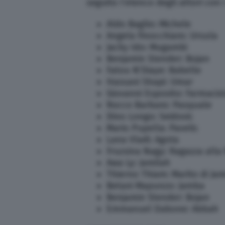
seguito l’elenco degli attori con i 
Aldo Baglio: Michele
Angela Finocchiaro: Ursula
Jacky Ido: Mugambi
Benjamin Stender: Bojan
Fatou N’Diaye: Babelle
Hassani Shapi: Umar
Giovanni Esposito: Farmacis
Rocco Barbaro: Pasquale
Dino Longo: Seidovic
Mario Pupella: Pavelic
Lana Vladi: Agota
Fruzsina Nagy: Ragazza alla 
Awa Ly: Jamilah
Thierno Thiam: Marito di Jam
Betani Mapunzo: Jamba
Benjamin Stender: Bojan
Emmanuel Dabone: Abbah