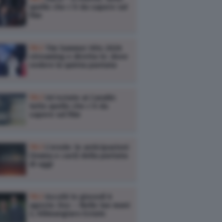
quello che c’è da sapere sul
film
TV /
Tim Summer Hits 2026
streaming e diretta tv: dove
vedere la quinta puntata
TV /
Un’estate ai Caraibi:
tutto quello che c’è da
sapere sul film
TV /
L’erede: le anticipazioni
(trama e cast) della puntata
di oggi
TV /
Ascolti tv giovedì 6
agosto: Doc – Nelle tue mani
3, Kilimangiaro Estate