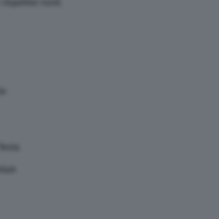
rispettivi ruoli:
ta
festa
ilah