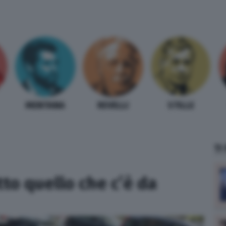
MENTANA
REVELLI
STILLE
TI
tto quello che c’è da