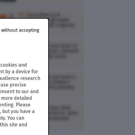
TV /
Zona Bianca, le
anticipazioni e gli ospiti
della puntata del 6 agosto
 without accepting
2026
TV /
Tim Battiti Live 2026: le
anticipazioni (cast, cantanti
e scaletta) della sesta
puntata
 cookies and
t by a device for
TV /
Doc – Nelle tue mani 3:
 audience research
le anticipazioni (trama e
use precise
cast) della quarta puntata
consent to our and
(replica)
s more detailed
enting. Please
TV /
Tim Battiti Live 2026
, but you have a
streaming e diretta tv: dove
nly. You can
vedere la sesta puntata
this site and