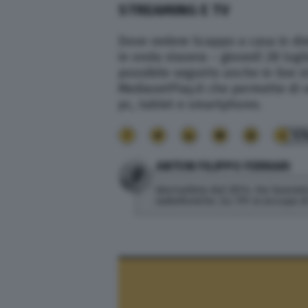
STREAMING E TV
Dove vedere Scappo a casa in dire
in onda stasera – giovedì 28 lugli
possibile seguirlo anche in live 
MediasetPlay.it che permette di 
pc, tablet e smartphone.
17
ANTON FILIPPO FERRARI
Giornalista dal 2014. Ha lavorato
radiofoniche. Su TPI si occupa 