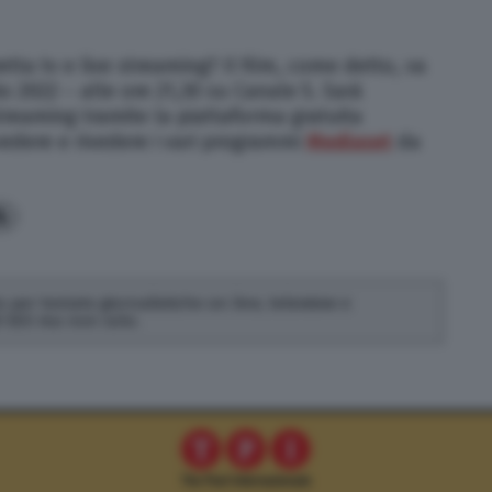
tta tv e live streaming? Il film, come detto, va
o 2022 – alle ore 21,30 su Canale 5. Sarà
streaming tramite la piattaforma gratuita
vedere e rivedere i vari programmi
Mediaset
da
4
 per testate giornalistiche on line, televisive e
di SEO ma non solo.