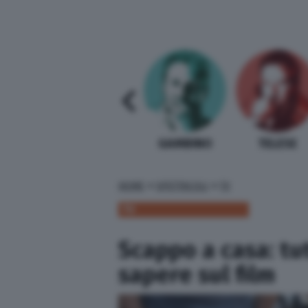
SABELLI FIORETTI
GUIDA BARDI
GAMBINO
TELESE
»
»
HOME
SPETTACOLI
TV
TV
Scappo a casa: tu
sapere sul film