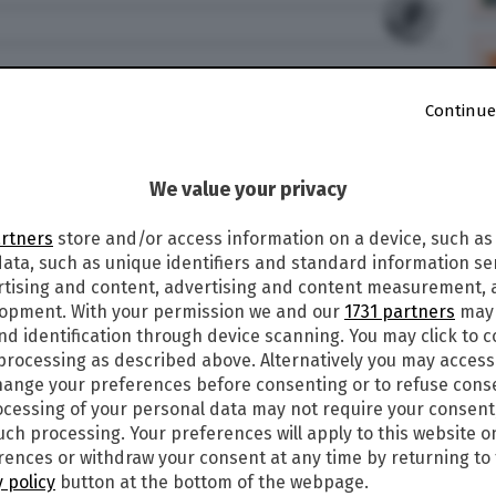
4
Continue
CAST E STREAMING DEL FILM SU
We value your privacy
22, alle ore 21,30 su Canale 5 va in onda Scappo
artners
store and/or access information on a device, such as
retto da Enrico Lando e interpretato da Aldo
ata, such as unique identifiers and standard information sen
onista di un film da solista senza Giovanni e
rtising and content, advertising and content measurement,
e le informazioni nel dettaglio.
lopment. With your permission we and our
1731 partners
may 
nd identification through device scanning. You may click to 
 processing as described above. Alternatively you may acces
ange your preferences before consenting or to refuse cons
cessing of your personal data may not require your consent
iciale, la cui vita è basata sulla conquista di
such processing. Your preferences will apply to this website o
s symbol di lusso sui servizi di rete sociale e
ences or withdraw your consent at any time by returning to 
bierà durante un viaggio a Budapest. Derubato
 policy
button at the bottom of the webpage.
menti e del portafoglio dopo una notte di