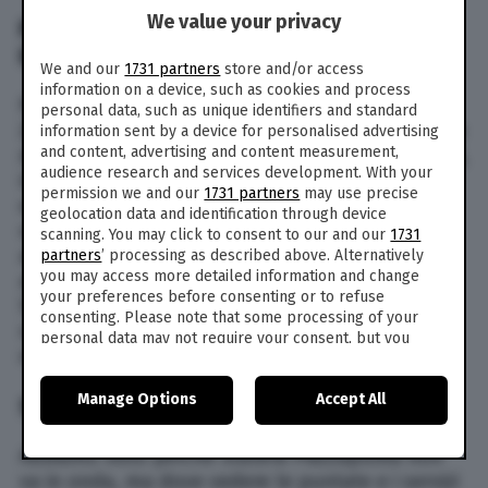
We value your privacy
PERCHÉ PIAZZAPULITA STASERA NON VA
IN ONDA: IL MOTIVO E QUANDO TORNA
We and our
1731 partners
store and/or access
information on a device, such as cookies and process
Perché Piazzapulita stasera, giovedì 6 giugno
personal data, such as unique identifiers and standard
2024, non va in onda su La7 come al solito? Ve lo
information sent by a device for personalised advertising
and content, advertising and content measurement,
diciamo subito: il programma di Corrado Formigli,
audience research and services development. With your
in vista delle elezioni europee (in programma l’8
permission we and our
1731 partners
may use precise
e 9 giugno), ha cambiato il giorno di messa in
geolocation data and identification through device
onda. La puntata di stasera è stata infatti
scanning. You may click to consent to our and our
1731
anticipata a lunedì 3 giugno; la prossima invece
partners
’ processing as described above. Alternatively
you may access more detailed information and change
andrà in onda regolarmente giovedì 13 giugno.
your preferences before consenting or to refuse
Stasera al suo posto su La7 verrà trasmesso lo
consenting. Please note that some processing of your
speciale elezioni del TgLa7 condotto,
personal data may not require your consent, but you
ovviamente, da Enrico Mentana.
have a right to object to such processing. Your
preferences will apply to this website only. You can
Manage Options
Accept All
change your preferences or withdraw your consent at
STREAMING E TV
any time by returning to this site and clicking the
privacy
policy
button at the bottom of the webpage.
Abbiamo visto perché stasera Piazzapulita non
va in onda, ma dove vedere le puntate e i servizi