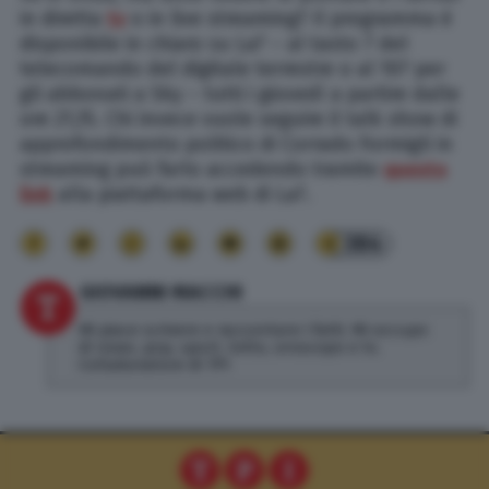
in diretta
tv
o in live streaming? Il programma è
disponibile in chiaro su La7 – al tasto 7 del
telecomando del digitale terrestre o al 107 per
gli abbonati a Sky – tutti i giovedì a partire dalle
ore 21,15. Chi invece vuole seguire il talk show di
approfondimento politico di Corrado Formigli in
streaming può farlo accedendo tramite
questo
link
alla piattaforma web di La7.
384
GIOVANNI MACCHI
Mi piace scrivere e raccontare i fatti. Mi occupo
di news, pop, sport, lotto, oroscopo e tv.
Collaboratore di TPI