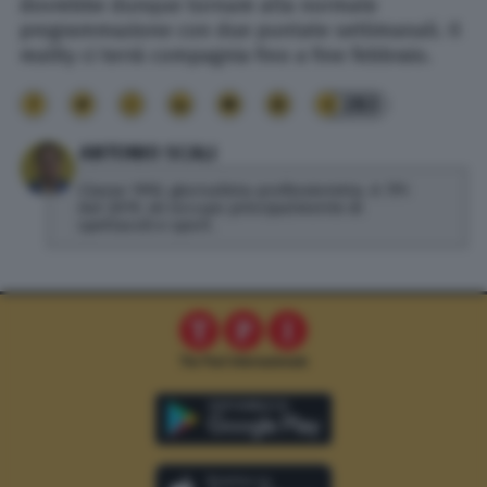
dovrebbe dunque tornare alla normale
programmazione con due puntate settimanali. Il
reality ci terrà compagnia fino a fine febbraio.
283
ANTONIO SCALI
Classe 1992, giornalista professionista. A TPI
dal 2019, mi occupo principalmente di
spettacoli e sport.