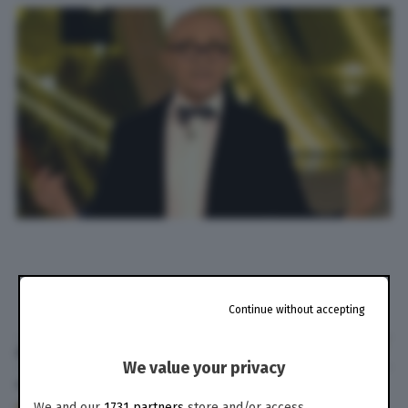
Continue without accepting
di
Antonio Scali
We value your privacy
4 Gen. 2021
alle
20:56
We and our
1731 partners
store and/or access