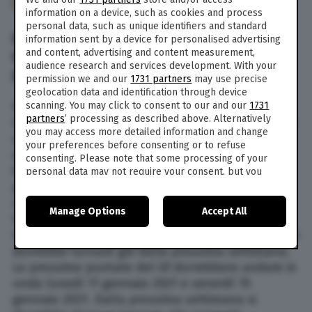
283
information on a device, such as cookies and process
personal data, such as unique identifiers and standard
IL GRANDE FRATELLO VIP NON VA IN
information sent by a device for personalised advertising
and content, advertising and content measurement,
ONDA VENERDÌ 8 GENNAIO: PERCHÉ,
audience research and services development. With your
IL MOTIVO
permission we and our
1731 partners
may use precise
geolocation data and identification through device
Perché la prossima puntata del Grande Fratello
scanning. You may click to consent to our and our
1731
partners
’ processing as described above. Alternatively
Vip non andrà in onda venerdì 8 gennaio 2021? Il
you may access more detailed information and change
reality condotto da Alfonso Signorini questo
your preferences before consenting or to refuse
venerdì lascia spazio all’ultima puntata della
consenting. Please note that some processing of your
fiction di Canale 5 Fratelli Caputo. Salta dunque
personal data may not require your consent, but you
have a right to object to such processing. Your
per questa settimana il doppio appuntamento
preferences will apply to this website only. You can
con il Gf Vip. Ma quando torna il Grande Fratello
Manage Options
Accept All
change your preferences or withdraw your consent at
Vip? Le puntate torneranno in onda prestissimo.
any time by returning to this site and clicking the
privacy
Il doppio appuntamento con il reality di Canale 5
policy
button at the bottom of the webpage.
dovrebbe tornare già dalla prossima settimana.
Le prossime puntate del Gf dorrebbero andare in
onda lunedì 11 gennaio 2021 e venerdì 15
gennaio 2021. Dalla prossima settimana si