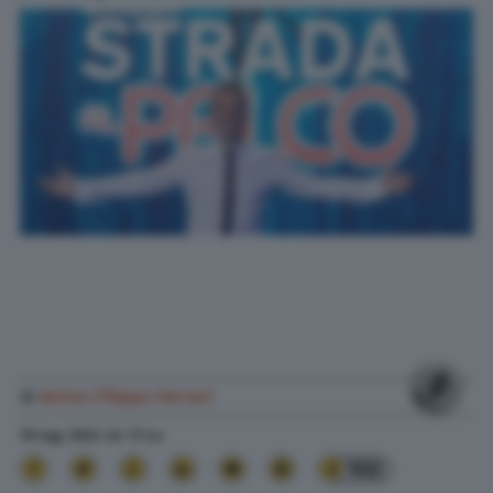
di
Anton Filippo Ferrari
19 Lug. 2022
alle
17:44
102