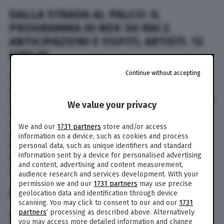
DALLA STRADA AL PALCO: IL
PROGRAMMA DI NEK SU RAI 2.
ANTICIPAZIONI E OSPITI, ARTISTI. 12
LUGLIO
Continue without accepting
Dalla strada al palco è il titolo del nuovo
programma di Rai 2 condotto da Nek e in onda
questa sera, martedì 19 luglio, in prima serata. Al
We value your privacy
centro il mondo eclettico ed originale degli
artisti di strada. Il nuovo show è nato da un’idea
We and our
1731 partners
store and/or access
originale di Carlo Conti, con la conduzione di
information on a device, such as cookies and process
Nek. Ma quali sono gli ospiti, gli artisti di strada,
personal data, such as unique identifiers and standard
information sent by a device for personalised advertising
il format e le anticipazioni di Dalla strada al
and content, advertising and content measurement,
palco? Ecco tutto quello che c’è da sapere.
audience research and services development. With your
permission we and our
1731 partners
may use precise
ANTICIPAZIONI
geolocation data and identification through device
scanning. You may click to consent to our and our
1731
partners
’ processing as described above. Alternatively
Stasera Nek condurrà la puntata finale, nella
you may access more detailed information and change