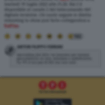
martedì 19 luglio 2022 alle 21.20. Rai 2 è
disponibile al canale 2 del telecomando del
digitale terrestre. Chi vuole seguire in diretta
streaming lo show può farlo collegandosi a
RaiPlay
.
102
ANTON FILIPPO FERRARI
Giornalista dal 2014. Ha lavorato per testate
giornalistiche on line, televisive e radiofoniche.
Su TPI si occupa di SEO ma non solo.