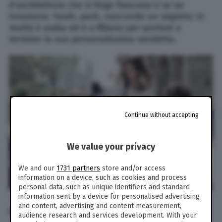
d’architettura che si finge francese e se ne
innamora. Farah, però, nasconde un segreto: in
realtà è araba ed è a Milano per portare a
termine la sua personalissima vendetta.
Continue without accepting
We value your privacy
We and our
1731 partners
store and/or access
information on a device, such as cookies and process
personal data, such as unique identifiers and standard
information sent by a device for personalised advertising
and content, advertising and content measurement,
CHE BELLA GIORNATA FILM: IL CAST
audience research and services development. With your