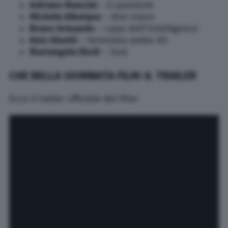
Adriano Mancini
– il questore
Michele Alhaique
– don Ivano
Bruno Armando
– capo dell’Intelligence
Anis Gharbi
– terrorista arabo #3
Mariangela Eboli
– Susi
CHE BELLA GIORNATA FILM: IL TRAILER
Ecco il trailer ufficiale del film: