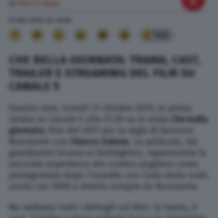
di
Marco Nepi
21 Ott. 2019
alle
16:30
145
CHE BELLA GIORNATA: TRAMA, CAST,
TRAILER E STREAMING DEL FILM SU
CANALE 5
Questa sera, lunedì 21 ottobre 2019, in prima
serata su Canale 5 alle 21.20 va in onda
Che bella
giornata
, film del 2011 per la regia di Gennaro
Nunziante con
Checco Zalone
. La pellicola, dai
grandissimi incassi al botteghino, rappresenta la
seconda esperienza del comico pugliese come
protagonista dopo l’esordio con Cado dalle nubi,
uscito nel 2009 e diretto sempre da Nunziante.
Ma vediamo tutti i dettagli sul film: la trama, il