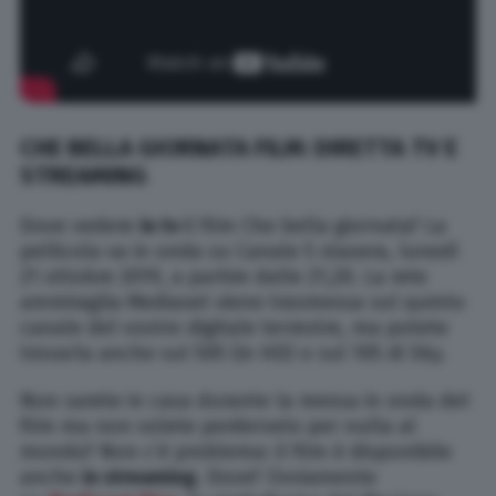
CHE BELLA GIORNATA FILM: DIRETTA TV E
STREAMING
Dove vedere
in tv
il film Che bella giornata? La
pellicola va in onda su Canale 5 stasera, lunedì
21 ottobre 2019, a partire dalle 21,20. La rete
ammiraglia Mediaset viene trasmessa sul quinto
canale del vostro digitale terrestre, ma potete
trovarla anche sul 505 (in HD) o sul 105 di Sky.
Non sarete in casa durante la messa in onda del
film ma non volete perdervelo per nulla al
mondo? Non c’è problema: il film è disponibile
anche
in streaming
. Dove? Ovviamente