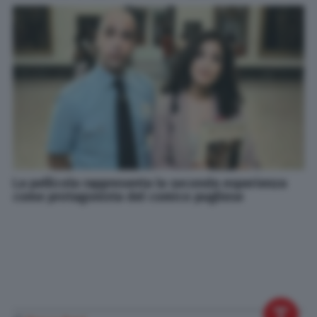
La pellicola rappresenta la seconda esperienza
come protagonista del comico pugliese