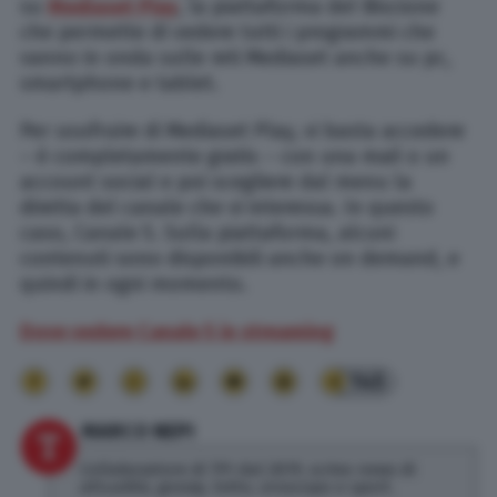
su
Mediaset Play
, la piattaforma del Biscione
che permette di vedere tutti i programmi che
vanno in onda sulle reti Mediaset anche su pc,
smartphone e tablet.
Per usufruire di Mediaset Play, vi basta accedere
– è completamente gratis – con una mail o un
account social e poi scegliere dal menu la
diretta del canale che vi interessa. In questo
caso, Canale 5. Sulla piattaforma, alcuni
contenuti sono disponibili anche on demand, e
quindi in ogni momento.
Dove vedere Canale 5 in streaming
145
MARCO NEPI
Collaboratore di TPI dal 2019, scrivo news di
attualità, gossip, lotto, oroscopo e sport.