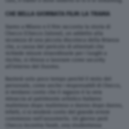
cast, il trailer e dove vederlo in tv e in streaming.
CHE BELLA GIORNATA FILM: LA TRAMA
Siamo a Milano e il film racconta la storia di
Checco (Checco Zalone), un addetto alla
sicurezza di una piccola discoteca della Brianza
che, a causa del pericolo di attentati che
richiede misure straordinarie per i luoghi a
rischio, si ritrova a lavorare come security
all’interno del Duomo.
Basterà solo poco tempo perché il resto del
personale, come anche i responsabili di Checco,
si rendano conto che il ragazzo è la vera
minaccia al patrimonio artistico italiano:
malinteso dopo malinteso e danno dopo danno,
infatti, ci si renderà conto del grande errore
commesso nell’assumerlo. Un giorno però
Checco incontra Farah, una studentessa