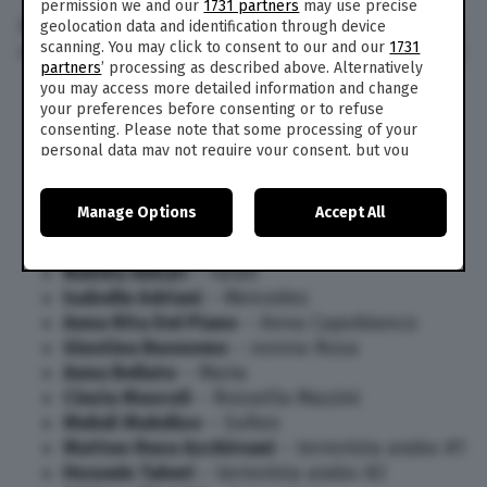
permission we and our
1731 partners
may use precise
Qui di seguito il cast della pellicola al completo,
geolocation data and identification through device
scanning. You may click to consent to our and our
1731
con gli attori e i rispettivi personaggi interpretati:
partners
’ processing as described above. Alternatively
you may access more detailed information and change
Checco Zalone
– Checco Zalone
your preferences before consenting or to refuse
Tullio Solenghi
– cardinale Rosselli
consenting. Please note that some processing of your
Rocco Papaleo
– Nicola
personal data may not require your consent, but you
Herbert Ballerina
– Giovanni
have a right to object to such processing. Your
preferences will apply to this website only. You can
Caparezza
– se stesso
Manage Options
Accept All
change your preferences or withdraw your consent at
Ivano Marescotti
– colonnello Gismondo
any time by returning to this site and clicking the
privacy
Mazzini
policy
button at the bottom of the webpage.
Nabiha Akkari
– Farah
Isabelle Adriani
– Mercedes
Anna Rita Del Piano
– Anna Capobianco
Giustina Buonomo
– nonna Rosa
Anna Bellato
– Maria
Cinzia Mascoli
– Rossella Mazzini
Mehdi Mahdloo
– Sufien
Matteo Reza Azchirvani
– terrorista arabo #1
Hossein Taheri
– terrorista arabo #2