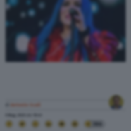
di
Antonio Scali
5 Mag. 2023
alle
19:41
386