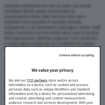
Qualche settimana fa con un post sui social
Loredana Bertè aveva annunciato la
sospensione delle date del suo tour per i
prossimi mesi perché si sarebbe dovuta
sottoporre a un intervento chirurgico. Dallo staff
della cantante non era stato reso noto il motivo
dell’operazione, definita urgente. Così molti fan
si sono preoccupati per le condizioni di salute
dell’artista.
Continue without accepting
A fare chiarezza ci pensa però oggi la sorella
Leda: “Mi sono preoccupata quando ho saputo
che mia sorella non era stata bene
We value your privacy
all’improvviso e che ha rischiato”, ha raccontato
a DiPiù. L’intervento sarebbe andato bene e
We and our
1731 partners
store and/or access
information on a device, such as cookies and process
Loredana in questo momento si starebbe
personal data, such as unique identifiers and standard
rimettendo in sesto: l’artista non è mai stata in
information sent by a device for personalised advertising
pericolo di vita.
and content, advertising and content measurement,
audience research and services development. With your