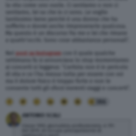
la vita come uno vuole. Ci sentiamo o non ci
sentiamo, lei sa che io ci sono. Le voglio
tantissimo bene perché è una donna che ha
sofferto e dovrei anche rimproverarle qualcosa.
Ma questo è un discorso fra me e lei che rimane
a quattr’occhi. Sono cose abbastanza personali”.
Nel
post su Instagram
con il quale qualche
settimana fa si annunciava lo stop momentaneo
ai concerti si leggeva: “L’artista non è in pericolo
di vita e ce l’ha messa tutta per essere con voi
ma il dolore fisico è troppo forte e non le
consente tutti gli sforzi inerenti viaggi e concerti”.
386
ANTONIO SCALI
Classe 1992, giornalista professionista. A TPI
dal 2019, mi occupo principalmente di
spettacoli e sport.