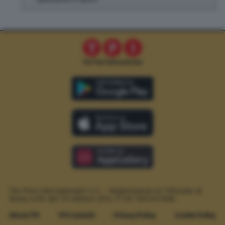
The Post Internazionale S.r.l. – Registrazione al Tribunale di
Roma n.294 del 19 ottobre 2012.
P. IVA 12073411006
About TPI
TPI Contatti
Privacy Policy
Cookie Policy