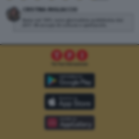
CRISTINA MIGLIACCIO
Nata nel 1991, sono giornalista pubblicista dal
2017. Mi occupo di cultura e spettacolo.