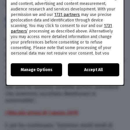
and content, advertising and content measurement,
cerimonia d’inaugurazione del 72esimo Festival.
audience research and services development. With your
permission we and our
1731 partners
may use precise
FESTIVAL DI CANNES 2019 INARRITU | “IL
geolocation data and identification through device
CINEMA È UN’ESPERIENZA COLLETTIVA”
scanning. You may click to consent to our and our
1731
partners
’ processing as described above. Alternatively
you may access more detailed information and change
Schierata in prima fila è la giuria di quest’anno,
your preferences before consenting or to refuse
capitanata da Iñárritu. Il primo presidente di
consenting. Please note that some processing of your
giuria messicano ha spiegato il suo punto di
personal data may not require your consent, but you
have a right to object to such processing. Your
vista. “Non sono contro gli schermi digitali anche
preferences will apply to this website only. You can
se il cinema visto in sala è tutta un’altra cosa:
Manage Options
Accept All
change your preferences or withdraw your consent at
nasce come esperienza collettiva e solo come
any time by returning to this site and clicking the
privacy
tale ha veramente senso, ma i tempi cambiano e
policy
button at the bottom of the webpage.
200 anni fa nessuno avrebbe potuto prevedere
che avremmo ascoltato Beethoven in
automobile”.
I film più attesi di Cannes 2019
E poi ha continuato: “Esistono molti modi di