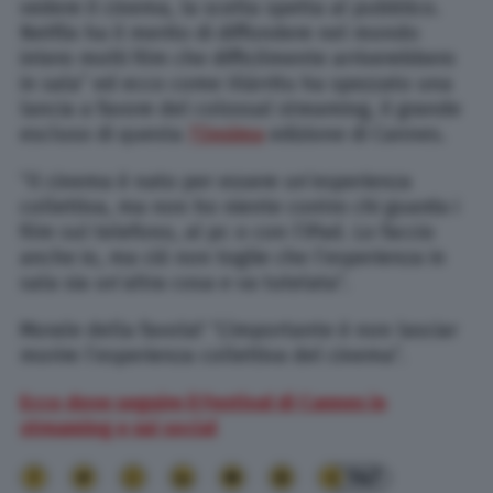
vedere il cinema, la scelta spetta al pubblico.
Netflix ha il merito di diffondere nel mondo
intero molti film che difficilmente arriverebbero
in sala” ed ecco come Iñárritu ha spezzato una
lancia a favore del colossal streaming, il grande
escluso di questa
72esima
edizione di Cannes.
“Il cinema è nato per essere un’esperienza
collettiva, ma non ho niente contro chi guarda i
film sul telefono, al pc o con l’iPad. Lo faccio
anche io, ma ciò non toglie che l’esperienza in
sala sia un’altra cosa e va tutelata”.
Morale della favola? “L’importante è non lasciar
morire l’esperienza collettiva del cinema”.
Ecco dove seguire il Festival di Cannes in
streaming e sui social
147