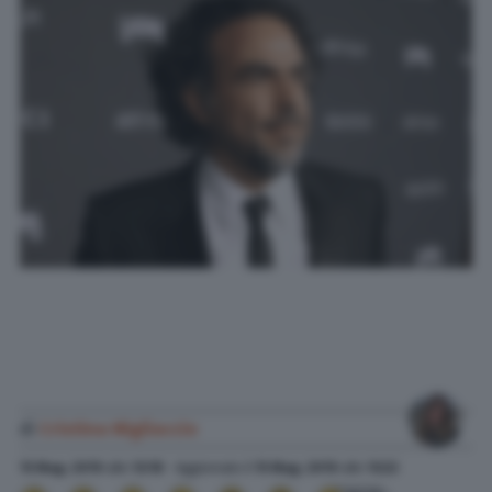
di
Cristina Migliaccio
15 Mag. 2019
alle
13:18
- Aggiornato il
15 Mag. 2019
alle
13:22