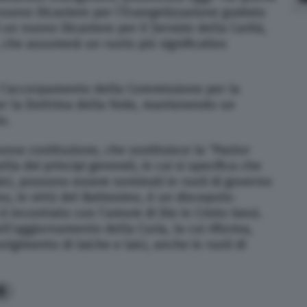
n nuovo Dicastero per l’Evangelizzazione guidato
i un nuovo Dicastero per il Servizio della Carità,
 che assumerà un ruolo più significativo
a l’accorpamento della Commissione per la
per la Dottrina della Fede, mantenendo un
o.
va costituzione, che sostituisce la ”Pastor
la dei principi generali, in cui si specifica che
ici, possono essere nominati in ruoli di governo
no, in virtù del Battesimo, è un discepolo-
 è incontrato con l’amore di Dio in Cristo Gesù.
l’aggiornamento della Curia, la cui riforma,
lgimento di laiche e laici, anche in ruoli di
8