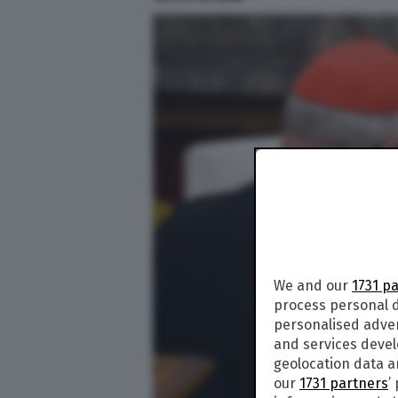
We and our
1731 p
process personal d
personalised adve
and services deve
geolocation data a
our
1731 partners
’