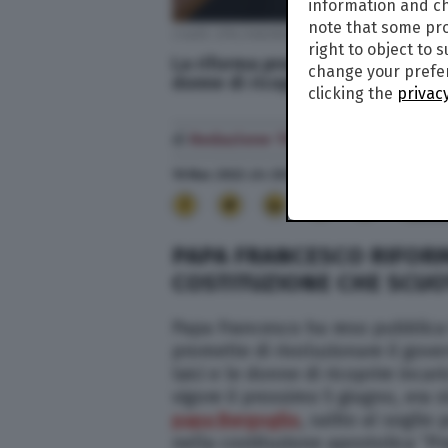
information and ch
note that some pro
Credit: EPA/ANDREW MEDICHINI / POOL
right to object to 
La riforma promette di rivoluziona
change your prefer
donne di ricoprire incarichi di g
clicking the
privacy
di
Redazione TPI
19 Mar. 2022
alle
20:59
- Aggiornato il
19 Mar. 20
23
PAPA FRANCESCO RIFORM
COSTITUZIONE CHE SCUO
Papa Francesco ha reso pubblica 
promette di rivoluzionare il gove
laici e le donne di ricoprire incari
vigore il prossimo 5 giugno, era s
papa Bergoglio
, salito al soglio
nella costituzione apostolica “P