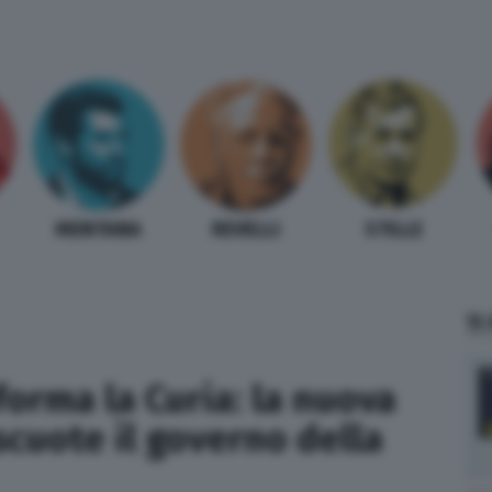
MENTANA
REVELLI
STILLE
TI
forma la Curia: la nuova
scuote il governo della