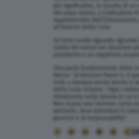
più significative, la nascita di u
dal papa stesso, e l’istituzione d
rappresentato dall’Elemosineria,
all’interno della Curia.
Un’altra novità riguarda riguard
tutela dei minori nel Dicastero 
presidente e un segretario propri
Una parte fondamentale della nuo
Bonus” di Giovanni Paolo II, è quel
tutti, e dunque anche donne e la
della Curia romana. “Ogni cristia
missionario nella misura in cui si
Non si può non tenerne conto nel
pertanto, deve prevedere il coinvo
governo e di responsabilità”.
23