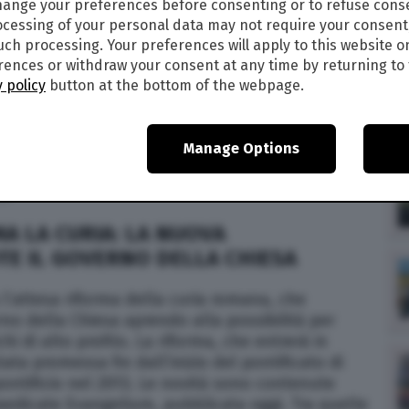
ange your preferences before consenting or to refuse cons
cessing of your personal data may not require your consent
such processing. Your preferences will apply to this website o
re la curia aprendo alla possibilità per laici e
ences or withdraw your consent at any time by returning to 
overno
 policy
button at the bottom of the webpage.
Manage Options
22
alle
21:53
8
A LA CURIA: LA NUOVA
TE IL GOVERNO DELLA CHIESA
l’attesa riforma della curia romana, che
rno della Chiesa aprendo alla possibilità per
chi di alto profilo. La riforma, che entrerà in
tata promessa fin dall’inizio del pontificato di
 pontificio nel 2013. Le novità sono contenute
raedicate Evangelium, pubblicata oggi. Tra quelle