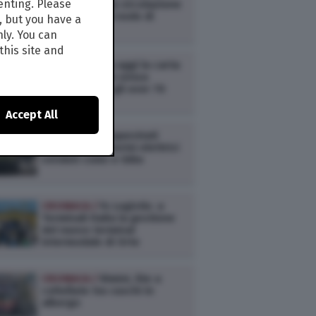
enting. Please
Pino: ripresa la circolazione
ferroviaria nel nodo di
, but you have a
Firenze
nly. You can
this site and
CRONACA /
Da oggi la carta
d’identità sarà senza
scadenza per gli over 70
Accept All
CRONACA /
Sequestrati
migliaia di motorini elettrici
venduti come e-bike
CRONACA /
Fs Logistix: a
Terminali Italia la gestione
del nuovo terminal
intermodale di Orte
CRONACA /
Rimini, lite a
coltellate tra cuochi in
albergo