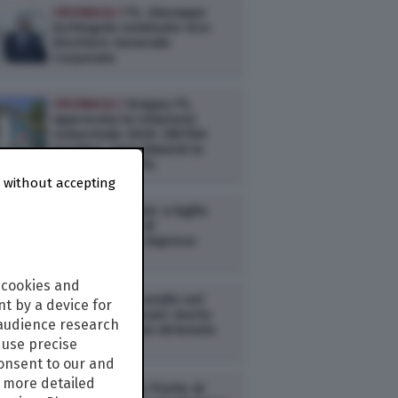
CRONACA /
FS, Giuseppe
Inchingolo nominato vice
Direttore Generale
Corporate
CRONACA /
Gruppo FS,
approvata la relazione
semestrale 2026: EBITDA
positivo, investimenti in
crescita del 21%
 without accepting
CRONACA /
Istat: a luglio
sale la fiducia di
consumatori e imprese
 cookies and
CRONACA /
Incendio nel
t by a device for
carcere di Sassari: morto
 audience research
carbonizzato un detenuto
use precise
consent to our and
s more detailed
CRONACA /
RFI, Ponte al