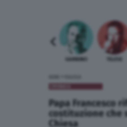
SABELLI FIORETTI
GUIDA BARDI
GAMBINO
TELESE
»
HOME
POLITICA
CRONACA
Papa Francesco ri
costituzione che 
Chiesa